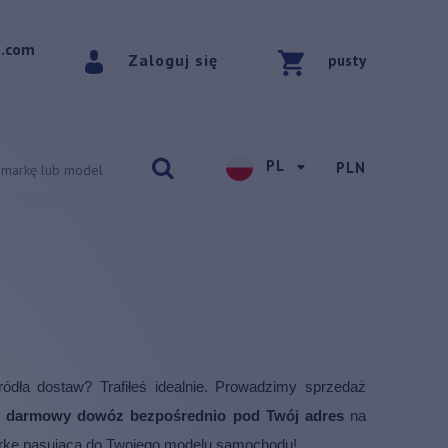
p.com
Zaloguj się
pusty
PL
PLN
dła dostaw? Trafiłeś idealnie. Prowadzimy sprzedaż
i darmowy dowóz bezpośrednio pod Twój adres
na
ężarkę pasującą do Twojego modelu samochodu!