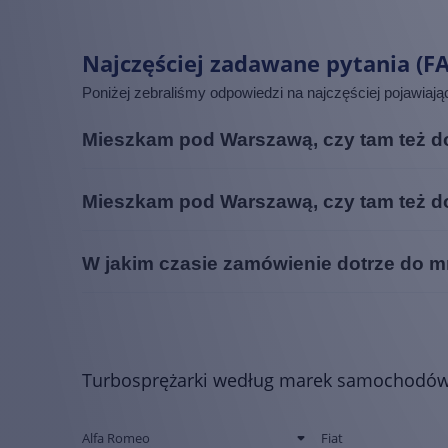
Nissan
Opel
Najczęściej zadawane pytania (F
Peugeot
Poniżej zebraliśmy odpowiedzi na najczęściej pojawiaj
Porsche
Mieszkam pod Warszawą, czy tam też do
Renault
Tak. Turbosprężarki dostarczamy nie tylko do samej War
Mieszkam pod Warszawą, czy tam też do
Rolls-Royce
jest całkowicie darmowa, niezależnie od tego, gdzie mies
Rover
Tak. Turbosprężarki dostarczamy nie tylko do samej War
W jakim czasie zamówienie dotrze do 
jest całkowicie darmowa, niezależnie od tego, gdzie mies
Saab
W przypadku znacznej części produktów z naszej oferty
Seat
błyskawicznie.
Skoda
Turbosprężarki według marek samochodó
Smart
SsangYong
Alfa Romeo
Fiat