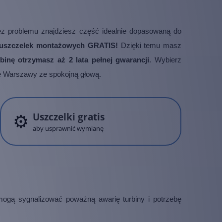
ez problemu znajdziesz część idealnie dopasowaną do
t uszczelek montażowych GRATIS!
Dzięki temu masz
inę otrzymasz aż 2 lata pełnej gwarancji
. Wybierz
ice Warszawy ze spokojną głową.
⚙️
Uszczelki gratis
aby usprawnić wymianę
ogą sygnalizować poważną awarię turbiny i potrzebę