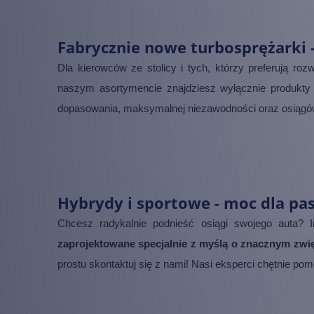
Infiniti
Isuzu
Fabrycznie nowe turbosprężarki
Jaguar
Dla kierowców ze stolicy i tych, którzy preferują r
Jeep
naszym asortymencie znajdziesz wyłącznie produkty 
Kia
dopasowania, maksymalnej niezawodności oraz osiągó
Lancia
Land Rover
Lexus
Hybrydy i sportowe - moc dla pas
Mazda
Chcesz radykalnie podnieść osiągi swojego auta? 
Mercedes-Benz
zaprojektowane specjalnie z myślą o znacznym zw
prostu skontaktuj się z nami! Nasi eksperci chętnie po
Mini
Mitsubishi