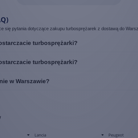
AQ)
ące się pytania dotyczące zakupu turbosprężarek z dostawą do Wars
starczacie turbosprężarki?
szawy, ale również do wszystkich okolicznych miejscowości. Co więce
starczacie turbosprężarki?
zkasz.
szawy, ale również do wszystkich okolicznych miejscowości. Co więce
mnie w Warszawie?
zkasz.
, Twoje zamówienie zostanie przygotowane i wysłane do Warszawy jesz
w
Lancia
Peugeot