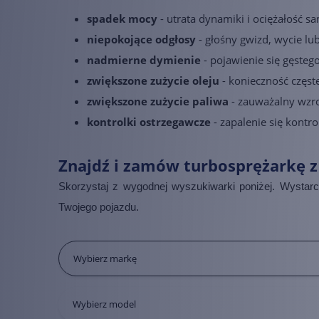
spadek mocy
- utrata dynamiki i ociężałość s
niepokojące odgłosy
- głośny gwizd, wycie lub
nadmierne dymienie
- pojawienie się gęste
zwiększone zużycie oleju
- konieczność częs
zwiększone zużycie paliwa
- zauważalny wzros
kontrolki ostrzegawcze
- zapalenie się kontro
Znajdź i zamów turbosprężarkę 
Skorzystaj z wygodnej wyszukiwarki poniżej. Wystar
Twojego pojazdu.
Wybierz markę
Alfa Romeo
Wybierz model
Audi