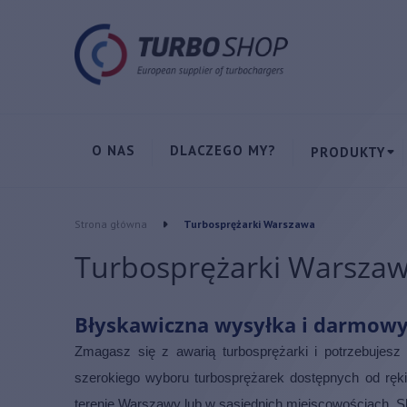
O NAS
DLACZEGO MY?
PRODUKTY
Strona główna
Turbosprężarki Warszawa
Turbosprężarki Warsza
Błyskawiczna wysyłka i darmowy
Zmagasz się z awarią turbosprężarki i potrzebujes
szerokiego wyboru turbosprężarek dostępnych od ręk
terenie Warszawy lub w sąsiednich miejscowościach. Sk