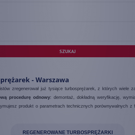
SZUKAJ
sprężarek - Warszawa
istów zregenerował już tysiące turbosprężarek, z których wiele 
sową procedurę odnowy
: demontaż, dokładną weryfikację, wym
ymujesz produkt o parametrach technicznych porównywalnych z f
REGENEROWANE TURBOSPRĘŻARKI