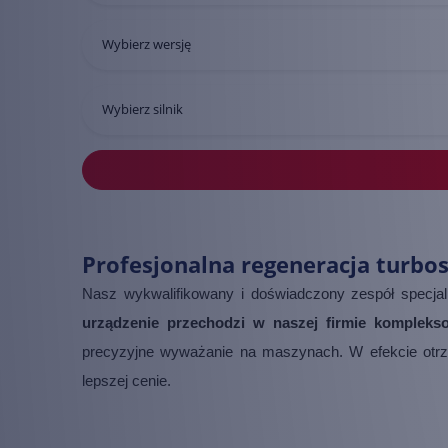
Bentley
Wybierz wersję
BMW
Chevrolet
Wybierz silnik
Chrysler
Citroen / DS Automobiles
Dacia
Profesjonalna regeneracja turbo
Dodge
Nasz wykwalifikowany i doświadczony zespół specjal
Fiat
urządzenie przechodzi w naszej firmie komplek
Ford
precyzyjne wyważanie na maszynach. W efekcie otrz
Honda
lepszej cenie.
Hyundai