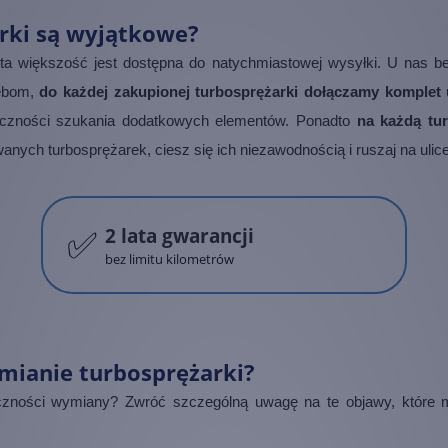
arki są wyjątkowe?
ita większość jest dostępna do natychmiastowej wysyłki. U nas b
zebom,
do każdej zakupionej turbosprężarki dołączamy komple
eczności szukania dodatkowych elementów. Ponadto
na każdą turb
wanych turbosprężarek, ciesz się ich niezawodnością i ruszaj na ul
✅
2 lata gwarancji
bez limitu kilometrów
mianie turbosprężarki?
czności wymiany? Zwróć szczególną uwagę na te objawy, które m