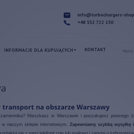
info@turbochargers-sho
+48 532 722 150
KONTAKT
INFORMACJE DLA KUPUJĄCYCH
wa
 transport na obszarze Warszawy
z zamiennika? Mieszkasz w Warszawie i poszukujesz pewnego źró
i w naszym sklepie internetowym.
Zapewniamy szybką wysyłkę 
ontaktuj się z nami telefonicznie lub mailowo i zapytaj o turbospr