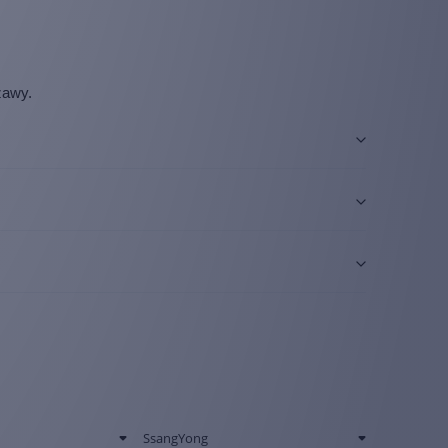
zawy.
j, nasza dostawa obejmuje swoim zasięgiem całą Polskę i
j, nasza dostawa obejmuje swoim zasięgiem całą Polskę i
cze tego samego dnia, dzięki czemu trafi do Twoich rąk
SsangYong