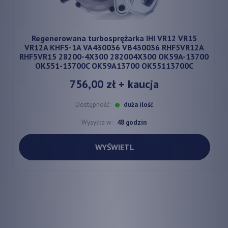
Regenerowana turbosprężarka IHI VR12 VR15
VR12A KHF5-1A VA430036 VB430036 RHF5VR12A
RHF5VR15 28200-4X300 282004X300 OK59A-13700
OK551-13700C OK59A13700 OK55113700C
756,00 zł
+ kaucja
Dostępność:
duża ilość
Wysyłka w:
48 godzin
WYŚWIETL