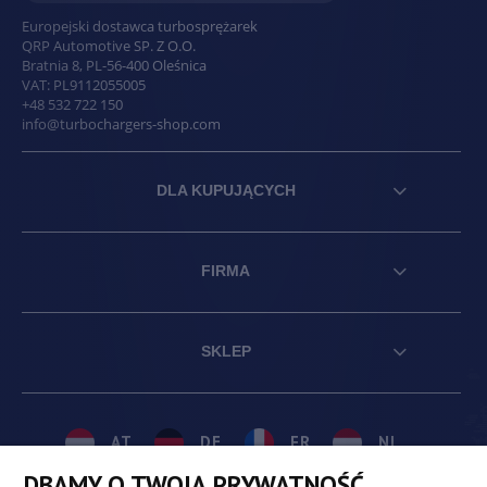
Europejski dostawca turbosprężarek
QRP Automotive SP. Z O.O.
Bratnia 8
,
PL
-
56-400
Oleśnica
VAT:
PL9112055005
+48 532 722 150
info@turbochargers-shop.com
DLA KUPUJĄCYCH
FIRMA
SKLEP
AT
DE
FR
NL
DBAMY O TWOJĄ PRYWATNOŚĆ