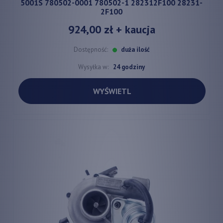
5001S 780502-0001 780502-1 282312F100 28231-
2F100
924,00 zł
+ kaucja
Dostępność:
duża ilość
Wysyłka w:
24 godziny
WYŚWIETL