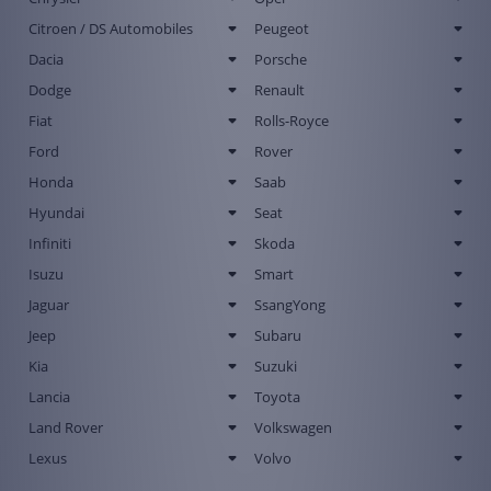
Citroen / DS Automobiles
Peugeot
Dacia
Porsche
Dodge
Renault
Fiat
Rolls-Royce
Ford
Rover
Honda
Saab
Hyundai
Seat
Infiniti
Skoda
Isuzu
Smart
Jaguar
SsangYong
Jeep
Subaru
Kia
Suzuki
Lancia
Toyota
Land Rover
Volkswagen
Lexus
Volvo