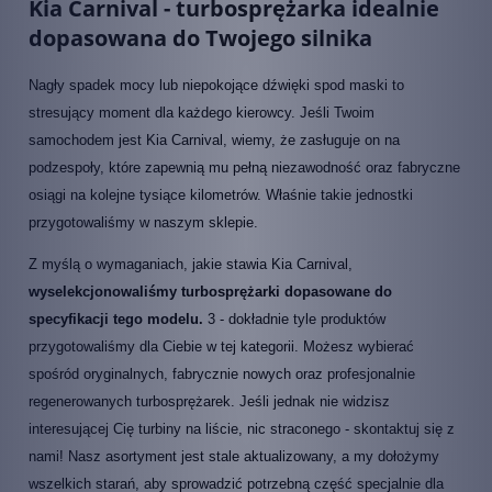
Kia Carnival - turbosprężarka idealnie
dopasowana do Twojego silnika
Nagły spadek mocy lub niepokojące dźwięki spod maski to
stresujący moment dla każdego kierowcy. Jeśli Twoim
samochodem jest Kia Carnival, wiemy, że zasługuje on na
podzespoły, które zapewnią mu pełną niezawodność oraz fabryczne
osiągi na kolejne tysiące kilometrów. Właśnie takie jednostki
przygotowaliśmy w naszym sklepie.
Z myślą o wymaganiach, jakie stawia Kia Carnival,
wyselekcjonowaliśmy turbosprężarki dopasowane do
specyfikacji tego modelu.
3 - dokładnie tyle produktów
przygotowaliśmy dla Ciebie w tej kategorii. Możesz wybierać
spośród oryginalnych, fabrycznie nowych oraz profesjonalnie
regenerowanych turbosprężarek. Jeśli jednak nie widzisz
interesującej Cię turbiny na liście, nic straconego - skontaktuj się z
nami! Nasz asortyment jest stale aktualizowany, a my dołożymy
wszelkich starań, aby sprowadzić potrzebną część specjalnie dla