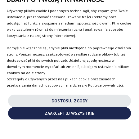
BE
DK
IE
PL
Używamy plików cookie i podobnych technologii, aby zapamiętać Twoje
ustawienia, prezentować spersonalizowane treści i reklamy oraz
udostępniać funkcje związane z mediami społecznościowymi. Pliki cookie
CZ
ES
IT
SE
wykorzystujemy również do mierzenia ruchu i analizowania sposobu
korzystania z naszej strony internetowej.
Domyślnie włączone są jedynie pliki niezbędne do poprawnego działania
SK
strony. Poniżej możesz zaakceptować wszystkie rodzaje plików lub też
dostosować pliki do swoich potrzeb. Udzieloną zgodę możesz w
dowolnym momencie wycofać lub zmienić, klikając w ustawienia plików
EN
cookies na dole strony.
Szczegóły o używanych przez nas plikach cookie oraz zasadach
przetwarzania danych osobowych znajdziesz w Polityce prywatności.
INSTAGRAM
DOSTOSUJ ZGODY
FACEBOOK
ZAAKCEPTUJ WSZYSTKIE
YOUTUBE