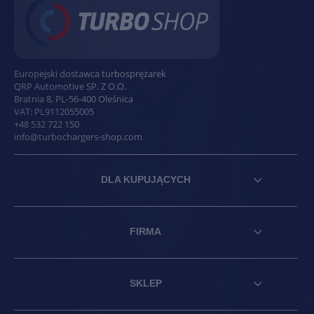
Europejski dostawca turbosprężarek
QRP Automotive SP. Z O.O.
Bratnia 8
,
PL
-
56-400
Oleśnica
VAT:
PL9112055005
+48 532 722 150
info@turbochargers-shop.com
DLA KUPUJĄCYCH
FIRMA
SKLEP