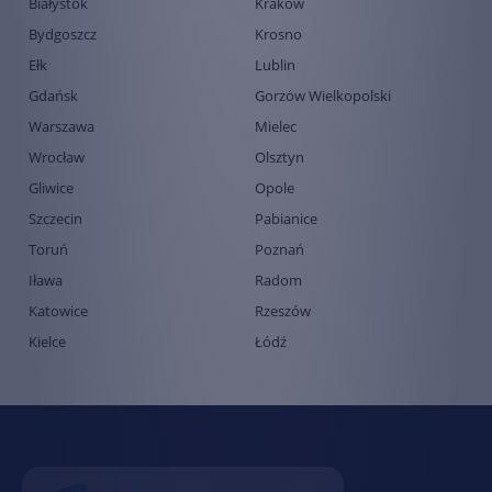
Białystok
Kraków
Bydgoszcz
Krosno
Ełk
Lublin
Gdańsk
Gorzów Wielkopolski
Warszawa
Mielec
Wrocław
Olsztyn
Gliwice
Opole
Szczecin
Pabianice
Toruń
Poznań
Iława
Radom
Katowice
Rzeszów
Kielce
Łódź