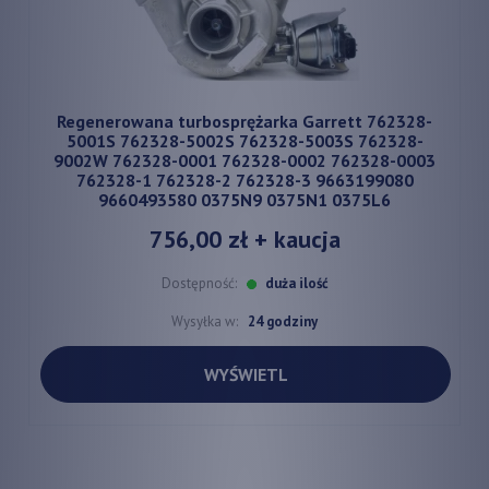
Regenerowana turbosprężarka Garrett 762328-
5001S 762328-5002S 762328-5003S 762328-
9002W 762328-0001 762328-0002 762328-0003
762328-1 762328-2 762328-3 9663199080
9660493580 0375N9 0375N1 0375L6
756,00 zł
+ kaucja
Dostępność:
duża ilość
Wysyłka w:
24 godziny
WYŚWIETL