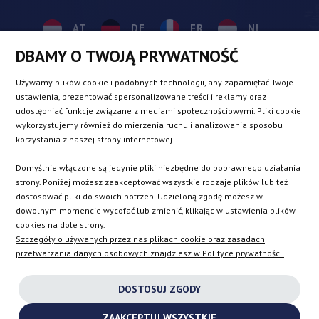
AT
DE
FR
NL
DBAMY O TWOJĄ PRYWATNOŚĆ
BE
DK
IE
PL
Używamy plików cookie i podobnych technologii, aby zapamiętać Twoje
ustawienia, prezentować spersonalizowane treści i reklamy oraz
udostępniać funkcje związane z mediami społecznościowymi. Pliki cookie
CZ
ES
IT
SE
wykorzystujemy również do mierzenia ruchu i analizowania sposobu
korzystania z naszej strony internetowej.
Domyślnie włączone są jedynie pliki niezbędne do poprawnego działania
SK
strony. Poniżej możesz zaakceptować wszystkie rodzaje plików lub też
dostosować pliki do swoich potrzeb. Udzieloną zgodę możesz w
dowolnym momencie wycofać lub zmienić, klikając w ustawienia plików
EN
cookies na dole strony.
Szczegóły o używanych przez nas plikach cookie oraz zasadach
przetwarzania danych osobowych znajdziesz w Polityce prywatności.
INSTAGRAM
DOSTOSUJ ZGODY
FACEBOOK
ZAAKCEPTUJ WSZYSTKIE