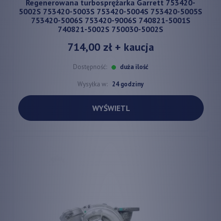
Regenerowana turbosprężarka Garrett 753420-
5002S 753420-5003S 753420-5004S 753420-5005S
753420-5006S 753420-9006S 740821-5001S
740821-5002S 750030-5002S
714,00 zł
+ kaucja
Dostępność:
duża ilość
Wysyłka w:
24 godziny
WYŚWIETL