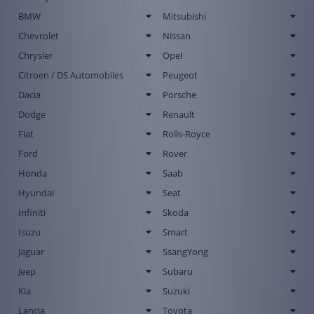
BMW
Mitsubishi
Chevrolet
Nissan
Chrysler
Opel
Citroen / DS Automobiles
Peugeot
Dacia
Porsche
Dodge
Renault
Fiat
Rolls-Royce
Ford
Rover
Honda
Saab
Hyundai
Seat
Infiniti
Skoda
Isuzu
Smart
Jaguar
SsangYong
Jeep
Subaru
Kia
Suzuki
Lancia
Toyota