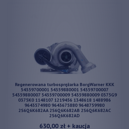
Regenerowana turbosprężarka BorgWarner KKK
54359700001 54359880001 54359700007
54359880007 54359700009 54359880009 0375G9
0375K0 1148107 1219456 1348618 1488986
9643574980 9643675880 9648759980
2S6Q6K682AA 2S6Q6K682AB 2S6Q6K682AC
2S6Q6K682AD
630,00 zł
+ kaucja