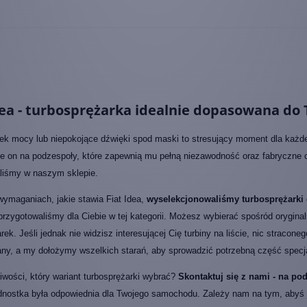
dea - turbosprężarka idealnie dopasowana do 
ek mocy lub niepokojące dźwięki spod maski to stresujący moment dla każde
e on na podzespoły, które zapewnią mu pełną niezawodność oraz fabryczne osi
liśmy w naszym sklepie.
wymaganiach, jakie stawia Fiat Idea,
wyselekcjonowaliśmy turbosprężarki 
przygotowaliśmy dla Ciebie w tej kategorii. Możesz wybierać spośród orygina
rek. Jeśli jednak nie widzisz interesującej Cię turbiny na liście, nic stracone
any, a my dołożymy wszelkich starań, aby sprowadzić potrzebną część specjal
wości, który wariant turbosprężarki wybrać?
Skontaktuj się z nami - na p
dnostka była odpowiednia dla Twojego samochodu. Zależy nam na tym, abyś jak