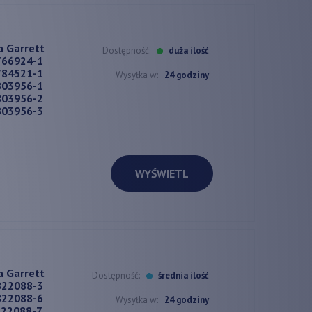
a Garrett
Dostępność:
duża ilość
766924-1
784521-1
Wysyłka w:
24 godziny
803956-1
803956-2
803956-3
WYŚWIETL
a Garrett
Dostępność:
średnia ilość
822088-3
822088-6
Wysyłka w:
24 godziny
822088-7