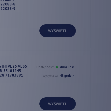
822088-8
822088-9
WYŚWIETL
 IHI VL25 VL35
Dostępność:
duża ilość
B 55181245
28 71783881
Wysyłka w:
48 godzin
WYŚWIETL