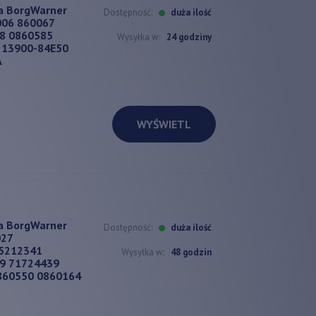
a BorgWarner
Dostępność:
duża ilość
06 860067
8 0860585
Wysyłka w:
24 godziny
 13900-84E50
A
WYŚWIETL
a BorgWarner
Dostępność:
duża ilość
027
5212341
Wysyłka w:
48 godzin
9 71724439
860550 0860164