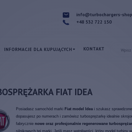
info@turbochargers-sho
+48 532 722 150
KONTAKT
INFORMACJE DLA KUPUJĄCYCH
OSPRĘŻARKA FIAT IDEA
Posiadasz samochód marki
Fiat model Idea
i szukasz sprawdzone
dopasujesz po numerach i zamówisz turbosprężarkę idealnie skrojo
fabrycznie
nowe oraz profesjonalnie regenerowane turbosprężar
silnikowych tej marki. Jeśli masz wątpliwości, który model turbin