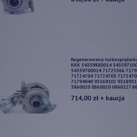
Regenerowana turbosprężark
KKK 54359880014 54359710
54359700014 71723566 7179
71724704 71724705 7172470
71794040 93169102 9318931
5860020 0860020 0860127 8
714,00 zł
+ kaucja