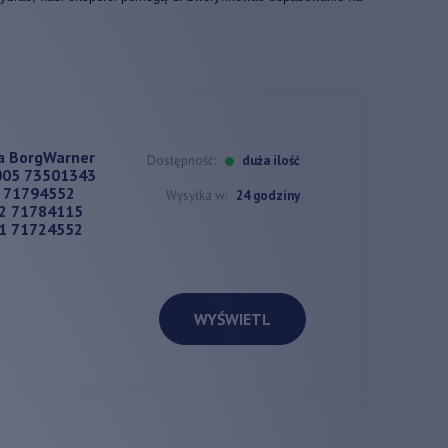
a BorgWarner
Dostępność:
duża ilość
005 73501343
 71794552
Wysyłka w:
24 godziny
2 71784115
1 71724552
WYŚWIETL