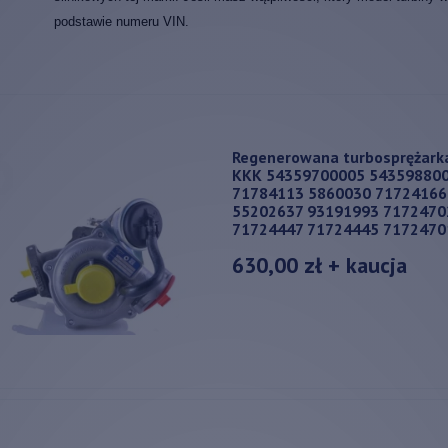
podstawie numeru VIN.
Regenerowana turbosprężark
KKK 54359700005 54359880
71784113 5860030 71724166
55202637 93191993 7172470
71724447 71724445 7172470
630,00 zł
+ kaucja