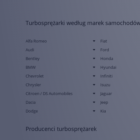
Turbosprężarki według marek samochodó
Alfa Romeo
Fiat
Audi
Ford
Bentley
Honda
BMW
Hyundai
Chevrolet
Infiniti
Chrysler
Isuzu
Citroen / DS Automobiles
Jaguar
Dacia
Jeep
Dodge
Kia
Producenci turbosprężarek