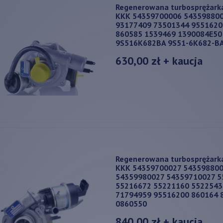
Regenerowana turbosprężark
KKK 54359700006 543598800
93177409 73501344 9551620
860585 1539469 1390084E50
9S516K682BA 9S51-6K682-B
630,00 zł
+ kaucja
Regenerowana turbosprężark
KKK 54359700027 54359880
54359980027 54359710027 5
55216672 55221160 5522543
71794959 95516200 860164 
0860550
840,00 zł
+ kaucja