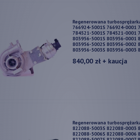
Regenerowana turbosprężark
766924-5001S 766924-0001 
784521-5001S 784521-0001 
803956-5001S 803956-0001 
803956-5002S 803956-0002 
803956-5003S 803956-0003 
840,00 zł
+ kaucja
Regenerowana turbosprężark
822088-5003S 822088-0003 
822088-5006S 822088-0006 
822088-5007S 822088-0007 