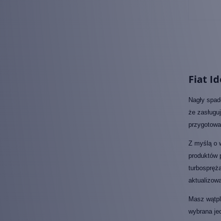
Fiat I
Nagły spad
że zasługuj
przygotowa
Z myślą o 
produktów 
turbospręża
aktualizow
Masz wątpli
wybrana je