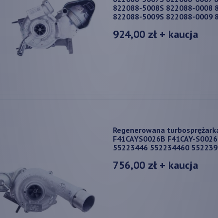
822088-5008S 822088-0008 
822088-5009S 822088-0009 
924,00 zł
+ kaucja
Regenerowana turbosprężarka
F41CAYS0026B F41CAY-S0026
55223446 552234460 552239
756,00 zł
+ kaucja