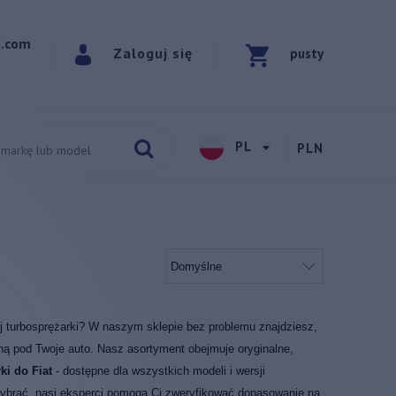
p.com
Zaloguj się
pusty
PL
PLN
j turbosprężarki? W naszym sklepie bez problemu znajdziesz,
ną pod Twoje auto. Nasz asortyment obejmuje oryginalne,
ki do Fiat
- dostępne dla wszystkich modeli i wersji
y wybrać, nasi eksperci pomogą Ci zweryfikować dopasowanie na