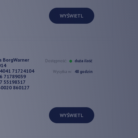
WYŚWIETL
a BorgWarner
Dostępność:
duża ilość
014
4041 71724104
Wysyłka w:
48 godzin
6 71789039
7 55198317
60020 860127
WYŚWIETL