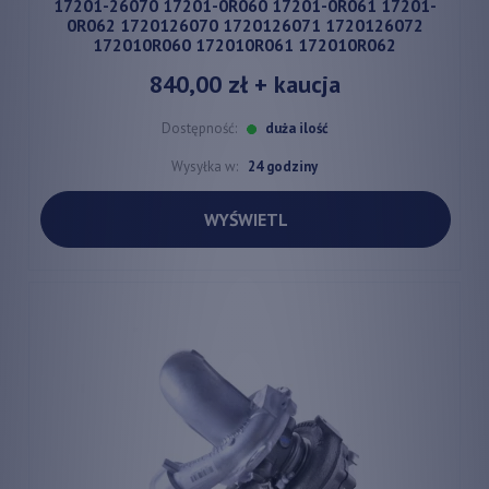
17201-26070 17201-0R060 17201-0R061 17201-
0R062 1720126070 1720126071 1720126072
172010R060 172010R061 172010R062
840,00 zł
+ kaucja
Dostępność:
duża ilość
Wysyłka w:
24 godziny
WYŚWIETL