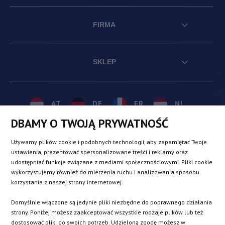
FIRMA
SKLEP
AT
DE
FR
NL
DBAMY O TWOJĄ PRYWATNOŚĆ
BE
DK
IE
PL
Używamy plików cookie i podobnych technologii, aby zapamiętać Twoje
ustawienia, prezentować spersonalizowane treści i reklamy oraz
udostępniać funkcje związane z mediami społecznościowymi. Pliki cookie
CZ
ES
IT
SE
wykorzystujemy również do mierzenia ruchu i analizowania sposobu
korzystania z naszej strony internetowej.
Domyślnie włączone są jedynie pliki niezbędne do poprawnego działania
SK
strony. Poniżej możesz zaakceptować wszystkie rodzaje plików lub też
dostosować pliki do swoich potrzeb. Udzieloną zgodę możesz w