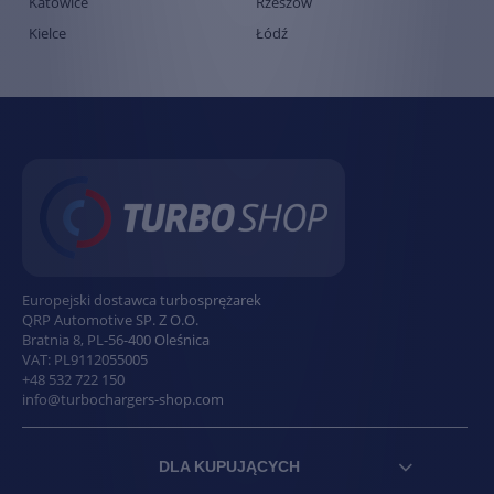
Katowice
Rzeszów
Kielce
Łódź
Europejski dostawca turbosprężarek
QRP Automotive SP. Z O.O.
Bratnia 8
,
PL
-
56-400
Oleśnica
VAT:
PL9112055005
+48 532 722 150
info@turbochargers-shop.com
DLA KUPUJĄCYCH