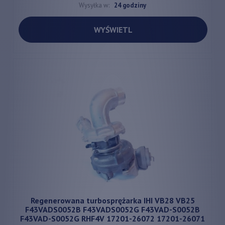
Wysyłka w:
24 godziny
WYŚWIETL
Regenerowana turbosprężarka IHI VB28 VB25
F43VADS0052B F43VADS0052G F43VAD-S0052B
F43VAD-S0052G RHF4V 17201-26072 17201-26071