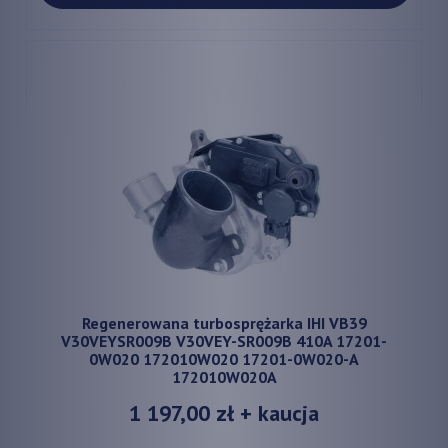
Regenerowana turbosprężarka IHI VB39
V30VEYSR009B V30VEY-SR009B 410A 17201-
0W020 172010W020 17201-0W020-A
172010W020A
1 197,00 zł
+ kaucja