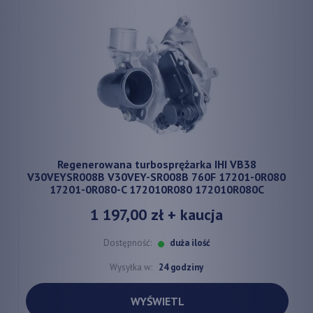
Regenerowana turbosprężarka IHI VB38
V30VEYSR008B V30VEY-SR008B 760F 17201-0R080
17201-0R080-C 172010R080 172010R080C
1 197,00 zł
+ kaucja
Dostępność:
duża ilość
Wysyłka w:
24 godziny
WYŚWIETL