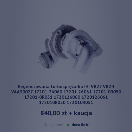
Regenerowana turbosprężarka IHI VB27 VB24
VAA30027 17201-26060 17201-26061 17201-0R050
17201-0R051 1720126060 1720126061
172010R050 172010R051
840,00 zł
+ kaucja
Dostępność:
duża ilość