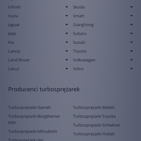
Infiniti
Skoda
Isuzu
Smart
Jaguar
SsangYong
Jeep
Subaru
Kia
Suzuki
Lancia
Toyota
Land Rover
Volkswagen
Lexus
Volvo
Producenci turbosprężarek
Turbosprężarki Garrett
Turbosprężarki Melett
Turbosprężarki BorgWarner
Turbosprężarki Toyota
KKK
Turbosprężarki Schwitzer
Turbosprężarki Mitsubishi
Turbosprężarki Holset
Turbosprężarki IHI