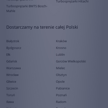
Turbosprężarki Hitachi
Turbosprężarki BMTS Bosch-
Mahle
Dostarczamy na terenie całej Polski
Białystok
Kraków
Bydgoszcz
Krosno
Ełk
Lublin
Gdańsk
Gorzów Wielkopolski
Warszawa
Mielec
Wrocław
Olsztyn
Gliwice
Opole
Szczecin
Pabianice
Toruń
Poznań
Iława
Radom