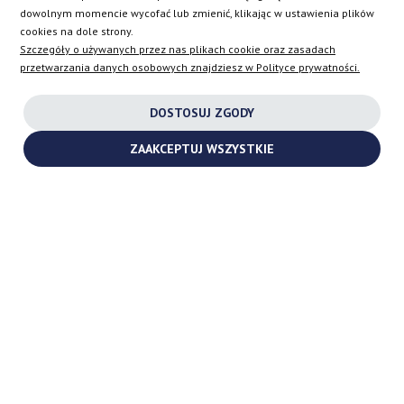
dowolnym momencie wycofać lub zmienić, klikając w ustawienia plików
EN
cookies na dole strony.
Szczegóły o używanych przez nas plikach cookie oraz zasadach
przetwarzania danych osobowych znajdziesz w Polityce prywatności.
INSTAGRAM
DOSTOSUJ ZGODY
FACEBOOK
ZAAKCEPTUJ WSZYSTKIE
YOUTUBE
2026 ©
TURBOCHARGES-SHOP.COM