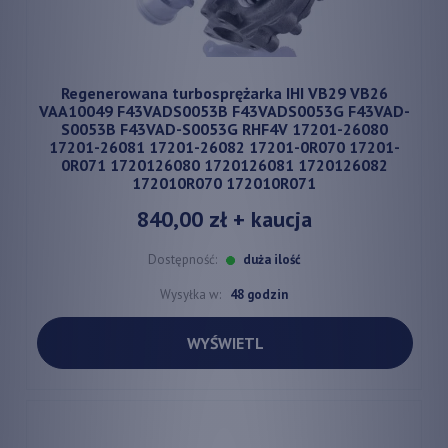
Regenerowana turbosprężarka IHI VB29 VB26
VAA10049 F43VADS0053B F43VADS0053G F43VAD-
S0053B F43VAD-S0053G RHF4V 17201-26080
17201-26081 17201-26082 17201-0R070 17201-
0R071 1720126080 1720126081 1720126082
172010R070 172010R071
840,00 zł
+ kaucja
Dostępność:
duża ilość
Wysyłka w:
48 godzin
WYŚWIETL