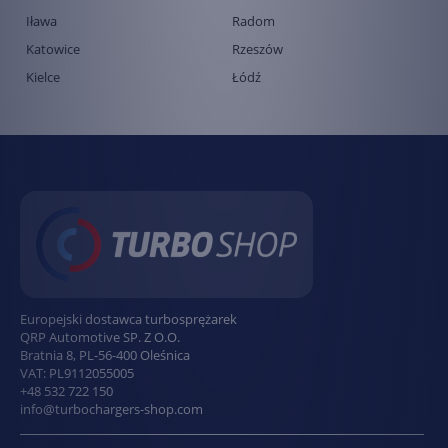
Iława
Radom
Katowice
Rzeszów
Kielce
Łódź
Europejski dostawca turbosprężarek
QRP Automotive SP. Z O.O.
Bratnia 8
,
PL
-
56-400
Oleśnica
VAT:
PL9112055005
+48 532 722 150
info@turbochargers-shop.com