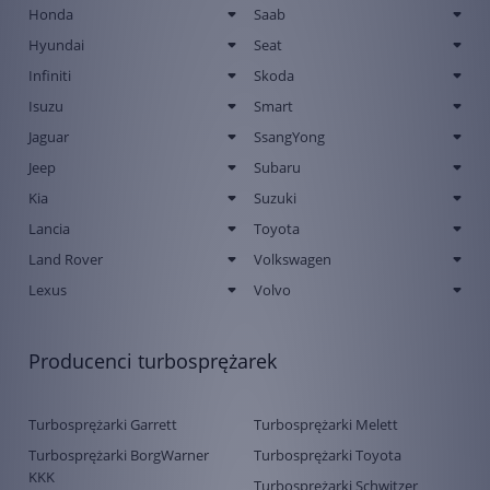
Honda
Saab
Hyundai
Seat
Infiniti
Skoda
Isuzu
Smart
Jaguar
SsangYong
Jeep
Subaru
Kia
Suzuki
Lancia
Toyota
Land Rover
Volkswagen
Lexus
Volvo
Producenci turbosprężarek
Turbosprężarki Garrett
Turbosprężarki Melett
Turbosprężarki BorgWarner
Turbosprężarki Toyota
KKK
Turbosprężarki Schwitzer