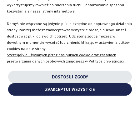
SK
wykorzystujemy również do mierzenia ruchu i analizowania sposobu
korzystania z naszej strony internetowej.
EN
Domyślnie włączone są jedynie pliki niezbędne do poprawnego działania
strony. Poniżej możesz zaakceptować wszystkie rodzaje plików lub też
dostosować pliki do swoich potrzeb. Udzieloną zgodę możesz w
dowolnym momencie wycofać lub zmienić, klikając w ustawienia plików
INSTAGRAM
cookies na dole strony.
Szczegóły o używanych przez nas plikach cookie oraz zasadach
przetwarzania danych osobowych znajdziesz w Polityce prywatności.
FACEBOOK
DOSTOSUJ ZGODY
YOUTUBE
ZAAKCEPTUJ WSZYSTKIE
2026 ©
TURBOCHARGES-SHOP.COM