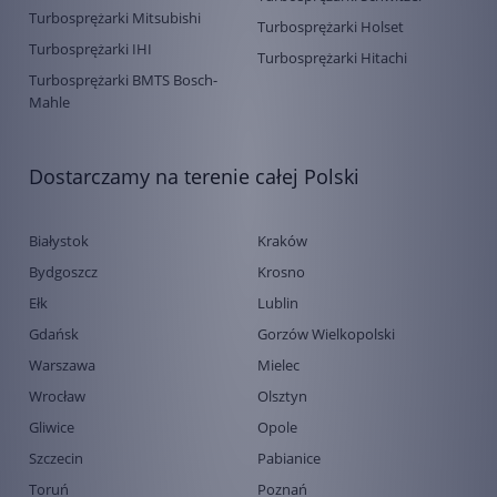
Turbosprężarki Mitsubishi
Turbosprężarki Holset
Turbosprężarki IHI
Turbosprężarki Hitachi
Turbosprężarki BMTS Bosch-
Mahle
Dostarczamy na terenie całej Polski
Białystok
Kraków
Bydgoszcz
Krosno
Ełk
Lublin
Gdańsk
Gorzów Wielkopolski
Warszawa
Mielec
Wrocław
Olsztyn
Gliwice
Opole
Szczecin
Pabianice
Toruń
Poznań