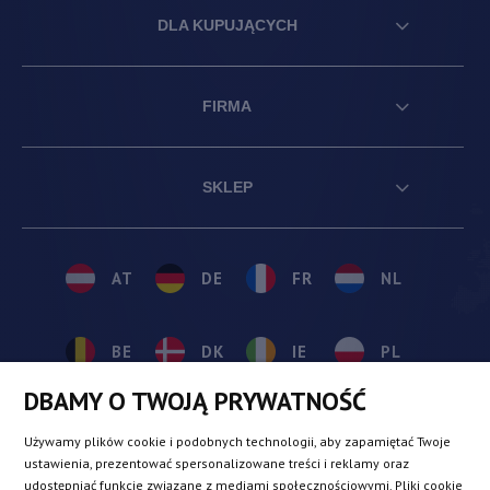
DLA KUPUJĄCYCH
FIRMA
SKLEP
AT
DE
FR
NL
BE
DK
IE
PL
DBAMY O TWOJĄ PRYWATNOŚĆ
CZ
ES
IT
SE
Używamy plików cookie i podobnych technologii, aby zapamiętać Twoje
ustawienia, prezentować spersonalizowane treści i reklamy oraz
udostępniać funkcje związane z mediami społecznościowymi. Pliki cookie