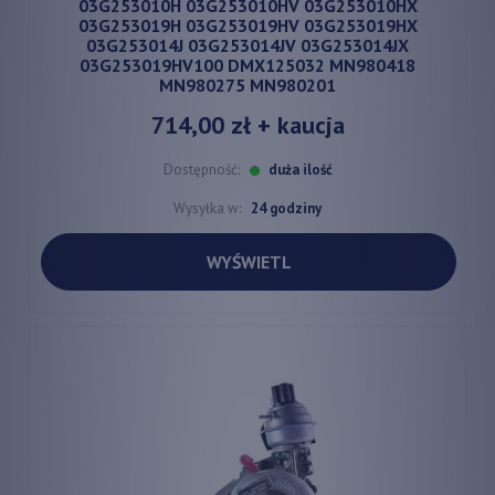
03G253010H 03G253010HV 03G253010HX
03G253019H 03G253019HV 03G253019HX
03G253014J 03G253014JV 03G253014JX
03G253019HV100 DMX125032 MN980418
MN980275 MN980201
714,00 zł
+ kaucja
Dostępność:
duża ilość
Wysyłka w:
24 godziny
WYŚWIETL