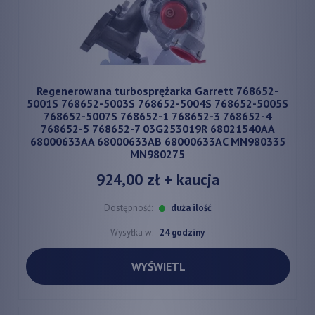
Regenerowana turbosprężarka Garrett 768652-
5001S 768652-5003S 768652-5004S 768652-5005S
768652-5007S 768652-1 768652-3 768652-4
768652-5 768652-7 03G253019R 68021540AA
68000633AA 68000633AB 68000633AC MN980335
MN980275
924,00 zł
+ kaucja
Dostępność:
duża ilość
Wysyłka w:
24 godziny
WYŚWIETL