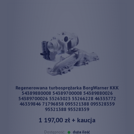
Regenerowana turbosprężarka BorgWarner KKK
54389880008 54389700008 54389880026
54389700026 55263023 55266228 46335772
46339846 71796858 095521388 095528359
95521388 95528359
1 197,00 zł
+ kaucja
Dostępność:
duża ilość