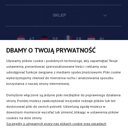
SKLEP
AT
DE
FR
NL
DBAMY O TWOJĄ PRYWATNOŚĆ
BE
DK
IE
PL
Używamy plików cookie i podobnych technologii, aby zapamiętać Twoje
ustawienia, prezentować spersonalizowane treści i reklamy oraz
udostępniać funkcje związane z mediami społecznościowymi. Pliki cookie
CZ
ES
IT
SE
wykorzystujemy również do mierzenia ruchu i analizowania sposobu
korzystania z naszej strony internetowej.
Domyślnie włączone są jedynie pliki niezbędne do poprawnego działania
SK
strony. Poniżej możesz zaakceptować wszystkie rodzaje plików lub też
dostosować pliki do swoich potrzeb. Udzieloną zgodę możesz w
dowolnym momencie wycofać lub zmienić, klikając w ustawienia plików
EN
cookies na dole strony.
Szczegóły o używanych przez nas plikach cookie oraz zasadach