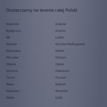
Dostarczamy na terenie całej Polski
Białystok
Kraków
Bydgoszcz
Krosno
Ełk
Lublin
Gdańsk
Gorzów Wielkopolski
Warszawa
Mielec
Wrocław
Olsztyn
Gliwice
Opole
Szczecin
Pabianice
Toruń
Poznań
Iława
Radom
Katowice
Rzeszów
Kielce
Łódź