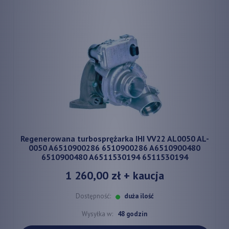
Regenerowana turbosprężarka IHI VV22 AL0050 AL-
0050 A6510900286 6510900286 A6510900480
6510900480 A6511530194 6511530194
1 260,00 zł
+ kaucja
Dostępność:
duża ilość
Wysyłka w:
48 godzin