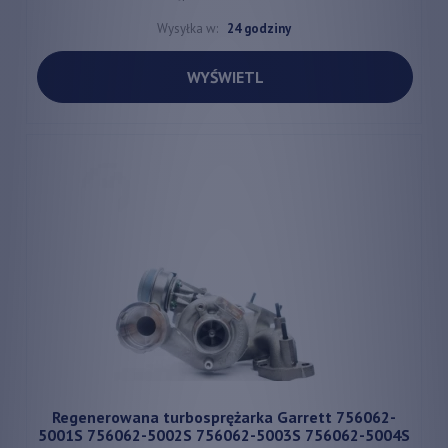
Wysyłka w:
24 godziny
WYŚWIETL
Regenerowana turbosprężarka Garrett 756062-
5001S 756062-5002S 756062-5003S 756062-5004S