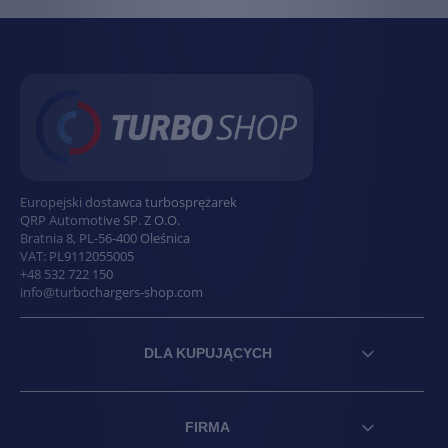
Europejski dostawca turbosprężarek
QRP Automotive SP. Z O.O.
Bratnia 8
,
PL
-
56-400
Oleśnica
VAT:
PL9112055005
+48 532 722 150
info@turbochargers-shop.com
DLA KUPUJĄCYCH
FIRMA