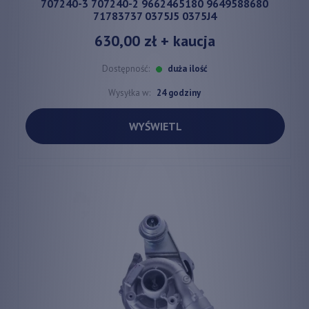
707240-3 707240-2 9662465180 9649588680
71783737 0375J5 0375J4
630,00 zł
+ kaucja
Dostępność:
duża ilość
Wysyłka w:
24 godziny
WYŚWIETL