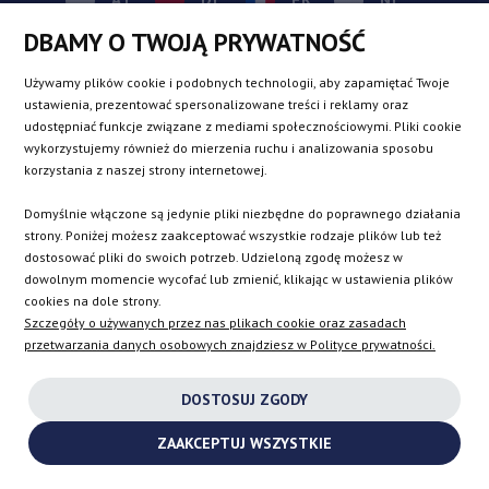
DBAMY O TWOJĄ PRYWATNOŚĆ
BE
DK
IE
PL
Używamy plików cookie i podobnych technologii, aby zapamiętać Twoje
ustawienia, prezentować spersonalizowane treści i reklamy oraz
udostępniać funkcje związane z mediami społecznościowymi. Pliki cookie
CZ
ES
IT
SE
wykorzystujemy również do mierzenia ruchu i analizowania sposobu
korzystania z naszej strony internetowej.
Domyślnie włączone są jedynie pliki niezbędne do poprawnego działania
SK
strony. Poniżej możesz zaakceptować wszystkie rodzaje plików lub też
dostosować pliki do swoich potrzeb. Udzieloną zgodę możesz w
dowolnym momencie wycofać lub zmienić, klikając w ustawienia plików
EN
cookies na dole strony.
Szczegóły o używanych przez nas plikach cookie oraz zasadach
przetwarzania danych osobowych znajdziesz w Polityce prywatności.
INSTAGRAM
DOSTOSUJ ZGODY
FACEBOOK
ZAAKCEPTUJ WSZYSTKIE