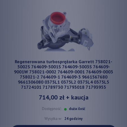
Regenerowana turbosprężarka Garrett 758021-
5002S 764609-5001S 764609-5003S 764609-
9001W 758021-0002 764609-0001 764609-0003
758021-2 764609-1 764609-3 9661567680
9661306080 0375L1 0375L2 0375L4 0375L5
71724101 71789730 71793018 71793955
714,00 zł
+ kaucja
Dostępność:
duża ilość
Wysyłka w:
24 godziny