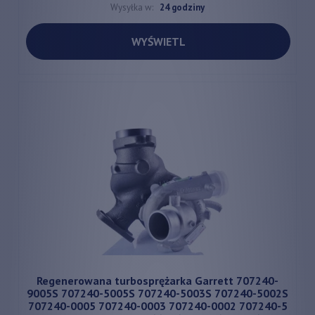
Wysyłka w:
24 godziny
WYŚWIETL
Regenerowana turbosprężarka Garrett 707240-
9005S 707240-5005S 707240-5003S 707240-5002S
707240-0005 707240-0003 707240-0002 707240-5