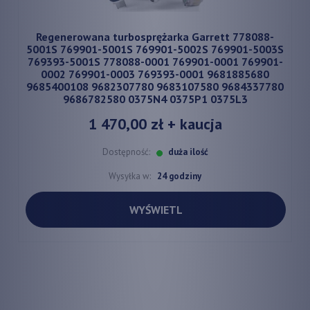
Regenerowana turbosprężarka Garrett 778088-
5001S 769901-5001S 769901-5002S 769901-5003S
769393-5001S 778088-0001 769901-0001 769901-
0002 769901-0003 769393-0001 9681885680
9685400108 9682307780 9683107580 9684337780
9686782580 0375N4 0375P1 0375L3
1 470,00 zł
+ kaucja
Dostępność:
duża ilość
Wysyłka w:
24 godziny
WYŚWIETL