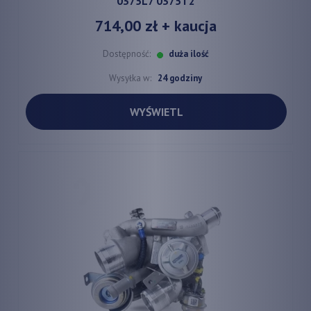
0375L7 0375T2
714,00 zł
+ kaucja
Dostępność:
duża ilość
Wysyłka w:
24 godziny
WYŚWIETL