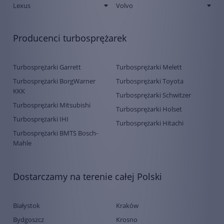
Lexus
Volvo
Producenci turbosprężarek
Turbosprężarki Garrett
Turbosprężarki Melett
Turbosprężarki BorgWarner
Turbosprężarki Toyota
KKK
Turbosprężarki Schwitzer
Turbosprężarki Mitsubishi
Turbosprężarki Holset
Turbosprężarki IHI
Turbosprężarki Hitachi
Turbosprężarki BMTS Bosch-
Mahle
Dostarczamy na terenie całej Polski
Białystok
Kraków
Bydgoszcz
Krosno