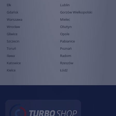
Ełk
Lublin
Gdańsk
Gorzów Wielkopolski
Warszawa
Mielec
Wrocław
Olsztyn
Gliwice
Opole
Szczecin
Pabianice
Toruń
Poznań
Iława
Radom
Katowice
Rzeszów
Kielce
Łódź