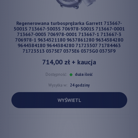
Regenerowana turbosprężarka Garrett 713667-
5001S 713667-5003S 706978-5001S 713667-0001
713667-0003 706978-0001 713667-1 713667-3
706978-1 9634521180 9637861280 9634584280
9644384180 9644384280 71723507 71784463
71723513 0375E7 0375E6 0375G0 0375F9
714,00 zł
+ kaucja
Dostępność:
duża ilość
Wysyłka w:
24 godziny
WYŚWIETL