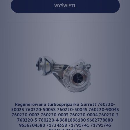
WYŚWIETL
Regenerowana turbosprężarka Garrett 760220-
5002S 760220-5003S 760220-5004S 760220-9004S
760220-0002 760220-0003 760220-0004 760220-2
760220-3 760220-4 9681896180 9682778880
9656204580 71724358 71791741 71791743