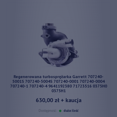
Regenerowana turbosprężarka Garrett 707240-
5001S 707240-5004S 707240-0001 707240-0004
707240-1 707240-4 9641192380 71723516 0375H0
0375H1
630,00 zł
+ kaucja
Dostępność:
duża ilość