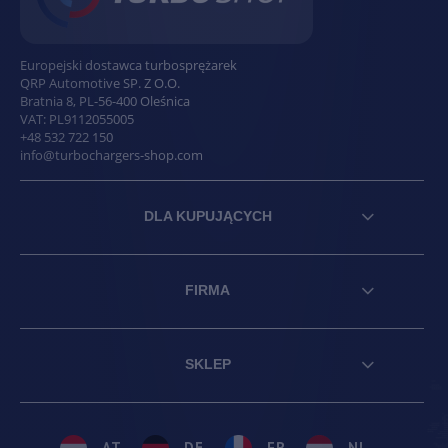
Europejski dostawca turbosprężarek
QRP Automotive SP. Z O.O.
Bratnia 8
,
PL
-
56-400
Oleśnica
VAT:
PL9112055005
+48 532 722 150
info@turbochargers-shop.com
DLA KUPUJĄCYCH
FIRMA
SKLEP
AT
DE
FR
NL