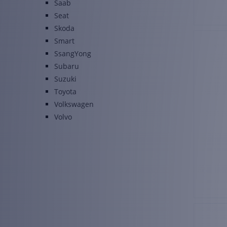
Saab
Seat
Skoda
Smart
SsangYong
Subaru
Suzuki
Toyota
Volkswagen
Volvo