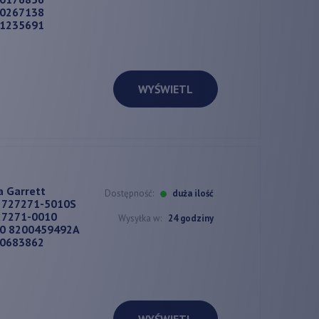
00267138
01235691
WYŚWIETL
a Garrett
Dostępność:
duża ilość
 727271-5010S
27271-0010
Wysyłka w:
24 godziny
10 8200459492A
00683862
WYŚWIETL