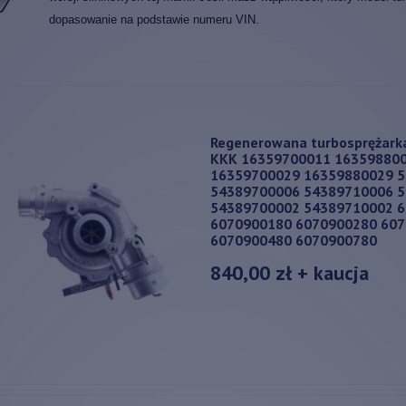
dopasowanie na podstawie numeru VIN.
Regenerowana turbosprężark
KKK 16359700011 16359880
16359700029 16359880029 
54389700006 54389710006 
54389700002 54389710002 
6070900180 6070900280 60
6070900480 6070900780
840,00 zł
+ kaucja