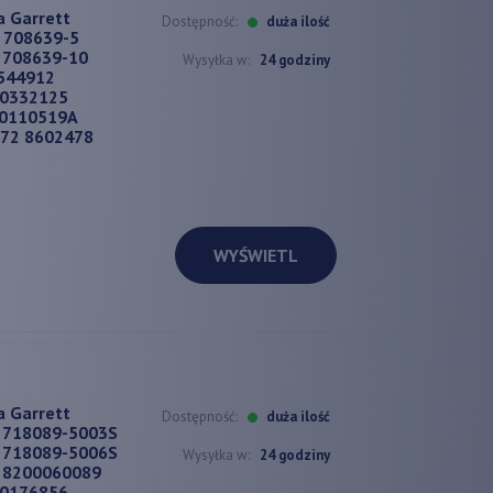
a Garrett
Dostępność:
duża ilość
 708639-5
 708639-10
Wysyłka w:
24 godziny
544912
00332125
00110519A
72 8602478
WYŚWIETL
a Garrett
Dostępność:
duża ilość
 718089-5003S
 718089-5006S
Wysyłka w:
24 godziny
 8200060089
00176856