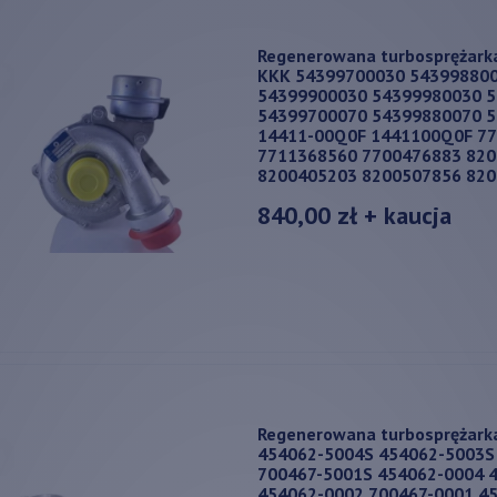
Regenerowana turbosprężark
KKK 54399700030 54399880
54399900030 54399980030 
54399700070 54399880070 
14411-00Q0F 1441100Q0F 7
7711368560 7700476883 82
8200405203 8200507856 82
840,00 zł
+ kaucja
Regenerowana turbosprężark
454062-5004S 454062-5003S
700467-5001S 454062-0004 
454062-0002 700467-0001 45