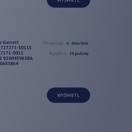
a Garrett
Dostępność:
duża ilość
 727271-5011S
27271-0011
Wysyłka w:
24 godziny
11 8200459638A
00683864
WYŚWIETL