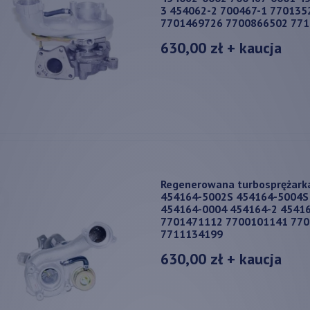
3 454062-2 700467-1 770135
7701469726 7700866502 77
630,00 zł
+ kaucja
Regenerowana turbosprężark
454164-5002S 454164-5004S
454164-0004 454164-2 4541
7701471112 7700101141 77
7711134199
630,00 zł
+ kaucja