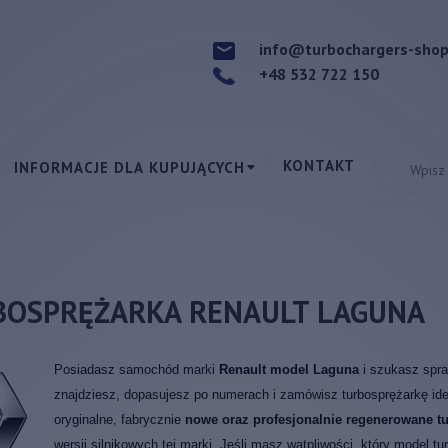
info@turbochargers-sho
+48 532 722 150
KONTAKT
INFORMACJE DLA KUPUJĄCYCH
BOSPRĘŻARKA RENAULT LAGUNA
Posiadasz samochód marki
Renault model Laguna
i szukasz spr
znajdziesz, dopasujesz po numerach i zamówisz turbosprężarkę ide
oryginalne, fabrycznie
nowe oraz profesjonalnie regenerowane tu
wersji silnikowych tej marki. Jeśli masz wątpliwości, który model 