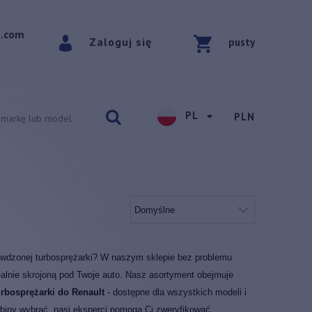
p.com
Zaloguj się
pusty
PL
PLN
awdzonej turbosprężarki? W naszym sklepie bez problemu
alnie skrojoną pod Twoje auto. Nasz asortyment obejmuje
rbosprężarki do Renault
- dostępne dla wszystkich modeli i
turbiny wybrać, nasi eksperci pomogą Ci zweryfikować