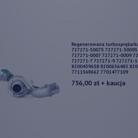
Regenerowana turbosprężark
727271-5007S 727271-5009S
727271-0007 727271-0009 7
727271-7 727271-9 727271-
8200459638 8200636483 82
7711368662 7701477109
756,00 zł
+ kaucja