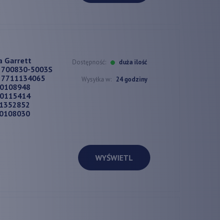
a Garrett
Dostępność:
duża ilość
 700830-5003S
 7711134065
Wysyłka w:
24 godziny
00108948
00115414
01352852
00108030
WYŚWIETL