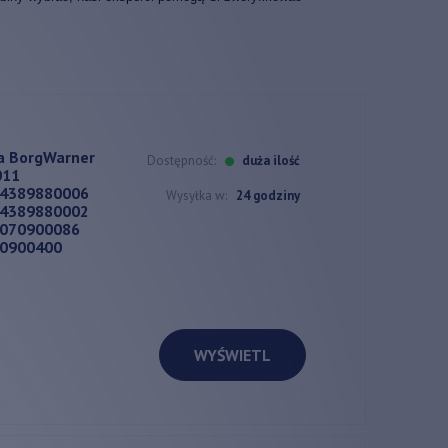
a BorgWarner
Dostępność:
duża ilość
011
54389880006
Wysyłka w:
24 godziny
54389880002
6070900086
70900400
WYŚWIETL