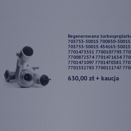
Regenerowana turbosprężark
703753-5001S 700830-5001S
703753-5001S 454165-5001S
7701473551 7700107795 77
7700872574 7701471634 77
7701471097 7701470381 77
7701352783 7700111747 77
630,00 zł
+ kaucja