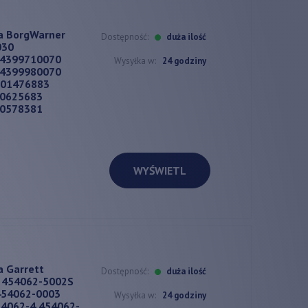
a BorgWarner
Dostępność:
duża ilość
030
54399710070
Wysyłka w:
24 godziny
54399980070
701476883
00625683
00578381
WYŚWIETL
a Garrett
Dostępność:
duża ilość
 454062-5002S
454062-0003
Wysyłka w:
24 godziny
4062-4 454062-