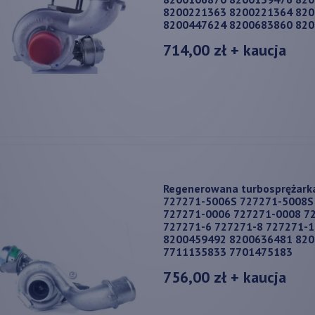
8200221363 8200221364 82
8200447624 8200683860 82
714,00 zł
+ kaucja
Regenerowana turbosprężark
727271-5006S 727271-5008S
727271-0006 727271-0008 7
727271-6 727271-8 727271-
8200459492 8200636481 82
7711135833 7701475183
756,00 zł
+ kaucja