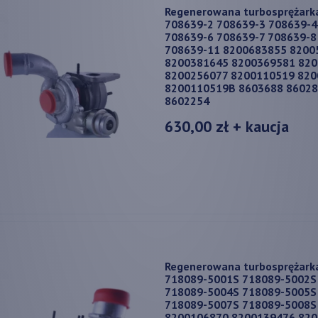
Regenerowana turbosprężark
708639-2 708639-3 708639-4
708639-6 708639-7 708639-8
708639-11 8200683855 8200
8200381645 8200369581 82
8200256077 8200110519 82
8200110519B 8603688 86028
8602254
630,00 zł
+ kaucja
Regenerowana turbosprężark
718089-5001S 718089-5002S
718089-5004S 718089-5005S
718089-5007S 718089-5008S
8200106870 8200139476 82