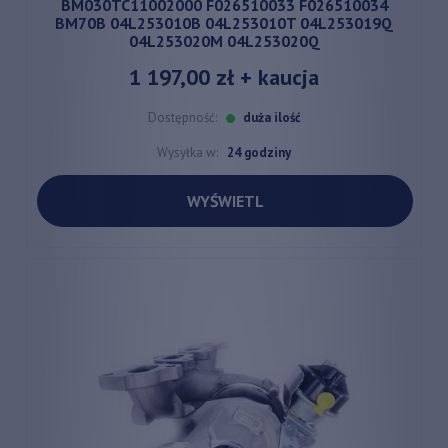
BM030TC11002000 F026510033 F026510034
BM70B 04L253010B 04L253010T 04L253019Q
04L253020M 04L253020Q
1 197,00 zł
+ kaucja
Dostępność:
duża ilość
Wysyłka w:
24 godziny
WYŚWIETL