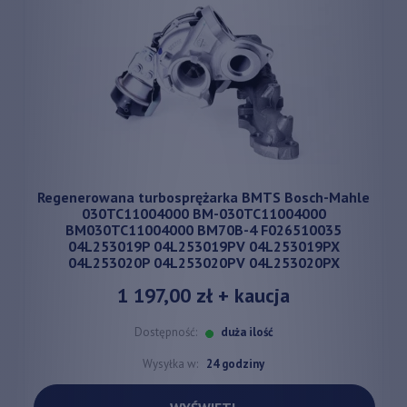
Regenerowana turbosprężarka BMTS Bosch-Mahle
030TC11004000 BM-030TC11004000
BM030TC11004000 BM70B-4 F026510035
04L253019P 04L253019PV 04L253019PX
04L253020P 04L253020PV 04L253020PX
1 197,00 zł
+ kaucja
Dostępność:
duża ilość
Wysyłka w:
24 godziny