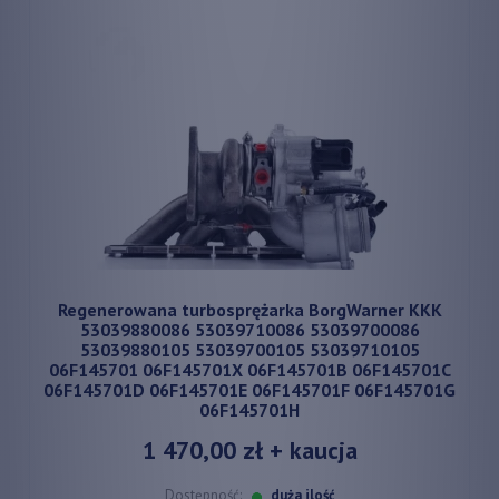
Regenerowana turbosprężarka BorgWarner KKK
53039880086 53039710086 53039700086
53039880105 53039700105 53039710105
06F145701 06F145701X 06F145701B 06F145701C
06F145701D 06F145701E 06F145701F 06F145701G
06F145701H
1 470,00 zł
+ kaucja
Dostępność:
duża ilość