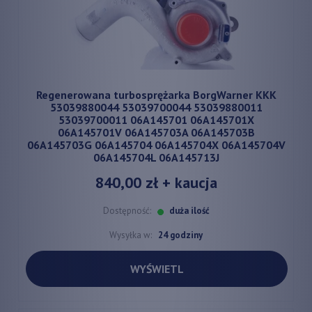
Regenerowana turbosprężarka BorgWarner KKK
53039880044 53039700044 53039880011
53039700011 06A145701 06A145701X
06A145701V 06A145703A 06A145703B
06A145703G 06A145704 06A145704X 06A145704V
06A145704L 06A145713J
840,00 zł
+ kaucja
Dostępność:
duża ilość
Wysyłka w:
24 godziny
WYŚWIETL