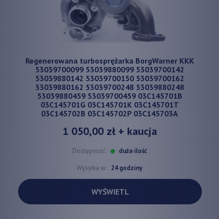
Regenerowana turbosprężarka BorgWarner KKK
53039700099 53039880099 53039700142
53039880142 53039700150 53039700162
53039880162 53039700248 53039880248
53039880459 53039700459 03C145701B
03C145701G 03C145701K 03C145701T
03C145702B 03C145702P 03C145703A
1 050,00 zł
+ kaucja
Dostępność:
duża ilość
Wysyłka w:
24 godziny
WYŚWIETL