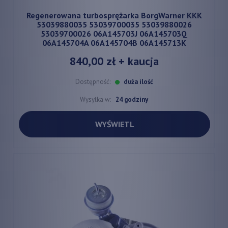
Regenerowana turbosprężarka BorgWarner KKK
53039880035 53039700035 53039880026
53039700026 06A145703J 06A145703Q
06A145704A 06A145704B 06A145713K
840,00 zł
+ kaucja
Dostępność:
duża ilość
Wysyłka w:
24 godziny
WYŚWIETL