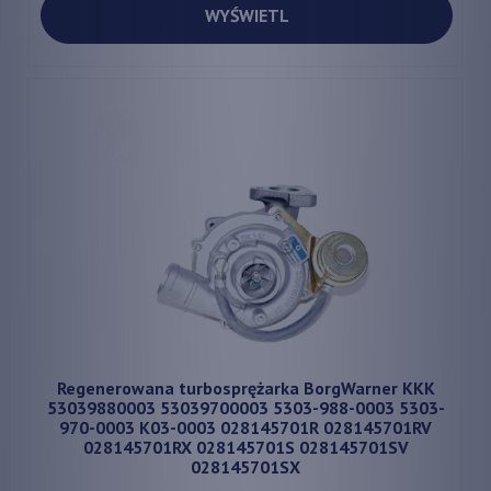
WYŚWIETL
Regenerowana turbosprężarka BorgWarner KKK
53039880003 53039700003 5303-988-0003 5303-
970-0003 K03-0003 028145701R 028145701RV
028145701RX 028145701S 028145701SV
028145701SX