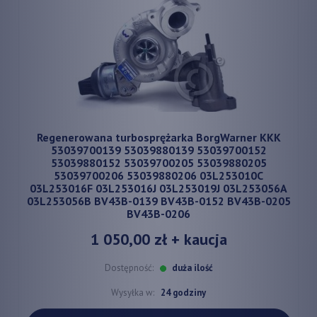
Regenerowana turbosprężarka BorgWarner KKK
53039700139 53039880139 53039700152
53039880152 53039700205 53039880205
53039700206 53039880206 03L253010C
03L253016F 03L253016J 03L253019J 03L253056A
03L253056B BV43B-0139 BV43B-0152 BV43B-0205
BV43B-0206
1 050,00 zł
+ kaucja
Dostępność:
duża ilość
Wysyłka w:
24 godziny