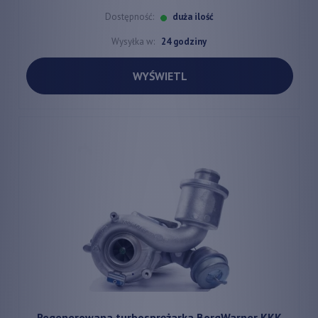
Dostępność:
duża ilość
Wysyłka w:
24 godziny
WYŚWIETL
Regenerowana turbosprężarka BorgWarner KKK