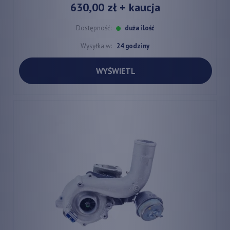
630,00 zł
+ kaucja
Dostępność:
duża ilość
Wysyłka w:
24 godziny
WYŚWIETL