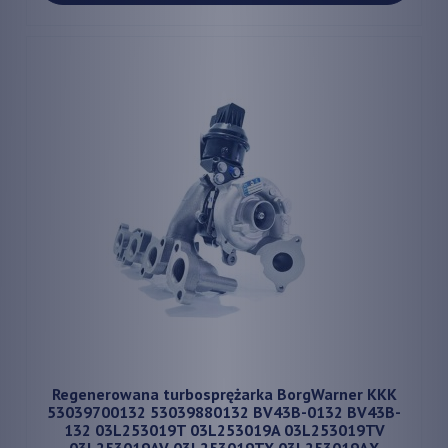
Regenerowana turbosprężarka BorgWarner KKK
53039700132 53039880132 BV43B-0132 BV43B-
132 03L253019T 03L253019A 03L253019TV
03L253019AV 03L253019TX 03L253019AX