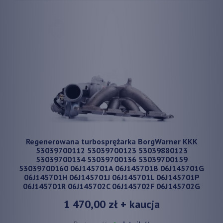
Regenerowana turbosprężarka BorgWarner KKK
53039700112 53039700123 53039880123
53039700134 53039700136 53039700159
53039700160 06J145701A 06J145701B 06J145701G
06J145701H 06J145701J 06J145701L 06J145701P
06J145701R 06J145702C 06J145702F 06J145702G
1 470,00 zł
+ kaucja