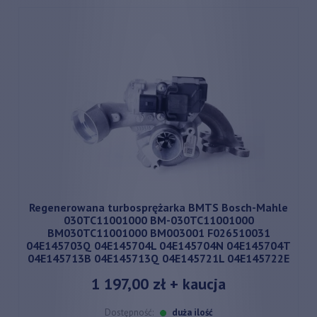
Regenerowana turbosprężarka BMTS Bosch-Mahle
030TC11001000 BM-030TC11001000
BM030TC11001000 BM003001 F026510031
04E145703Q 04E145704L 04E145704N 04E145704T
04E145713B 04E145713Q 04E145721L 04E145722E
1 197,00 zł
+ kaucja
Dostępność:
duża ilość