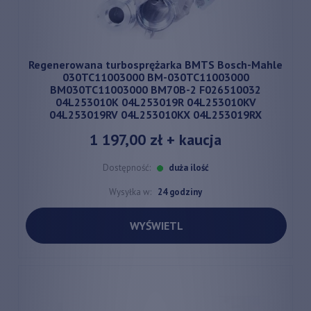
Regenerowana turbosprężarka BMTS Bosch-Mahle
030TC11003000 BM-030TC11003000
BM030TC11003000 BM70B-2 F026510032
04L253010K 04L253019R 04L253010KV
04L253019RV 04L253010KX 04L253019RX
1 197,00 zł
+ kaucja
Dostępność:
duża ilość
Wysyłka w:
24 godziny
WYŚWIETL