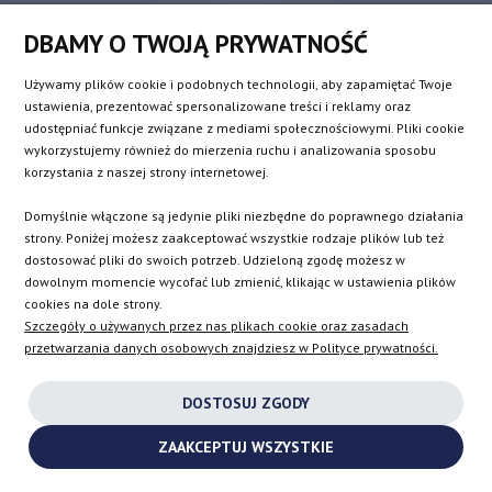
Isuzu
Smart
DBAMY O TWOJĄ PRYWATNOŚĆ
Jaguar
SsangYong
Jeep
Subaru
Używamy plików cookie i podobnych technologii, aby zapamiętać Twoje
ustawienia, prezentować spersonalizowane treści i reklamy oraz
Kia
Suzuki
udostępniać funkcje związane z mediami społecznościowymi. Pliki cookie
Lancia
Toyota
wykorzystujemy również do mierzenia ruchu i analizowania sposobu
korzystania z naszej strony internetowej.
Land Rover
Volkswagen
Lexus
Volvo
Domyślnie włączone są jedynie pliki niezbędne do poprawnego działania
strony. Poniżej możesz zaakceptować wszystkie rodzaje plików lub też
dostosować pliki do swoich potrzeb. Udzieloną zgodę możesz w
Producenci turbosprężarek
dowolnym momencie wycofać lub zmienić, klikając w ustawienia plików
cookies na dole strony.
Szczegóły o używanych przez nas plikach cookie oraz zasadach
Turbosprężarki Garrett
Turbosprężarki Melett
przetwarzania danych osobowych znajdziesz w Polityce prywatności.
Turbosprężarki BorgWarner
Turbosprężarki Toyota
KKK
Turbosprężarki Schwitzer
DOSTOSUJ ZGODY
Turbosprężarki Mitsubishi
Turbosprężarki Holset
ZAAKCEPTUJ WSZYSTKIE
Turbosprężarki IHI
Turbosprężarki Hitachi
Turbosprężarki BMTS Bosch-