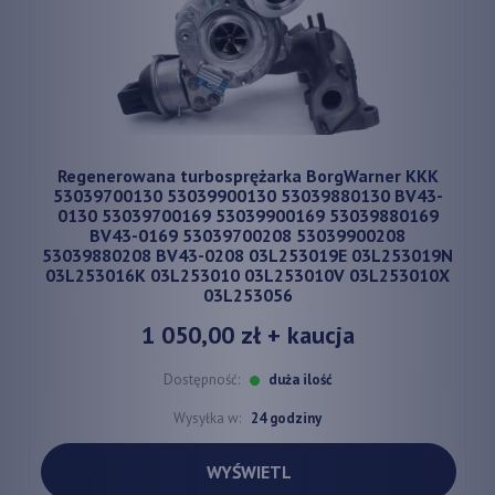
Regenerowana turbosprężarka BorgWarner KKK
53039700130 53039900130 53039880130 BV43-
0130 53039700169 53039900169 53039880169
BV43-0169 53039700208 53039900208
53039880208 BV43-0208 03L253019E 03L253019N
03L253016K 03L253010 03L253010V 03L253010X
03L253056
1 050,00 zł
+ kaucja
Dostępność:
duża ilość
Wysyłka w:
24 godziny
WYŚWIETL