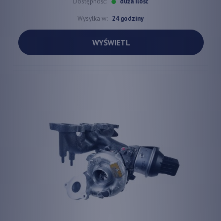
Dostępność:
duża ilość
Wysyłka w:
24 godziny
WYŚWIETL