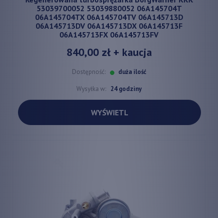
53039700052 53039880052 06A145704T
06A145704TX 06A145704TV 06A145713D
06A145713DV 06A145713DX 06A145713F
06A145713FX 06A145713FV
840,00 zł
+ kaucja
Dostępność:
duża ilość
Wysyłka w:
24 godziny
WYŚWIETL