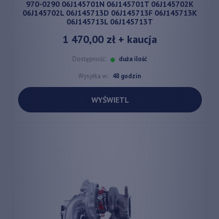
970-0290 06J145701N 06J145701T 06J145702K
06J145702L 06J145713D 06J145713F 06J145713K
06J145713L 06J145713T
1 470,00 zł
+ kaucja
Dostępność:
duża ilość
Wysyłka w:
48 godzin
WYŚWIETL