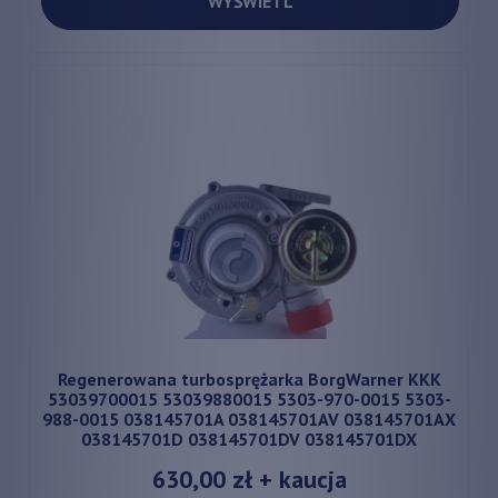
WYŚWIETL
Regenerowana turbosprężarka BorgWarner KKK
53039700015 53039880015 5303-970-0015 5303-
988-0015 038145701A 038145701AV 038145701AX
038145701D 038145701DV 038145701DX
630,00 zł
+ kaucja