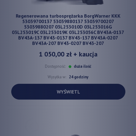
Regenerowana turbosprężarka BorgWarner KKK
53039700137 53039880137 53039700207
53039880207 03L253010D 03L253016G
03L253019C 03L253019K 03L253056C BV43A-0137
BV43A-137 BV43-0137 BV43-137 BV43A-0207
BV43A-207 BV43-0207 BV43-207
1 050,00 zł
+ kaucja
Dostępność:
duża ilość
Wysyłka w:
24 godziny
WYŚWIETL