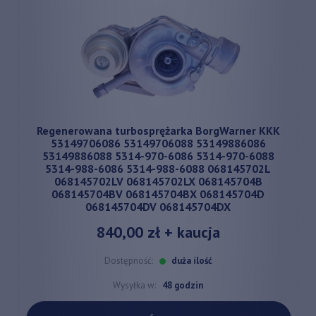
Regenerowana turbosprężarka BorgWarner KKK
53149706086 53149706088 53149886086
53149886088 5314-970-6086 5314-970-6088
5314-988-6086 5314-988-6088 068145702L
068145702LV 068145702LX 068145704B
068145704BV 068145704BX 068145704D
068145704DV 068145704DX
840,00 zł
+ kaucja
Dostępność:
duża ilość
Wysyłka w:
48 godzin