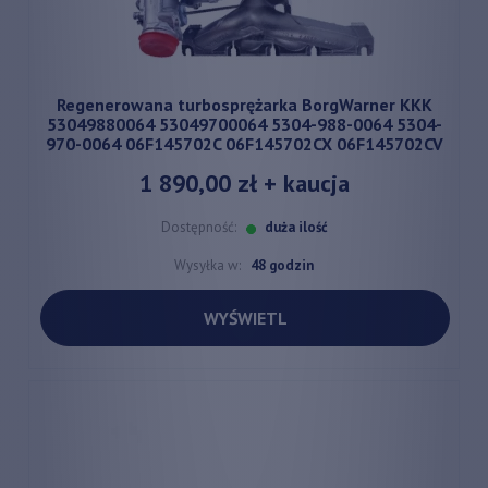
Regenerowana turbosprężarka BorgWarner KKK
53049880064 53049700064 5304-988-0064 5304-
970-0064 06F145702C 06F145702CX 06F145702CV
1 890,00 zł
+ kaucja
Dostępność:
duża ilość
Wysyłka w:
48 godzin
WYŚWIETL