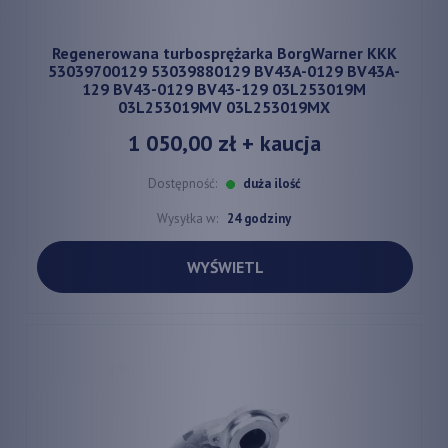
Regenerowana turbosprężarka BorgWarner KKK
53039700129 53039880129 BV43A-0129 BV43A-
129 BV43-0129 BV43-129 03L253019M
03L253019MV 03L253019MX
1 050,00 zł
+ kaucja
Dostępność:
duża ilość
Wysyłka w:
24 godziny
WYŚWIETL