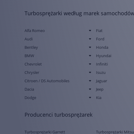
Turbosprężarki według marek samochodó
Alfa Romeo
Fiat
Audi
Ford
Bentley
Honda
BMW
Hyundai
Chevrolet
Infiniti
Chrysler
Isuzu
Citroen / DS Automobiles
Jaguar
Dacia
Jeep
Dodge
Kia
Producenci turbosprężarek
Turbosprężarki Garrett
Turbosprężarki Mitsu