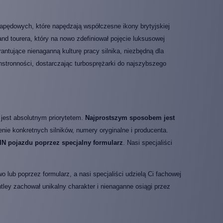
apędowych, które napędzają współczesne ikony brytyjskiej
d tourera, który na nowo zdefiniował pojęcie luksusowej
antujące nienaganną kulturę pracy silnika, niezbędną dla
tronności, dostarczając turbosprężarki do najszybszego
jest absolutnym priorytetem.
Najprostszym sposobem jest
enie konkretnych silników, numery oryginalne i producenta.
N pojazdu poprzez specjalny formularz
. Nasi specjaliści
lub poprzez formularz, a nasi specjaliści udzielą Ci fachowej
tley zachował unikalny charakter i nienaganne osiągi przez