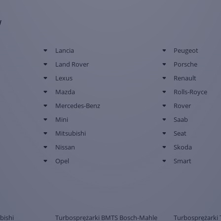
w
Lancia
Peugeot
Land Rover
Porsche
Lexus
Renault
Mazda
Rolls-Royce
Mercedes-Benz
Rover
Mini
Saab
Mitsubishi
Seat
Nissan
Skoda
Opel
Smart
bishi
Turbosprężarki BMTS Bosch-Mahle
Turbosprężarki 