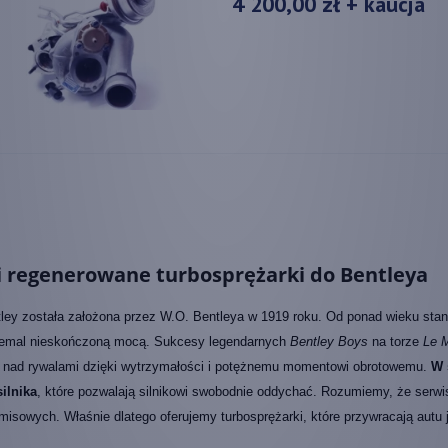
4 200,00 zł
+ kaucja
 regenerowane turbosprężarki do Bentleya
ley została założona przez W.O. Bentleya w 1919 roku. Od ponad wieku stan
niemal nieskończoną mocą. Sukcesy legendarnych
Bentley Boys
na torze
Le 
nad rywalami dzięki wytrzymałości i potężnemu momentowi obrotowemu.
W 
silnika
, które pozwalają silnikowi swobodnie oddychać. Rozumiemy, że ser
isowych. Właśnie dlatego oferujemy turbosprężarki, które przywracają autu j