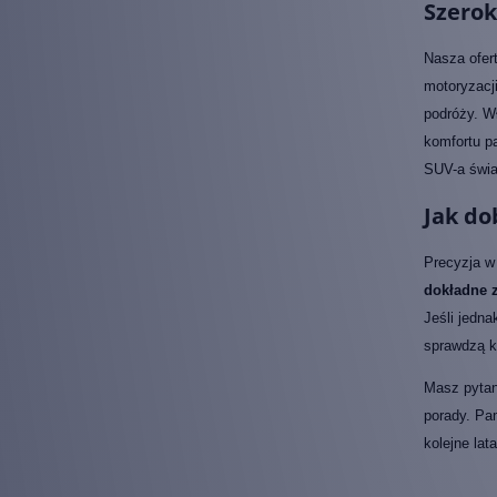
Szerok
Nasza ofer
motoryzacj
podróży. Wł
komfortu p
SUV-a świa
Jak do
Precyzja w
dokładne 
Jeśli jedn
sprawdzą k
Masz pytan
porady. Pam
kolejne lata