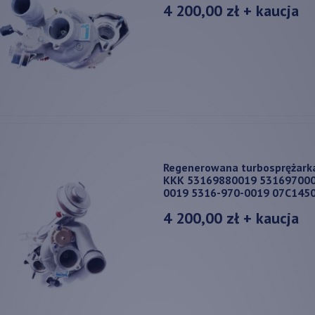
4 200,00 zł
+ kaucja
Regenerowana turbosprężark
KKK 53169880019 531697000
0019 5316-970-0019 07C145
4 200,00 zł
+ kaucja