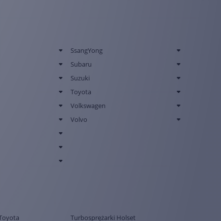
SsangYong
Subaru
Suzuki
Toyota
Volkswagen
Volvo
Toyota
Turbosprężarki Holset