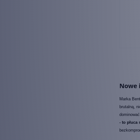
Nowe i
Marka Bent
brutalną, 
dominować 
- to płuca 
bezkomprom