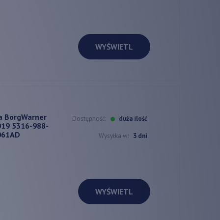
WYŚWIETL
a BorgWarner
Dostępność:
duża ilość
19 5316-988-
061AD
Wysyłka w:
3 dni
WYŚWIETL