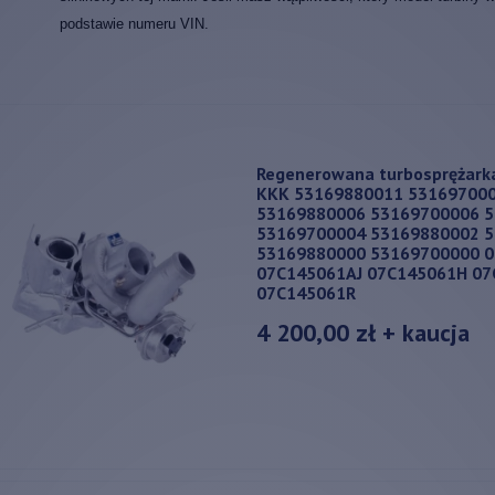
podstawie numeru VIN.
Regenerowana turbosprężark
KKK 53169880011 53169700
53169880006 53169700006 
53169700004 53169880002 
53169880000 53169700000 
07C145061AJ 07C145061H 0
07C145061R
4 200,00 zł
+ kaucja