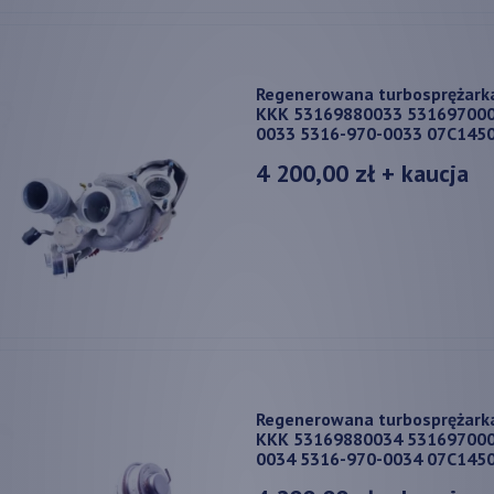
Regenerowana turbosprężark
KKK 53169880033 531697000
0033 5316-970-0033 07C145
4 200,00 zł
+ kaucja
Regenerowana turbosprężark
KKK 53169880034 531697000
0034 5316-970-0034 07C145