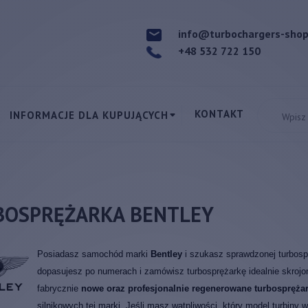
info@turbochargers-sho
+48 532 722 150
KONTAKT
INFORMACJE DLA KUPUJĄCYCH
BOSPRĘŻARKA BENTLEY
Posiadasz samochód marki
Bentley
i szukasz sprawdzonej turbos
dopasujesz po numerach i zamówisz turbosprężarkę idealnie skrojo
fabrycznie
nowe oraz profesjonalnie regenerowane turbosprężar
silnikowych tej marki. Jeśli masz wątpliwości, który model turbin