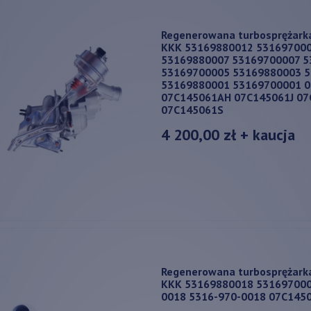
Regenerowana turbosprężark
KKK 53169880012 53169700
53169880007 53169700007 
53169700005 53169880003 
53169880001 53169700001 
07C145061AH 07C145061J 0
07C145061S
4 200,00 zł
+ kaucja
Regenerowana turbosprężark
KKK 53169880018 531697000
0018 5316-970-0018 07C145