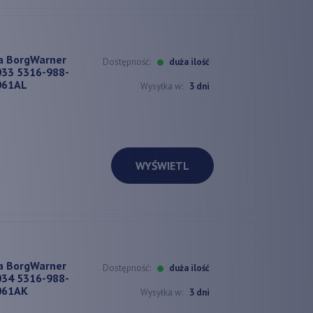
a BorgWarner
Dostępność:
duża ilość
33 5316-988-
061AL
Wysyłka w:
3 dni
WYŚWIETL
a BorgWarner
Dostępność:
duża ilość
34 5316-988-
061AK
Wysyłka w:
3 dni