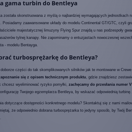
a gama turbin do Bentleya
ta została skonstruowana z myślą o najbardziej wymagających jednostkach n
i. Posiadamy zaawansowane układy do modelu Continental GT/GTC, czyli gran
aściciele majestatycznej limuzyny Flying Spur znajdą u nas podzespoły gwar
asażerów tylnej kanapy. Nie zapominamy o entuzjastach nowoczesnej wszechs
ta - modelu Bentayga.
brać turbosprężarkę do Bentleya?
 doborze części do tak skomplikowanych silników jak te montowane w Crewe 
zapoznanie się z opisem technicznym produktu
, gdzie znajdziesz zestawi
ak chcesz wyeliminować ryzyko pomyłki,
zachęcamy do przesłania numer VI
onfigurację Twojego egzemplarza Bentleya, by wskazać odpowiednią turbinę.
ia dotyczące dostępności konkretnego modelu? Skontaktuj się z nami mailowo 
iętaj, że odpowiednio dobrana turbosprężarka to jedyny sposób, by Twój Ben
.