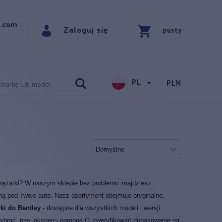
p.com
Zaloguj się
pusty
PL
PLN
prężarki? W naszym sklepie bez problemu znajdziesz,
ną pod Twoje auto. Nasz asortyment obejmuje oryginalne,
ki do Bentley
- dostępne dla wszystkich modeli i wersji
y wybrać, nasi eksperci pomogą Ci zweryfikować dopasowanie na