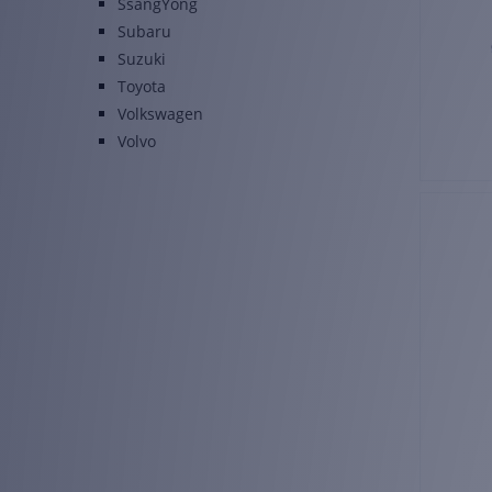
SsangYong
Subaru
Suzuki
Toyota
Volkswagen
Volvo