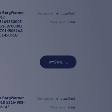
a BorgWarner
Dostępność:
duża ilość
012
53169880005
Wysyłka w:
3 dni
53169700003
07C145061AA
7C145061Q
WYŚWIETL
a BorgWarner
Dostępność:
duża ilość
18 5316-988-
061AE
Wysyłka w:
3 dni