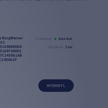
a BorgWarner
Dostępność:
duża ilość
011
53169880004
Wysyłka w:
3 dni
53169700002
07C145061AB
7C145061P
WYŚWIETL