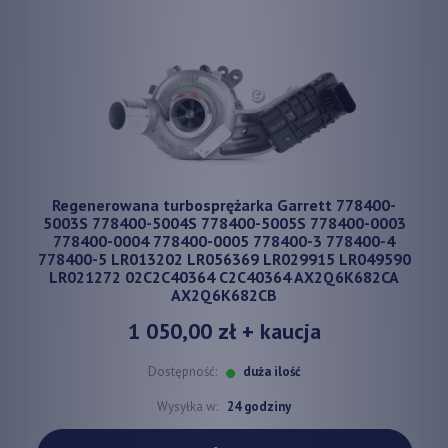
Regenerowana turbosprężarka Garrett 778400-
5003S 778400-5004S 778400-5005S 778400-0003
778400-0004 778400-0005 778400-3 778400-4
778400-5 LR013202 LR056369 LR029915 LR049590
LR021272 02C2C40364 C2C40364 AX2Q6K682CA
AX2Q6K682CB
1 050,00 zł
+ kaucja
Dostępność:
duża ilość
Wysyłka w:
24 godziny