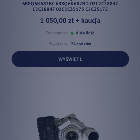
6R8Q6K682BC 6R8Q6K682BD 02C2C28847
C2C28847 02C2C35175 C2C35175
1 050,00 zł
+ kaucja
Dostępność:
duża ilość
Wysyłka w:
24 godziny
WYŚWIETL