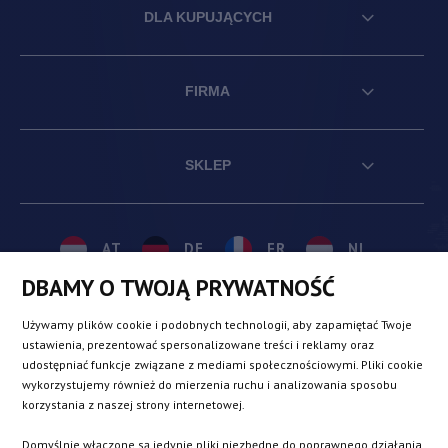
DLA KUPUJĄCYCH
FIRMA
SKLEP
AT
DE
FR
NL
DBAMY O TWOJĄ PRYWATNOŚĆ
BE
DK
IE
PL
Używamy plików cookie i podobnych technologii, aby zapamiętać Twoje
ustawienia, prezentować spersonalizowane treści i reklamy oraz
udostępniać funkcje związane z mediami społecznościowymi. Pliki cookie
CZ
ES
IT
SE
wykorzystujemy również do mierzenia ruchu i analizowania sposobu
korzystania z naszej strony internetowej.
Domyślnie włączone są jedynie pliki niezbędne do poprawnego działania