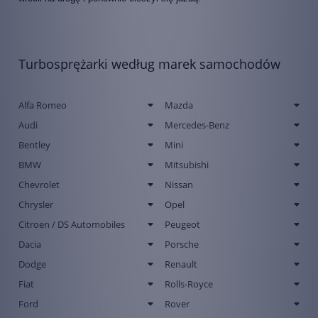
Turbosprężarki według marek samochodów
Alfa Romeo
Mazda
Audi
Mercedes-Benz
Bentley
Mini
BMW
Mitsubishi
Chevrolet
Nissan
Chrysler
Opel
Citroen / DS Automobiles
Peugeot
Dacia
Porsche
Dodge
Renault
Fiat
Rolls-Royce
Ford
Rover