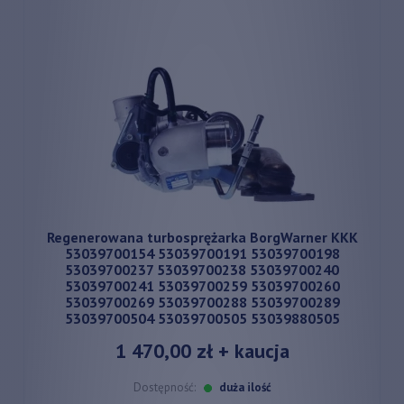
Regenerowana turbosprężarka BorgWarner KKK
53039700154 53039700191 53039700198
53039700237 53039700238 53039700240
53039700241 53039700259 53039700260
53039700269 53039700288 53039700289
53039700504 53039700505 53039880505
1 470,00 zł
+ kaucja
Dostępność:
duża ilość