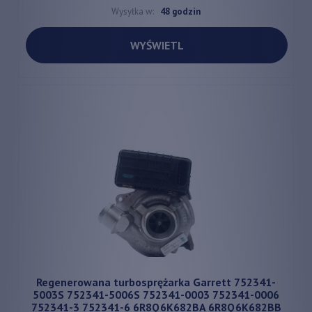
Wysyłka w:
48 godzin
WYŚWIETL
Regenerowana turbosprężarka Garrett 752341-
5003S 752341-5006S 752341-0003 752341-0006
752341-3 752341-6 6R8Q6K682BA 6R8Q6K682BB