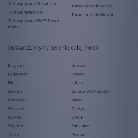
Turbosprężarki Mitsubishi
Turbosprężarki Holset
Turbosprężarki IHI
Turbosprężarki Hitachi
Turbosprężarki BMTS Bosch-
Mahle
Dostarczamy na terenie całej Polski
Białystok
Kraków
Bydgoszcz
Krosno
Ełk
Lublin
Gdańsk
Gorzów Wielkopolski
Warszawa
Mielec
Wrocław
Olsztyn
Gliwice
Opole
Szczecin
Pabianice
Toruń
Poznań