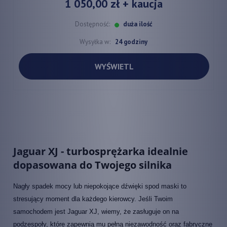
1 050,00 zł
+ kaucja
Dostępność:
duża ilość
Wysyłka w:
24 godziny
WYŚWIETL
Jaguar XJ - turbosprężarka idealnie
dopasowana do Twojego silnika
Nagły spadek mocy lub niepokojące dźwięki spod maski to
stresujący moment dla każdego kierowcy. Jeśli Twoim
samochodem jest Jaguar XJ, wiemy, że zasługuje on na
podzespoły, które zapewnią mu pełną niezawodność oraz fabryczne