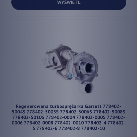
WYŚWIETL
Regenerowana turbosprężarka Garrett 778402-
5004S 778402-5005S 778402-5006S 778402-5008S
778402-5010S 778402-0004 778402-0005 778402-
0006 778402-0008 778402-0010 778402-4 778402-
5 778402-6 778402-8 778402-10