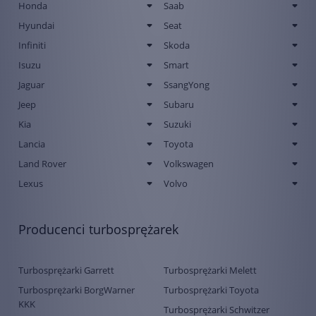
Honda
Saab
Hyundai
Seat
Infiniti
Skoda
Isuzu
Smart
Jaguar
SsangYong
Jeep
Subaru
Kia
Suzuki
Lancia
Toyota
Land Rover
Volkswagen
Lexus
Volvo
Producenci turbosprężarek
Turbosprężarki Garrett
Turbosprężarki Melett
Turbosprężarki BorgWarner
Turbosprężarki Toyota
KKK
Turbosprężarki Schwitzer