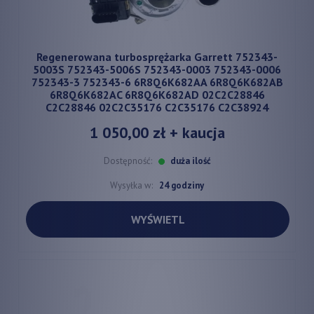
Regenerowana turbosprężarka Garrett 752343-
5003S 752343-5006S 752343-0003 752343-0006
752343-3 752343-6 6R8Q6K682AA 6R8Q6K682AB
6R8Q6K682AC 6R8Q6K682AD 02C2C28846
C2C28846 02C2C35176 C2C35176 C2C38924
1 050,00 zł
+ kaucja
Dostępność:
duża ilość
Wysyłka w:
24 godziny
WYŚWIETL