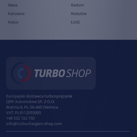
Iława
Radom
Katowice
Rzeszów
Kielce
Łódź
Europejski dostawca turbosprężarek
QRP Automotive SP. Z O.O.
Bratnia 8
,
PL
-
56-400
Oleśnica
VAT:
PL9112055005
+48 532 722 150
info@turbochargers-shop.com