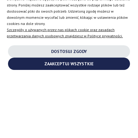
SK
strony. Poniżej możesz zaakceptować wszystkie rodzaje plików lub też
dostosować pliki do swoich potrzeb. Udzieloną zgodę możesz w
dowolnym momencie wycofać lub zmienić, klikając w ustawienia plików
EN
cookies na dole strony.
Szczegóły o używanych przez nas plikach cookie oraz zasadach
przetwarzania danych osobowych znajdziesz w Polityce prywatności.
INSTAGRAM
DOSTOSUJ ZGODY
FACEBOOK
ZAAKCEPTUJ WSZYSTKIE
YOUTUBE
2026 ©
TURBOCHARGES-SHOP.COM