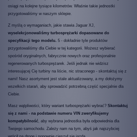
osiągi na kolejne tysiące kilometrów. Właśnie takie jednostki
przygotowaliśmy w naszym sklepie.
Z myślą o wymaganiach, jakie stawia Jaguar XJ,
wyselekcjonowaliśmy turbosprężarki dopasowane do
specyfikacji tego modelu.
5 - dokładnie tyle produktów
przygotowaliśmy dla Ciebie w tej kategorii. Możesz wybierać
spośród oryginalnych, fabrycznie nowych oraz profesjonalnie
regenerowanych turbosprężarek. Jeśli jednak nie widzisz
interesującej Cię turbiny na liście, nic straconego - skontaktuj się z
nami! Nasz asortyment jest stale aktualizowany, a my dołożymy
wszelkich starań, aby sprowadzić potrzebną część specjalnie dla
Ciebie.
Masz wątpliwości, który wariant turbosprężarki wybrać?
Skontaktuj
się z nami - na podstawie numeru VIN zweryfikujemy
kompatybilność
, aby wybrana jednostka była odpowiednia dla
Twojego samochodu. Zależy nam na tym, abyś jak najszybciej
wrócił na drogę i ponownie cieszył się jazdą.