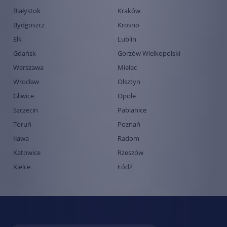
Białystok
Kraków
Bydgoszcz
Krosno
Ełk
Lublin
Gdańsk
Gorzów Wielkopolski
Warszawa
Mielec
Wrocław
Olsztyn
Gliwice
Opole
Szczecin
Pabianice
Toruń
Poznań
Iława
Radom
Katowice
Rzeszów
Kielce
Łódź