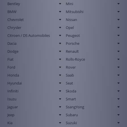
Bentley
Mini
BMW
Mitsubishi
Chevrolet
Nissan
Chrysler
Opel
Citroen / DS Automobiles
Peugeot
Dacia
Porsche
Dodge
Renault
Fiat
Rolls-Royce
Ford
Rover
Honda
Saab
Hyundai
Seat
Infiniti
Skoda
Isuzu
Smart
Jaguar
SsangYong
Jeep
Subaru
Kia
Suzuki