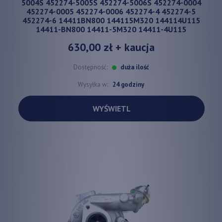
5004S 452274-5005S 452274-5006S 452274-0004
452274-0005 452274-0006 452274-4 452274-5
452274-6 14411BN800 144115M320 144114U115
14411-BN800 14411-5M320 14411-4U115
630,00 zł
+ kaucja
Dostępność:
duża ilość
Wysyłka w:
24 godziny
WYŚWIETL