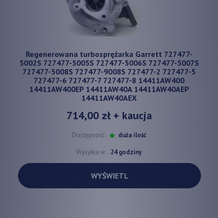
Regenerowana turbosprężarka Garrett 727477-
5002S 727477-5005S 727477-5006S 727477-5007S
727477-5008S 727477-9008S 727477-2 727477-5
727477-6 727477-7 727477-8 14411AW400
14411AW400EP 14411AW40A 14411AW40AEP
14411AW40AEX
714,00 zł
+ kaucja
Dostępność:
duża ilość
Wysyłka w:
24 godziny
WYŚWIETL