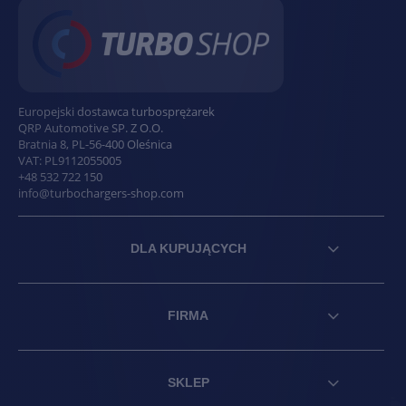
Europejski dostawca turbosprężarek
QRP Automotive SP. Z O.O.
Bratnia 8
,
PL
-
56-400
Oleśnica
VAT:
PL9112055005
+48 532 722 150
info@turbochargers-shop.com
DLA KUPUJĄCYCH
FIRMA
SKLEP