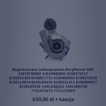
Regenerowana turbosprężarka BorgWarner KKK
54359700002 54359880002 8200578317
8200351439 8200022735 8200409030 8200578338
8200119854 8200189536 8200351471 8200409037
8200189538 1441100QAG 14411BN700
7701473673 7711135039
630,00 zł
+ kaucja