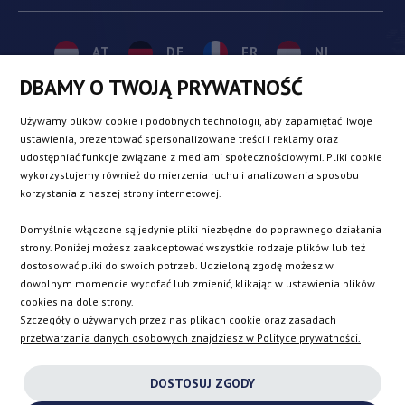
AT
DE
FR
NL
DBAMY O TWOJĄ PRYWATNOŚĆ
BE
DK
IE
PL
Używamy plików cookie i podobnych technologii, aby zapamiętać Twoje
ustawienia, prezentować spersonalizowane treści i reklamy oraz
udostępniać funkcje związane z mediami społecznościowymi. Pliki cookie
CZ
ES
IT
SE
wykorzystujemy również do mierzenia ruchu i analizowania sposobu
korzystania z naszej strony internetowej.
Domyślnie włączone są jedynie pliki niezbędne do poprawnego działania
SK
strony. Poniżej możesz zaakceptować wszystkie rodzaje plików lub też
dostosować pliki do swoich potrzeb. Udzieloną zgodę możesz w
dowolnym momencie wycofać lub zmienić, klikając w ustawienia plików
EN
cookies na dole strony.
Szczegóły o używanych przez nas plikach cookie oraz zasadach
przetwarzania danych osobowych znajdziesz w Polityce prywatności.
INSTAGRAM
DOSTOSUJ ZGODY