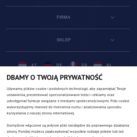
FIRMA
SKLEP
AT
DE
FR
NL
DBAMY O TWOJĄ PRYWATNOŚĆ
BE
DK
IE
PL
Używamy plików cookie i podobnych technologii, aby zapamiętać Twoje
ustawienia, prezentować spersonalizowane treści i reklamy oraz
udostępniać funkcje związane z mediami społecznościowymi. Pliki cookie
CZ
ES
IT
SE
wykorzystujemy również do mierzenia ruchu i analizowania sposobu
korzystania z naszej strony internetowej.
Domyślnie włączone są jedynie pliki niezbędne do poprawnego działania
SK
strony. Poniżej możesz zaakceptować wszystkie rodzaje plików lub też