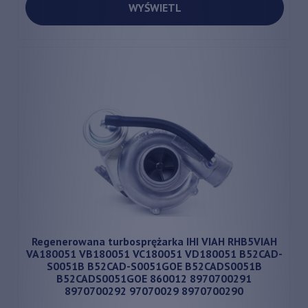
WYŚWIETL
Regenerowana turbosprężarka IHI VIAH RHB5VIAH
VA180051 VB180051 VC180051 VD180051 B52CAD-
S0051B B52CAD-S0051GOE B52CADS0051B
B52CADS0051GOE 860012 8970700291
8970700292 97070029 8970700290