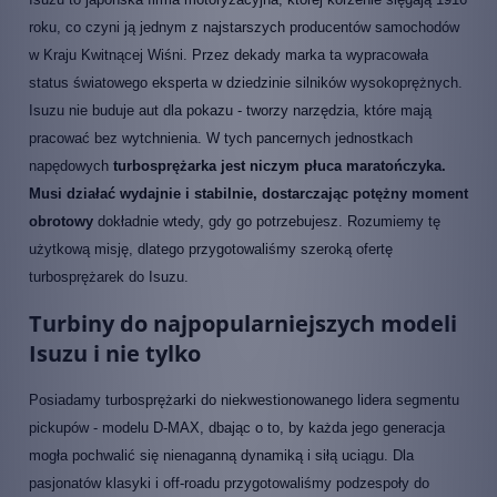
roku, co czyni ją jednym z najstarszych producentów samochodów
w Kraju Kwitnącej Wiśni. Przez dekady marka ta wypracowała
status światowego eksperta w dziedzinie silników wysokoprężnych.
Isuzu nie buduje aut dla pokazu - tworzy narzędzia, które mają
pracować bez wytchnienia. W tych pancernych jednostkach
napędowych
turbosprężarka jest niczym płuca maratończyka.
Musi działać wydajnie i stabilnie, dostarczając potężny moment
obrotowy
dokładnie wtedy, gdy go potrzebujesz. Rozumiemy tę
użytkową misję, dlatego przygotowaliśmy szeroką ofertę
turbosprężarek do Isuzu.
Turbiny do najpopularniejszych modeli
Isuzu i nie tylko
Posiadamy turbosprężarki do niekwestionowanego lidera segmentu
pickupów - modelu D-MAX, dbając o to, by każda jego generacja
mogła pochwalić się nienaganną dynamiką i siłą uciągu. Dla
pasjonatów klasyki i off-roadu przygotowaliśmy podzespoły do