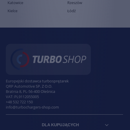
Katowice
Rzeszów
Kielce
Łódź
Europejski dostawca turbosprężarek
QRP Automotive SP. Z O.O.
Bratnia 8
,
PL
-
56-400
Oleśnica
VAT:
PL9112055005
+48 532 722 150
info@turbochargers-shop.com
DLA KUPUJĄCYCH