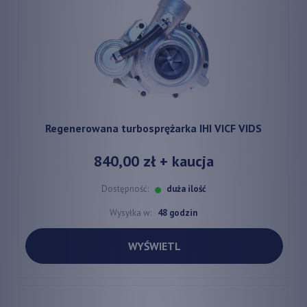
Regenerowana turbosprężarka IHI VICF VIDS
840,00 zł
+ kaucja
Dostępność:
duża ilość
Wysyłka w:
48 godzin
WYŚWIETL