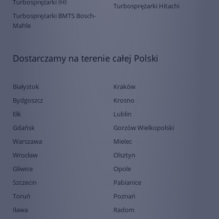
Turbosprężarki IHI
Turbosprężarki Hitachi
Turbosprężarki BMTS Bosch-
Mahle
Dostarczamy na terenie całej Polski
Białystok
Kraków
Bydgoszcz
Krosno
Ełk
Lublin
Gdańsk
Gorzów Wielkopolski
Warszawa
Mielec
Wrocław
Olsztyn
Gliwice
Opole
Szczecin
Pabianice
Toruń
Poznań
Iława
Radom