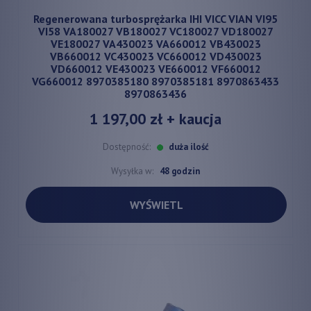
Regenerowana turbosprężarka IHI VICC VIAN VI95
VI58 VA180027 VB180027 VC180027 VD180027
VE180027 VA430023 VA660012 VB430023
VB660012 VC430023 VC660012 VD430023
VD660012 VE430023 VE660012 VF660012
VG660012 8970385180 8970385181 8970863433
8970863436
1 197,00 zł
+ kaucja
Dostępność:
duża ilość
Wysyłka w:
48 godzin
WYŚWIETL