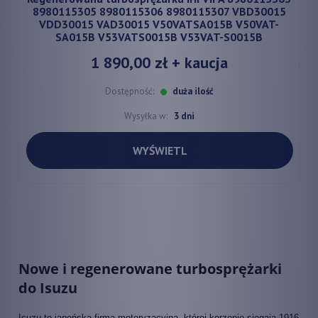
8980115305 8980115306 8980115307 VBD30015
VDD30015 VAD30015 V50VATSA015B V50VAT-
SA015B V53VATS0015B V53VAT-S0015B
1 890,00 zł
+ kaucja
Dostępność:
duża ilość
Wysyłka w:
3 dni
WYŚWIETL
Nowe i regenerowane turbosprężarki
do Isuzu
Isuzu to japońska firma motoryzacyjna, której korzenie sięgają 1916