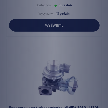
Dostępność:
duża ilość
Wysyłka w:
48 godzin
WYŚWIETL
Regenerowana turbosprężarka IHI VIFA 8980115303