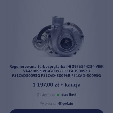
Regenerowana turbosprężarka IHI 8973544234 VIEK
VA430093 VB430093 F51CADS0093B
F51CADS0093G F51CAD-S0093B F51CAD-S0093G
1 197,00 zł
+ kaucja
Dostępność:
duża ilość
Wysyłka w:
48 godzin