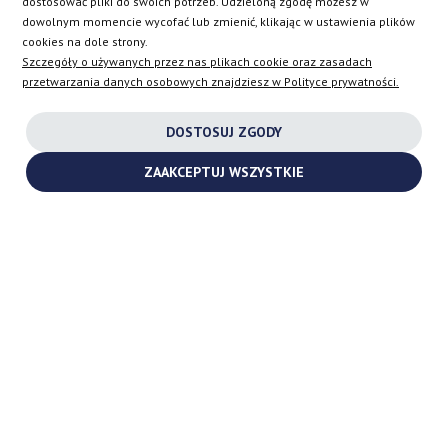
dostosować pliki do swoich potrzeb. Udzieloną zgodę możesz w
dowolnym momencie wycofać lub zmienić, klikając w ustawienia plików
EN
cookies na dole strony.
Szczegóły o używanych przez nas plikach cookie oraz zasadach
przetwarzania danych osobowych znajdziesz w Polityce prywatności.
INSTAGRAM
DOSTOSUJ ZGODY
FACEBOOK
ZAAKCEPTUJ WSZYSTKIE
YOUTUBE
2026 ©
TURBOCHARGES-SHOP.COM