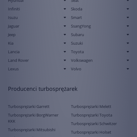
Hyundai
Seat
Infiniti
Skoda
Isuzu
Smart
Jaguar
SsangYong
Jeep
Subaru
Kia
Suzuki
Lancia
Toyota
Land Rover
Volkswagen
Lexus
Volvo
Producenci turbosprężarek
Turbosprężarki Garrett
Turbosprężarki Melett
Turbosprężarki BorgWarner
Turbosprężarki Toyota
KKK
Turbosprężarki Schwitzer
Turbosprężarki Mitsubishi
Turbosprężarki Holset