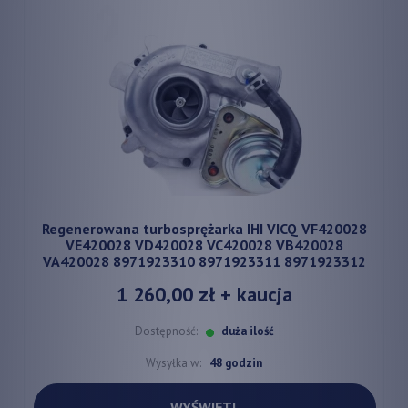
Regenerowana turbosprężarka IHI VICQ VF420028
VE420028 VD420028 VC420028 VB420028
VA420028 8971923310 8971923311 8971923312
1 260,00 zł
+ kaucja
Dostępność:
duża ilość
Wysyłka w:
48 godzin
WYŚWIETL