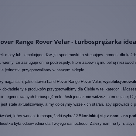
over Range Rover Velar - turbosprężarka ide
ek mocy lub niepokojące dźwięki spod maski to stresujący moment dla każ
, wiemy, że zasługuje on na podzespoły, które zapewnią mu pełną niezawodno
kie jednostki przygotowaliśmy w naszym sklepie.
wymaganiach, jakie stawia Land Rover Range Rover Velar,
wyselekcjonowali
- dokładnie tyle produktów przygotowaliśmy dla Ciebie w tej kategorii. Może
nie regenerowanych turbosprężarek. Jeśli jednak nie widzisz interesującej Cię 
jest stale aktualizowany, a my dołożymy wszelkich starań, aby sprowadzić p
wości, który wariant turbosprężarki wybrać?
Skontaktuj się z nami - na p
dnostka była odpowiednia dla Twojego samochodu. Zależy nam na tym, abyś jak