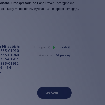
rowane turbosprężarki do Land Rover
- dostępne dla
wości, który model turbiny wybrać, nasi eksperci pomogą Ci
 Mitsubishi
Dostępność:
duża ilość
9335-01920
9335-01940
Wysyłka w:
24 godziny
9335-01951
9335-01962
094424
2
WYŚWIETL