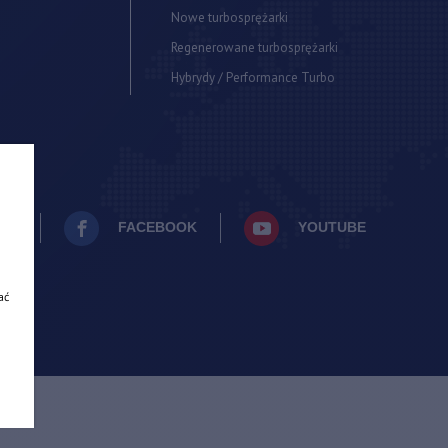
Nowe turbosprężarki
Regenerowane turbosprężarki
Hybrydy / Performance Turbo
AM
FACEBOOK
YOUTUBE
ać