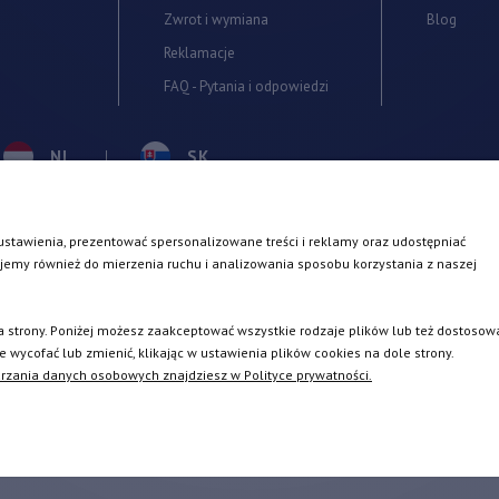
Zwrot i wymiana
Blog
Reklamacje
FAQ - Pytania i odpowiedzi
NL
SK
PL
EN
stawienia, prezentować spersonalizowane treści i reklamy oraz udostępniać
INSTAGR
jemy również do mierzenia ruchu i analizowania sposobu korzystania z naszej
SE
 strony. Poniżej możesz zaakceptować wszystkie rodzaje plików lub też dostosow
ycofać lub zmienić, klikając w ustawienia plików cookies na dole strony.
rzania danych osobowych znajdziesz w Polityce prywatności.
2026 ©
TURBOCHARGES-SHOP.COM