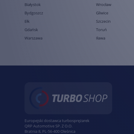
Białystok
Wrocław
Bydgoszcz
Gliwice
Ełk
Szczecin
Gdańsk
Toruń
Warszawa
Iława
Europejski dostawca turbosprężarek
QRP Automotive SP. Z O.O.
Bratnia 8
,
PL
-
56-400
Oleśnica