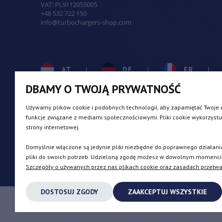
VAT:
PL9112055005
+48 532 722 150
info@turbochargers-shop.com
AT
DE
FR
DBAMY O TWOJĄ PRYWATNOŚĆ
BE
DK
IE
Używamy plików cookie i podobnych technologii, aby zapamiętać Twoje u
funkcje związane z mediami społecznościowymi. Pliki cookie wykorzystu
strony internetowej.
CZ
ES
IT
Domyślnie włączone są jedynie pliki niezbędne do poprawnego działania
pliki do swoich potrzeb. Udzieloną zgodę możesz w dowolnym momencie w
Szczegóły o używanych przez nas plikach cookie oraz zasadach przetwa
DOSTOSUJ ZGODY
ZAAKCEPTUJ WSZYSTKIE