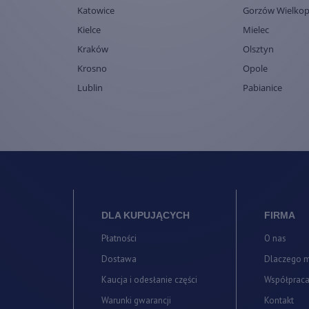
Katowice
Gorzów Wielkop
Kielce
Mielec
Kraków
Olsztyn
Krosno
Opole
Lublin
Pabianice
DLA KUPUJĄCYCH
FIRMA
Płatności
O nas
Dostawa
Dlaczego 
Kaucja i odesłanie części
Współprac
Warunki gwarancji
Kontakt