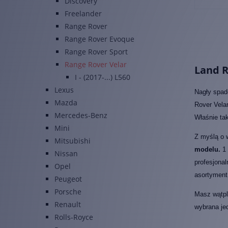
Discovery
Freelander
Range Rover
Range Rover Evoque
Range Rover Sport
Range Rover Velar
Land R
I - (2017-...) L560
Lexus
Nagły spad
Mazda
Rover Velar
Mercedes-Benz
Właśnie ta
Mini
Z myślą o 
Mitsubishi
modelu.
1 
Nissan
profesjonal
Opel
asortyment 
Peugeot
Porsche
Masz wątpli
Renault
wybrana je
Rolls-Royce