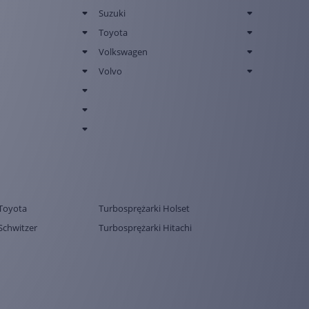
Suzuki
Toyota
Volkswagen
Volvo
Toyota
Turbosprężarki Holset
Schwitzer
Turbosprężarki Hitachi