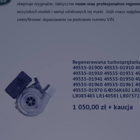
obejmuje oryginalne, fabrycznie
nowe oraz profesjonalnie regene
wszystkich modeli i wersji silnikowych tej marki. Jeśli masz wątpli
zweryfikować dopasowanie na podstawie numeru VIN.
Regenerowana turbosprężarka
49335-01900 49335-01910 4
49335-01930 49335-01931 4
49335-01941 49335-01950 4
49335-01960 49335-01961 4
49335-01970 G4D36K682 LR
LR083483 LR140581 LR07372
1 050,00 zł
+ kaucja