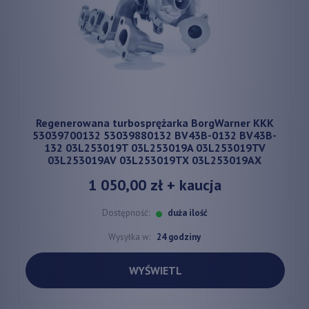
Regenerowana turbosprężarka BorgWarner KKK
53039700132 53039880132 BV43B-0132 BV43B-
132 03L253019T 03L253019A 03L253019TV
03L253019AV 03L253019TX 03L253019AX
1 050,00 zł
+ kaucja
Dostępność:
duża ilość
Wysyłka w:
24 godziny
WYŚWIETL