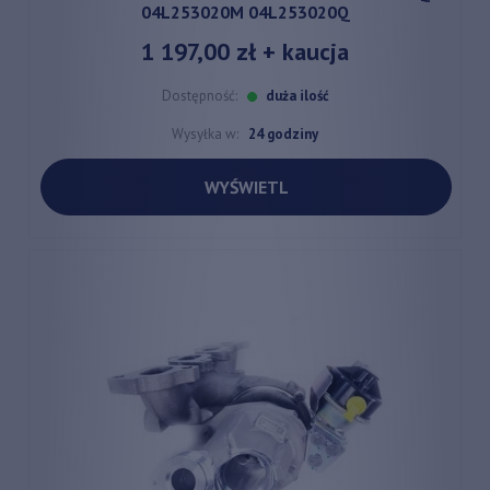
04L253020M 04L253020Q
1 197,00 zł
+ kaucja
Dostępność:
duża ilość
Wysyłka w:
24 godziny
WYŚWIETL