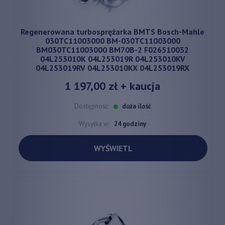
Regenerowana turbosprężarka BMTS Bosch-Mahle
030TC11003000 BM-030TC11003000
BM030TC11003000 BM70B-2 F026510032
04L253010K 04L253019R 04L253010KV
04L253019RV 04L253010KX 04L253019RX
1 197,00 zł
+ kaucja
Dostępność:
duża ilość
Wysyłka w:
24 godziny
WYŚWIETL