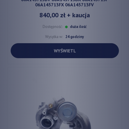
06A145713FX 06A145713FV
840,00 zł
+ kaucja
Dostępność:
duża ilość
Wysyłka w:
24 godziny
WYŚWIETL