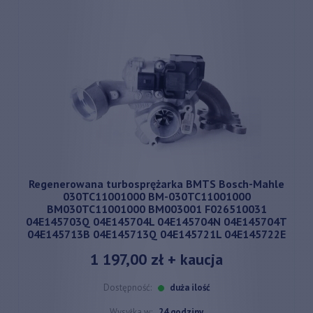
Regenerowana turbosprężarka BMTS Bosch-Mahle
030TC11001000 BM-030TC11001000
BM030TC11001000 BM003001 F026510031
04E145703Q 04E145704L 04E145704N 04E145704T
04E145713B 04E145713Q 04E145721L 04E145722E
1 197,00 zł
+ kaucja
Dostępność:
duża ilość
Wysyłka w:
24 godziny