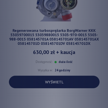
Regenerowana turbosprężarka BorgWarner KKK
53039700015 53039880015 5303-970-0015 5303-
988-0015 038145701A 038145701AV 038145701AX
038145701D 038145701DV 038145701DX
630,00 zł
+ kaucja
Dostępność:
duża ilość
Wysyłka w:
24 godziny
WYŚWIETL