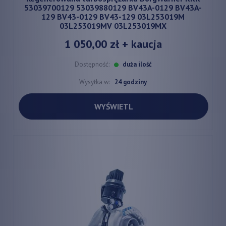
53039700129 53039880129 BV43A-0129 BV43A-
129 BV43-0129 BV43-129 03L253019M
03L253019MV 03L253019MX
1 050,00 zł
+ kaucja
Dostępność:
duża ilość
Wysyłka w:
24 godziny
WYŚWIETL