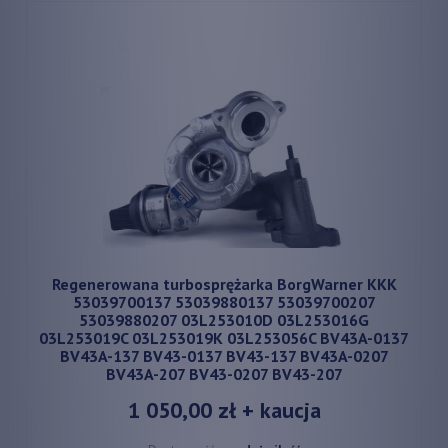
Regenerowana turbosprężarka BorgWarner KKK
53039700137 53039880137 53039700207
53039880207 03L253010D 03L253016G
03L253019C 03L253019K 03L253056C BV43A-0137
BV43A-137 BV43-0137 BV43-137 BV43A-0207
BV43A-207 BV43-0207 BV43-207
1 050,00 zł
+ kaucja