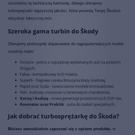
rozumiemy tę techniczną harmonię, dlatego oferujemy
turbosprężarki najwyższej jakości, które pozwolą Twojej Škodzie
odzyskać fabryczną moc.
Szeroka gama turbin do Škody
Oferujemy podzespoły dopasowane do najpopularniejszych modeli
czeskiej marki:
Octavia - jedno z najczęściej wybieranych aut na polskich
drogach,
Fabia - kompaktowy król miasta,
Superb - flagowa czeska limuzyna klasy średniej,
Rapid oraz Scala - nowoczesne modele kompaktowe,
Yeti - kultowy crossover o terenowym charakterze,
Karoq i Kodiaq
- nowa generacja przestronnych SUV-ów,
Roomster oraz Praktik
- auta do zadań specjalnych.
Jak dobrać turbosprężarkę do Škoda?
Możesz samodzielnie zapoznać się z opisem produktu
, w