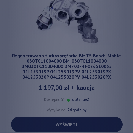
Regenerowana turbosprężarka BMTS Bosch-Mahle
030TC11004000 BM-030TC11004000
BM030TC11004000 BM70B-4 F026510035
04L253019P 04L253019PV 04L253019PX
04L253020P 04L253020PV 04L253020PX
1 197,00 zł
+ kaucja
Dostępność:
duża ilość
Wysyłka w:
24 godziny
WYŚWIETL