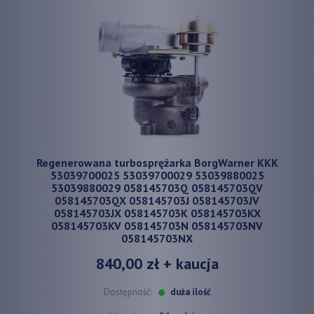
Regenerowana turbosprężarka BorgWarner KKK
53039700025 53039700029 53039880025
53039880029 058145703Q 058145703QV
058145703QX 058145703J 058145703JV
058145703JX 058145703K 058145703KX
058145703KV 058145703N 058145703NV
058145703NX
840,00 zł
+ kaucja
Dostępność:
duża ilość