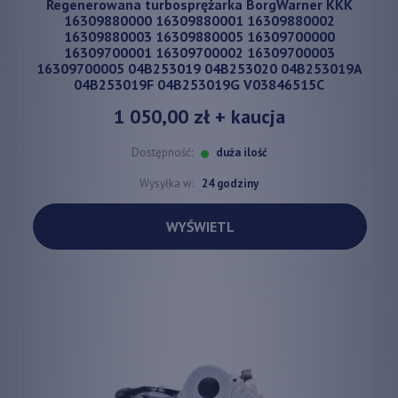
Regenerowana turbosprężarka BorgWarner KKK
16309880000 16309880001 16309880002
16309880003 16309880005 16309700000
16309700001 16309700002 16309700003
16309700005 04B253019 04B253020 04B253019A
04B253019F 04B253019G V03846515C
1 050,00 zł
+ kaucja
Dostępność:
duża ilość
Wysyłka w:
24 godziny
WYŚWIETL