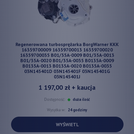
Regenerowana turbosprężarka BorgWarner KKK
16359700009 16359700013 16359700020
16359700035 B01/35A-0009 B01/35A-0013
B01/35A-0020 B01/35A-0035 B0135A-0009
B0135A-0013 B0135A-0020 B0135A-0035
03N145401D 03N145401F 03N145401G
03N145401J
1 197,00 zł
+ kaucja
Dostępność:
duża ilość
Wysyłka w:
24 godziny
WYŚWIETL