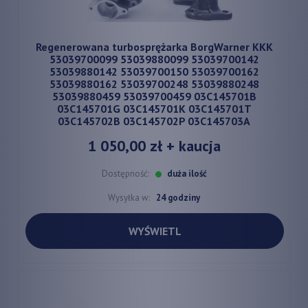
Regenerowana turbosprężarka BorgWarner KKK
53039700099 53039880099 53039700142
53039880142 53039700150 53039700162
53039880162 53039700248 53039880248
53039880459 53039700459 03C145701B
03C145701G 03C145701K 03C145701T
03C145702B 03C145702P 03C145703A
1 050,00 zł
+ kaucja
Dostępność:
duża ilość
Wysyłka w:
24 godziny
WYŚWIETL