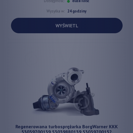
Dostępność:
duża ilość
Wysyłka w:
24 godziny
WYŚWIETL
Regenerowana turbosprężarka BorgWarner KKK
53039700139 53039880139 53039700152