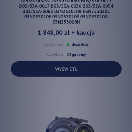
18539700054 18539700065 B03/53A-0015
B03/53A-0017 B03/53A-0036 B03/53A-0054
B03/53A-0065 03N253020B 03N253020C
03N253020E 03N253020F 03N253020G
03N253020H
1 848,00 zł
+ kaucja
Dostępność:
duża ilość
Wysyłka w:
24 godziny
WYŚWIETL