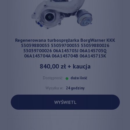
Regenerowana turbosprężarka BorgWarner KKK
53039880035 53039700035 53039880026
53039700026 06A145703J 06A145703Q
06A145704A 06A145704B 06A145713K
840,00 zł
+ kaucja
Dostępność:
duża ilość
Wysyłka w:
24 godziny
WYŚWIETL