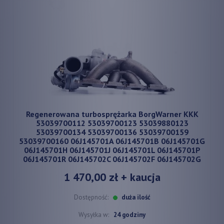
Regenerowana turbosprężarka BorgWarner KKK
53039700112 53039700123 53039880123
53039700134 53039700136 53039700159
53039700160 06J145701A 06J145701B 06J145701G
06J145701H 06J145701J 06J145701L 06J145701P
06J145701R 06J145702C 06J145702F 06J145702G
1 470,00 zł
+ kaucja
Dostępność:
duża ilość
Wysyłka w:
24 godziny