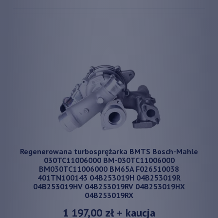
Regenerowana turbosprężarka BMTS Bosch-Mahle
030TC11006000 BM-030TC11006000
BM030TC11006000 BM65A F026510038
401TN100143 04B253019H 04B253019R
04B253019HV 04B253019RV 04B253019HX
04B253019RX
1 197,00 zł
+ kaucja