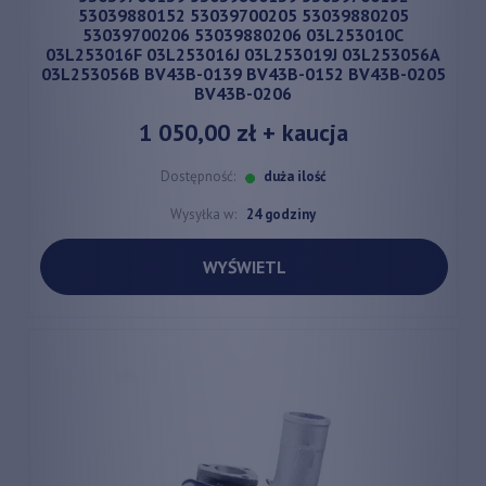
53039880152 53039700205 53039880205
53039700206 53039880206 03L253010C
03L253016F 03L253016J 03L253019J 03L253056A
03L253056B BV43B-0139 BV43B-0152 BV43B-0205
BV43B-0206
1 050,00 zł
+ kaucja
Dostępność:
duża ilość
Wysyłka w:
24 godziny
WYŚWIETL