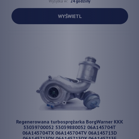
Wysyłka w:
24 godziny
WYŚWIETL
Regenerowana turbosprężarka BorgWarner KKK
53039700052 53039880052 06A145704T
06A145704TX 06A145704TV 06A145713D
06A145713DV 06A145713DX 06A145713F