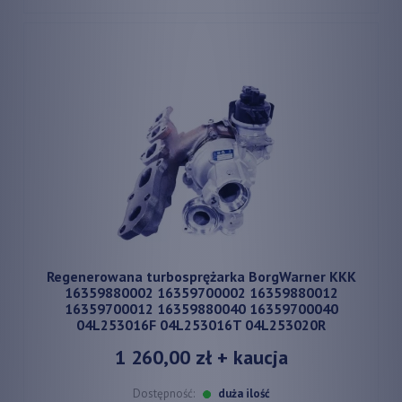
Regenerowana turbosprężarka BorgWarner KKK
16359880002 16359700002 16359880012
16359700012 16359880040 16359700040
04L253016F 04L253016T 04L253020R
1 260,00 zł
+ kaucja
Dostępność:
duża ilość