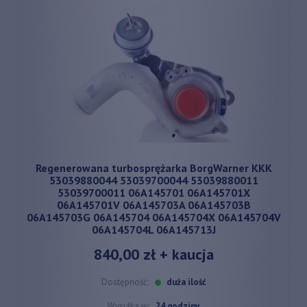
Regenerowana turbosprężarka BorgWarner KKK
53039880044 53039700044 53039880011
53039700011 06A145701 06A145701X
06A145701V 06A145703A 06A145703B
06A145703G 06A145704 06A145704X 06A145704V
06A145704L 06A145713J
840,00 zł
+ kaucja
Dostępność:
duża ilość
Wysyłka w:
24 godziny