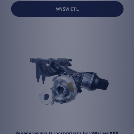
WYŚWIETL
Regenerowana turbosprężarka BorgWarner KKK