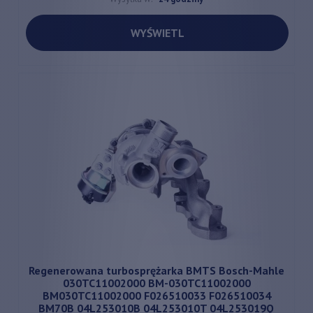
WYŚWIETL
Regenerowana turbosprężarka BMTS Bosch-Mahle
030TC11002000 BM-030TC11002000
BM030TC11002000 F026510033 F026510034
BM70B 04L253010B 04L253010T 04L253019Q