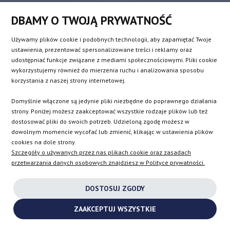
Audi
Mercedes-Benz
DBAMY O TWOJĄ PRYWATNOŚĆ
Bentley
Mini
Używamy plików cookie i podobnych technologii, aby zapamiętać Twoje
BMW
Mitsubishi
ustawienia, prezentować spersonalizowane treści i reklamy oraz
Chevrolet
Nissan
udostępniać funkcje związane z mediami społecznościowymi. Pliki cookie
Chrysler
Opel
wykorzystujemy również do mierzenia ruchu i analizowania sposobu
korzystania z naszej strony internetowej.
Citroen / DS Automobiles
Peugeot
Dacia
Porsche
Domyślnie włączone są jedynie pliki niezbędne do poprawnego działania
strony. Poniżej możesz zaakceptować wszystkie rodzaje plików lub też
Dodge
Renault
dostosować pliki do swoich potrzeb. Udzieloną zgodę możesz w
Fiat
Rolls-Royce
dowolnym momencie wycofać lub zmienić, klikając w ustawienia plików
Ford
Rover
cookies na dole strony.
Szczegóły o używanych przez nas plikach cookie oraz zasadach
Honda
Saab
przetwarzania danych osobowych znajdziesz w Polityce prywatności.
Hyundai
Seat
Infiniti
Skoda
DOSTOSUJ ZGODY
Isuzu
Smart
ZAAKCEPTUJ WSZYSTKIE
Jaguar
SsangYong
Jeep
Subaru