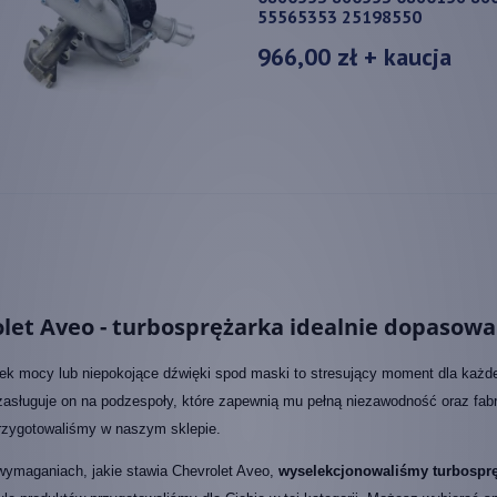
55565353 25198550
966,00 zł
+ kaucja
let Aveo - turbosprężarka idealnie dopasowa
ek mocy lub niepokojące dźwięki spod maski to stresujący moment dla każd
zasługuje on na podzespoły, które zapewnią mu pełną niezawodność oraz fabry
przygotowaliśmy w naszym sklepie.
wymaganiach, jakie stawia Chevrolet Aveo,
wyselekcjonowaliśmy turbosprę