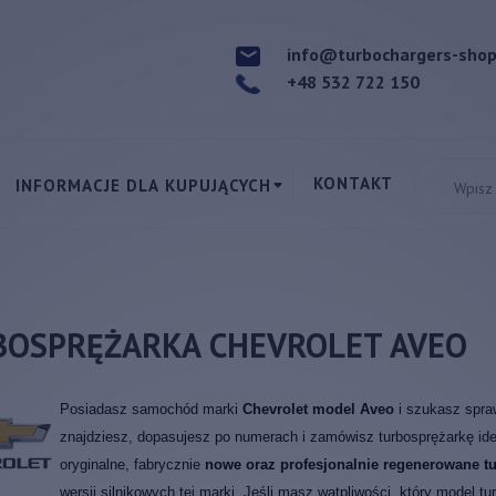
info@turbochargers-sho
+48 532 722 150
KONTAKT
INFORMACJE DLA KUPUJĄCYCH
BOSPRĘŻARKA CHEVROLET AVEO
Posiadasz samochód marki
Chevrolet model Aveo
i szukasz spra
znajdziesz, dopasujesz po numerach i zamówisz turbosprężarkę ide
oryginalne, fabrycznie
nowe oraz profesjonalnie regenerowane tu
wersji silnikowych tej marki. Jeśli masz wątpliwości, który model 