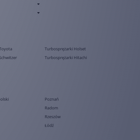
Toyota
Turbosprężarki Holset
Schwitzer
Turbosprężarki Hitachi
olski
Poznań
Radom
Rzeszów
Łódź