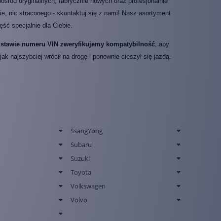
pośród oryginalnych, fabrycznie nowych oraz profesjonalnie
cie, nic straconego - skontaktuj się z nami! Nasz asortyment
ść specjalnie dla Ciebie.
odstawie numeru VIN zweryfikujemy kompatybilność
, aby
 najszybciej wrócił na drogę i ponownie cieszył się jazdą.
SsangYong
Subaru
Suzuki
Toyota
Volkswagen
Volvo