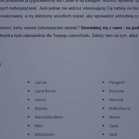
yle produktów przygotowaliśmy dla Ciebie w tej kategorii. Możesz wybierać s
ych turbosprężarek. Jeśli jednak nie widzisz interesującej Cię turbiny na liś
aktualizowany, a my dołożymy wszelkich starań, aby sprowadzić potrzebną czę
wości, który wariant turbosprężarki wybrać?
Skontaktuj się z nami - na p
dnostka była odpowiednia dla Twojego samochodu. Zależy nam na tym, abyś jak
w
Lancia
Peugeot
Land Rover
Porsche
Lexus
Renault
Mazda
Rolls-Royce
Mercedes-Benz
Rover
Mini
Saab
Mitsubishi
Seat