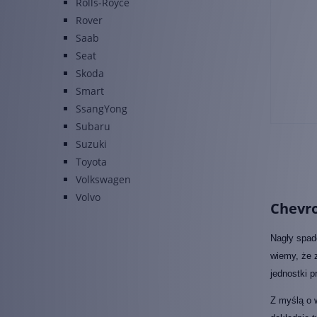
Rolls-Royce
Rover
Saab
Seat
Skoda
Smart
SsangYong
Subaru
Suzuki
Toyota
Volkswagen
Volvo
Chevro
Nagły spad
wiemy, że 
jednostki 
Z myślą o 