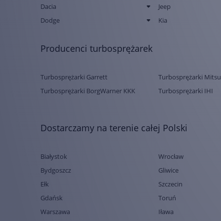
Dacia
Jeep
Dodge
Kia
Producenci turbosprężarek
Turbosprężarki Garrett
Turbosprężarki Mitsu
Turbosprężarki BorgWarner KKK
Turbosprężarki IHI
Dostarczamy na terenie całej Polski
Białystok
Wrocław
Bydgoszcz
Gliwice
Ełk
Szczecin
Gdańsk
Toruń
Warszawa
Iława