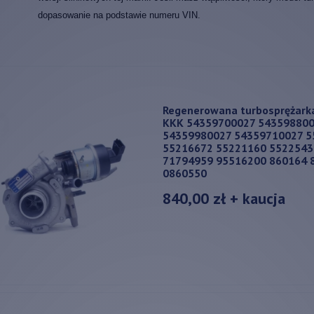
dopasowanie na podstawie numeru VIN.
Regenerowana turbosprężark
KKK 54359700027 54359880
54359980027 54359710027 5
55216672 55221160 5522543
71794959 95516200 860164 
0860550
840,00 zł
+ kaucja