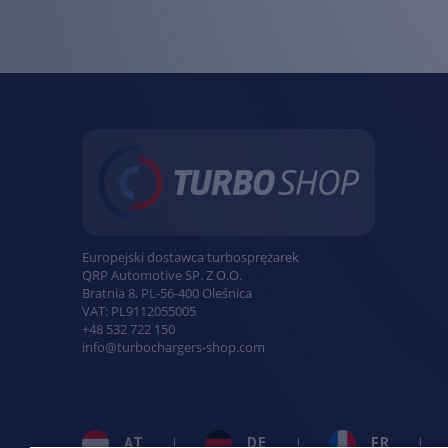
Europejski dostawca turbosprężarek
QRP Automotive SP. Z O.O.
Bratnia 8
,
PL
-
56-400
Oleśnica
VAT:
PL9112055005
+48 532 722 150
info@turbochargers-shop.com
AT
DE
FR