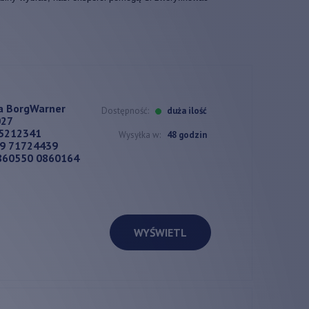
a BorgWarner
Dostępność:
duża ilość
027
5212341
Wysyłka w:
48 godzin
9 71724439
860550 0860164
WYŚWIETL