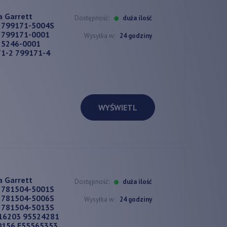
a Garrett
Dostępność:
duża ilość
 799171-5004S
 799171-0001
Wysyłka w:
24 godziny
25246-0001
1-2 799171-4
WYŚWIETL
a Garrett
Dostępność:
duża ilość
 781504-5001S
 781504-5006S
Wysyłka w:
24 godziny
 781504-5013S
16203 95524281
0156 E55565353