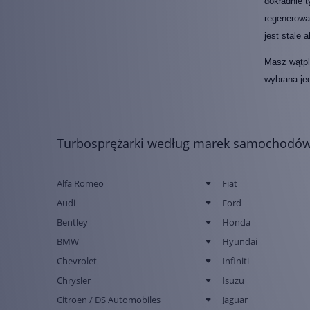
dokładnie t
regenerowan
jest stale 
Masz wątpli
wybrana je
Turbosprężarki według marek samochodó
Alfa Romeo
Fiat
Audi
Ford
Bentley
Honda
BMW
Hyundai
Chevrolet
Infiniti
Chrysler
Isuzu
Citroen / DS Automobiles
Jaguar