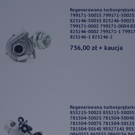
Regenerowana turbosprężark
799171-5001S 799171-5002S
825246-5001S 825246-5002S
799171-0002 799171-0004 8
825246-0002 799171-1 79917
825246-1 825246-2
756,00 zł
+ kaucja
Regenerowana turbosprężark
853215-5002S 853215-5003S
781504-5002S 781504-5004S
781504-5007S 781504-5011S
781504-5014S 95527141 955
0860553 860553 0860156 86