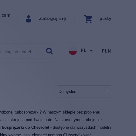
p.com
Zaloguj się
pusty
PL
PLN
wdzonej turbosprężarki? W naszym sklepie bez problemu
alnie skrojoną pod Twoje auto. Nasz asortyment obejmuje
rbosprężarki do Chevrolet
- dostępne dla wszystkich modeli i
turbiny wybrać, nasi eksperci pomogą Ci zweryfikować