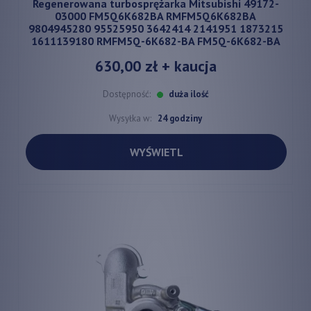
Regenerowana turbosprężarka Mitsubishi 49172-
03000 FM5Q6K682BA RMFM5Q6K682BA
9804945280 95525950 3642414 2141951 1873215
1611139180 RMFM5Q-6K682-BA FM5Q-6K682-BA
630,00 zł
+ kaucja
Dostępność:
duża ilość
Wysyłka w:
24 godziny
WYŚWIETL