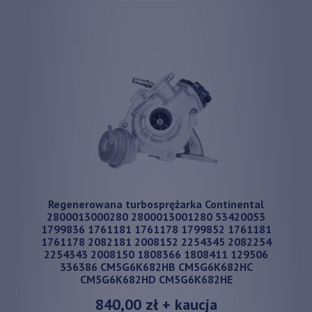
Regenerowana turbosprężarka Continental
2800013000280 2800013001280 53420053
1799836 1761181 1761178 1799852 1761181
1761178 2082181 2008152 2254345 2082254
2254343 2008150 1808366 1808411 129506
336386 CM5G6K682HB CM5G6K682HC
CM5G6K682HD CM5G6K682HE
840,00 zł
+ kaucja