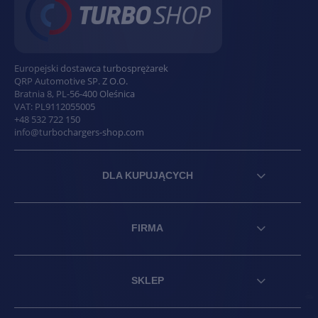
Europejski dostawca turbosprężarek
QRP Automotive SP. Z O.O.
Bratnia 8
,
PL
-
56-400
Oleśnica
VAT:
PL9112055005
+48 532 722 150
info@turbochargers-shop.com
DLA KUPUJĄCYCH
FIRMA
SKLEP