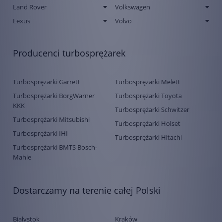
Land Rover
Volkswagen
Lexus
Volvo
Producenci turbosprężarek
Turbosprężarki Garrett
Turbosprężarki Melett
Turbosprężarki BorgWarner
Turbosprężarki Toyota
KKK
Turbosprężarki Schwitzer
Turbosprężarki Mitsubishi
Turbosprężarki Holset
Turbosprężarki IHI
Turbosprężarki Hitachi
Turbosprężarki BMTS Bosch-
Mahle
Dostarczamy na terenie całej Polski
Białystok
Kraków