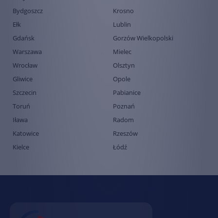
Bydgoszcz
Krosno
Ełk
Lublin
Gdańsk
Gorzów Wielkopolski
Warszawa
Mielec
Wrocław
Olsztyn
Gliwice
Opole
Szczecin
Pabianice
Toruń
Poznań
Iława
Radom
Katowice
Rzeszów
Kielce
Łódź