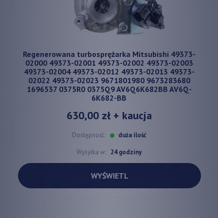
Regenerowana turbosprężarka Mitsubishi 49373-
02000 49373-02001 49373-02002 49373-02003
49373-02004 49373-02012 49373-02013 49373-
02022 49373-02023 9671801980 9673283680
1696537 0375R0 0375Q9 AV6Q6K682BB AV6Q-
6K682-BB
630,00 zł
+ kaucja
Dostępność:
duża ilość
Wysyłka w:
24 godziny
WYŚWIETL