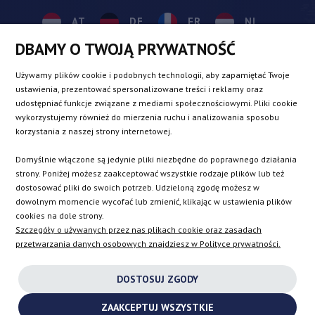
AT
DE
FR
NL
DBAMY O TWOJĄ PRYWATNOŚĆ
BE
DK
IE
PL
Używamy plików cookie i podobnych technologii, aby zapamiętać Twoje
ustawienia, prezentować spersonalizowane treści i reklamy oraz
udostępniać funkcje związane z mediami społecznościowymi. Pliki cookie
CZ
ES
IT
SE
wykorzystujemy również do mierzenia ruchu i analizowania sposobu
korzystania z naszej strony internetowej.
Domyślnie włączone są jedynie pliki niezbędne do poprawnego działania
SK
strony. Poniżej możesz zaakceptować wszystkie rodzaje plików lub też
dostosować pliki do swoich potrzeb. Udzieloną zgodę możesz w
dowolnym momencie wycofać lub zmienić, klikając w ustawienia plików
EN
cookies na dole strony.
Szczegóły o używanych przez nas plikach cookie oraz zasadach
przetwarzania danych osobowych znajdziesz w Polityce prywatności.
INSTAGRAM
DOSTOSUJ ZGODY
FACEBOOK
ZAAKCEPTUJ WSZYSTKIE