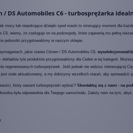
n / DS Automobiles C6 - turbosprężarka ideal
ek mocy lub niepokojące dźwięki spod maski to stresujący moment dla każd
s C6, wiemy, że zasługuje on na podzespoły, które zapewnią mu pełną niezaw
kie jednostki przygotowaliśmy w naszym sklepie.
wymaganiach, jakie stawia Citroen / DS Automobiles C6,
wyselekcjonowaliś
- dokładnie tyle produktów przygotowaliśmy dla Ciebie w tej kategorii. Może
nie regenerowanych turbosprężarek. Jeśli jednak nie widzisz interesującej Cię 
jest stale aktualizowany, a my dołożymy wszelkich starań, aby sprowadzić p
wości, który wariant turbosprężarki wybrać?
Skontaktuj się z nami - na p
dnostka była odpowiednia dla Twojego samochodu. Zależy nam na tym, abyś jak
w