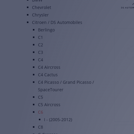
Chevrolet
Chrysler
Citroen / DS Automobiles
Berlingo
C1
C2
C3
C4
C4 Aircross
C4 Cactus
C4 Picasso / Grand Picasso /
SpaceTourer
C5
C5 Aircross
C6
I - (2005-2012)
C8