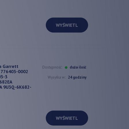
WYŚWIETL
a Garrett
Dostępność:
duża ilość
 776403-0002
03-3
Wysyłka w:
24 godziny
682EA
A 9U3Q-6K682-
WYŚWIETL