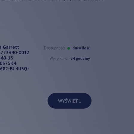
a Garrett
Dostępność:
duża ilość
 723340-0012
340-13
Wysyłka w:
24 godziny
 0375K4
82-BJ 4U3Q-
WYŚWIETL