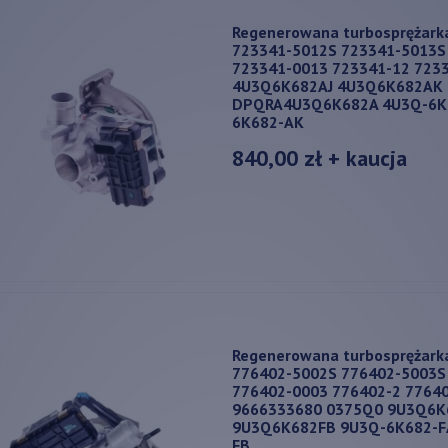
Regenerowana turbosprężark
723341-5012S 723341-5013S
723341-0013 723341-12 723
4U3Q6K682AJ 4U3Q6K682AK
DPQRA4U3Q6K682A 4U3Q-6K6
6K682-AK
840,00 zł
+ kaucja
Regenerowana turbosprężark
776402-5002S 776402-5003S
776402-0003 776402-2 7764
9666333680 0375Q0 9U3Q6K
9U3Q6K682FB 9U3Q-6K682-F
FB