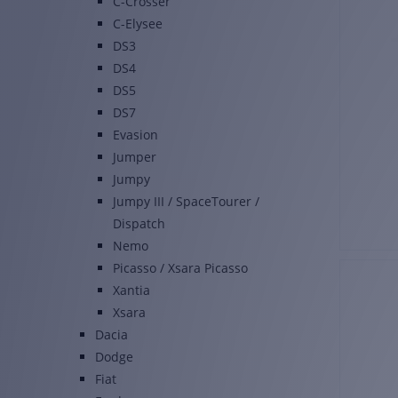
C-Crosser
C-Elysee
DS3
DS4
DS5
DS7
Evasion
Jumper
Jumpy
Jumpy III / SpaceTourer /
Dispatch
Nemo
Picasso / Xsara Picasso
Xantia
Xsara
Dacia
Dodge
Fiat