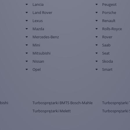
Lancia
Peugeot
Land Rover
Porsche
Lexus
Renault
Mazda
Rolls-Royce
Mercedes-Benz
Rover
Mini
Saab
Mitsubishi
Seat
Nissan
Skoda
Opel
Smart
bishi
Turbosprężarki BMTS Bosch-Mahle
Turbosprężarki 
Turbosprężarki Melett
Turbosprężarki 