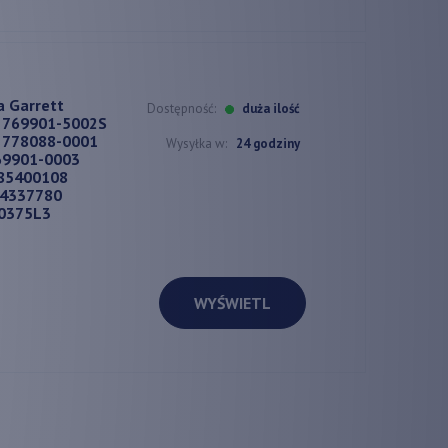
a Garrett
Dostępność:
duża ilość
 769901-5002S
 778088-0001
Wysyłka w:
24 godziny
69901-0003
85400108
84337780
0375L3
WYŚWIETL