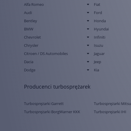
Alfa Romeo
Fiat
Audi
Ford
Bentley
Honda
BMW
Hyundai
Chevrolet
Infiniti
Chrysler
Isuzu
Citroen / DS Automobiles
Jaguar
Dacia
Jeep
Dodge
Kia
Producenci turbosprężarek
Turbosprężarki Garrett
Turbosprężarki Mitsu
Turbosprężarki BorgWarner KKK
Turbosprężarki IHI