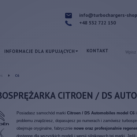
info@turbochargers-sho
+48 532 722 150
KONTAKT
INFORMACJE DLA KUPUJĄCYCH
es
C6
OSPRĘŻARKA CITROEN / DS AUTO
Posiadasz samochód marki
Citroen / DS Automobiles model C6
problemu znajdziesz, dopasujesz po numerach i zamówisz turbosprę
obejmuje oryginalne, fabrycznie
nowe oraz profesjonalnie regene
dostępne dla wszystkich modeli i wersji silnikowych tej marki. Jeśl