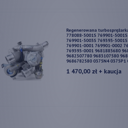
Regenerowana turbosprężark
778088-5001S 769901-5001S
769901-5003S 769393-5001S
769901-0001 769901-0002 7
769393-0001 9681885680 96
9682307780 9683107580 96
9686782580 0375N4 0375P1 
1 470,00 zł
+ kaucja