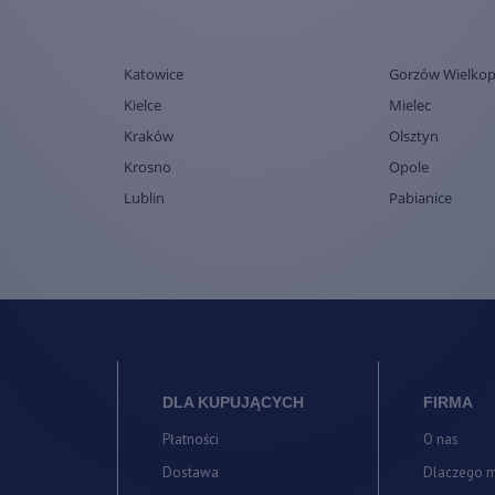
Katowice
Gorzów Wielkop
Kielce
Mielec
Kraków
Olsztyn
Krosno
Opole
Lublin
Pabianice
DLA KUPUJĄCYCH
FIRMA
Płatności
O nas
Dostawa
Dlaczego 