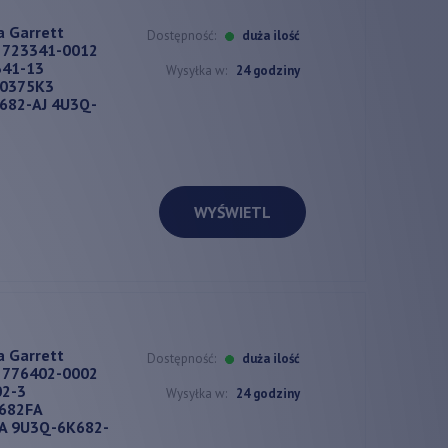
a Garrett
Dostępność:
duża ilość
 723341-0012
341-13
Wysyłka w:
24 godziny
 0375K3
82-AJ 4U3Q-
WYŚWIETL
a Garrett
Dostępność:
duża ilość
 776402-0002
02-3
Wysyłka w:
24 godziny
682FA
A 9U3Q-6K682-