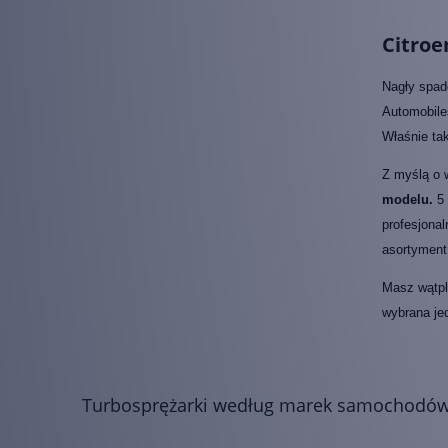
Citroe
Nagły spad
Automobile
Właśnie ta
Z myślą o 
modelu.
5 
profesjonal
asortyment 
Masz wątpli
wybrana je
Turbosprężarki według marek samochodó