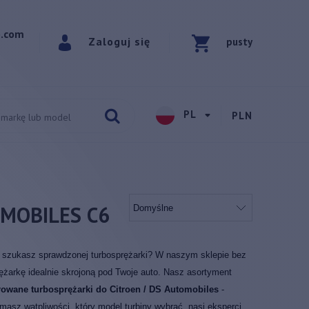
p.com
Zaloguj się
pusty
PL
PLN
MOBILES C6
i szukasz sprawdzonej turbosprężarki? W naszym sklepie bez
żarkę idealnie skrojoną pod Twoje auto. Nasz asortyment
rowane turbosprężarki do Citroen / DS Automobiles
-
i masz wątpliwości, który model turbiny wybrać, nasi eksperci