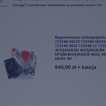
pomogą Ci zweryfikować dopasowanie na podstawie numeru VIN.
Regenerowana turbosprężark
723340-5012S 723340-5013S
723340-0013 723340-12 723
4U3Q6K682BJ 4U3Q6K682BK
DPQRA4U3Q6K682B 4U3Q-6K6
6K682-BK
840,00 zł
+ kaucja