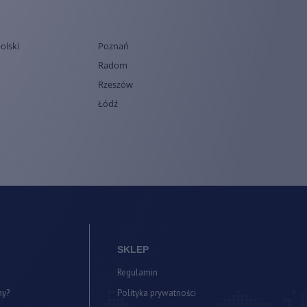
olski
Poznań
Radom
Rzeszów
Łódź
SKLEP
Regulamin
my?
Polityka prywatności