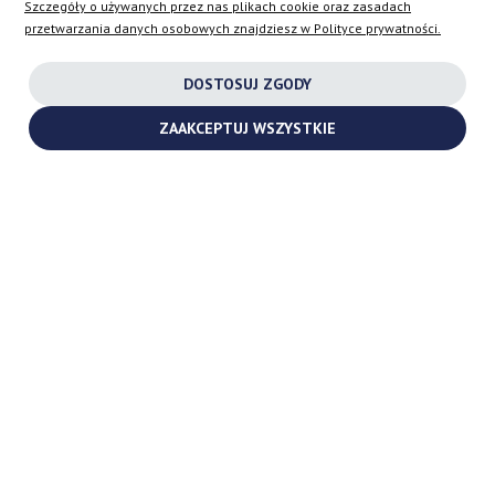
Szczegóły o używanych przez nas plikach cookie oraz zasadach
przetwarzania danych osobowych znajdziesz w Polityce prywatności.
INSTAGRAM
DOSTOSUJ ZGODY
FACEBOOK
ZAAKCEPTUJ WSZYSTKIE
YOUTUBE
2026 ©
TURBOCHARGES-SHOP.COM