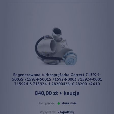
Regenerowana turbosprężarka Garrett 715924-
5003S 715924-5001S 715924-0003 715924-0001
715924-3 715924-1 2820042610 28200-42610
840,00 zł
+ kaucja
Dostępność:
duża ilość
Wysyłka w:
24 godziny