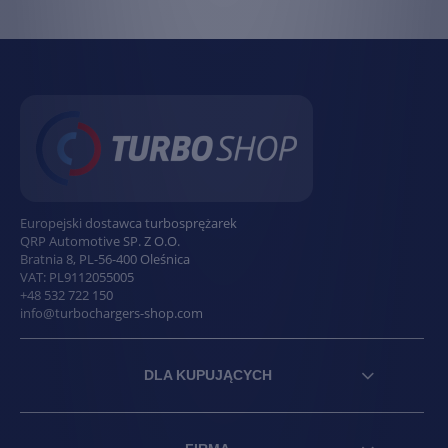
Europejski dostawca turbosprężarek
QRP Automotive SP. Z O.O.
Bratnia 8
,
PL
-
56-400
Oleśnica
VAT:
PL9112055005
+48 532 722 150
info@turbochargers-shop.com
DLA KUPUJĄCYCH