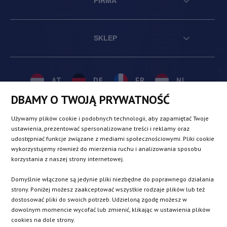
FIRMA
SKLEP
AT
DE
FR
NL
DBAMY O TWOJĄ PRYWATNOŚĆ
BE
DK
IE
PL
Używamy plików cookie i podobnych technologii, aby zapamiętać Twoje
ustawienia, prezentować spersonalizowane treści i reklamy oraz
udostępniać funkcje związane z mediami społecznościowymi. Pliki cookie
CZ
ES
IT
SE
wykorzystujemy również do mierzenia ruchu i analizowania sposobu
korzystania z naszej strony internetowej.
Domyślnie włączone są jedynie pliki niezbędne do poprawnego działania
SK
strony. Poniżej możesz zaakceptować wszystkie rodzaje plików lub też
dostosować pliki do swoich potrzeb. Udzieloną zgodę możesz w
dowolnym momencie wycofać lub zmienić, klikając w ustawienia plików
EN
cookies na dole strony.