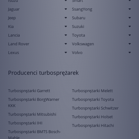
Isuzu
Smart
Jaguar
SsangYong
Jeep
Subaru
Kia
Suzuki
Lancia
Toyota
Land Rover
Volkswagen
Lexus
Volvo
Producenci turbosprężarek
Turbosprężarki Garrett
Turbosprężarki Melett
Turbosprężarki BorgWarner
Turbosprężarki Toyota
KKK
Turbosprężarki Schwitzer
Turbosprężarki Mitsubishi
Turbosprężarki Holset
Turbosprężarki IHI
Turbosprężarki Hitachi
Turbosprężarki BMTS Bosch-
Mahle