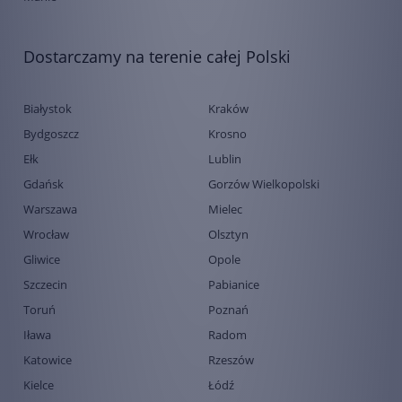
Dostarczamy na terenie całej Polski
Białystok
Kraków
Bydgoszcz
Krosno
Ełk
Lublin
Gdańsk
Gorzów Wielkopolski
Warszawa
Mielec
Wrocław
Olsztyn
Gliwice
Opole
Szczecin
Pabianice
Toruń
Poznań
Iława
Radom
Katowice
Rzeszów
Kielce
Łódź