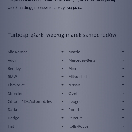
Twojego samochodu. Zależy nam na tym, abyś jak najszybciej
wrócił na drogę i ponownie cieszył się jazdą.
Turbosprężarki według marek samochodów
Alfa Romeo
Mazda
Audi
Mercedes-Benz
Bentley
Mini
BMW
Mitsubishi
Chevrolet
Nissan
Chrysler
Opel
Citroen / DS Automobiles
Peugeot
Dacia
Porsche
Dodge
Renault
Fiat
Rolls-Royce