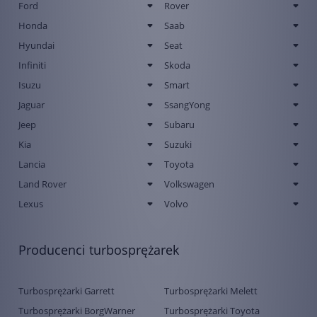
Ford
Rover
Honda
Saab
Hyundai
Seat
Infiniti
Skoda
Isuzu
Smart
Jaguar
SsangYong
Jeep
Subaru
Kia
Suzuki
Lancia
Toyota
Land Rover
Volkswagen
Lexus
Volvo
Producenci turbosprężarek
Turbosprężarki Garrett
Turbosprężarki Melett
Turbosprężarki BorgWarner
Turbosprężarki Toyota