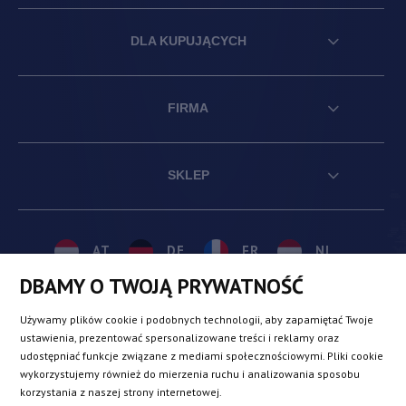
DLA KUPUJĄCYCH
FIRMA
SKLEP
AT
DE
FR
NL
DBAMY O TWOJĄ PRYWATNOŚĆ
BE
DK
IE
PL
Używamy plików cookie i podobnych technologii, aby zapamiętać Twoje
ustawienia, prezentować spersonalizowane treści i reklamy oraz
udostępniać funkcje związane z mediami społecznościowymi. Pliki cookie
CZ
ES
IT
SE
wykorzystujemy również do mierzenia ruchu i analizowania sposobu
korzystania z naszej strony internetowej.