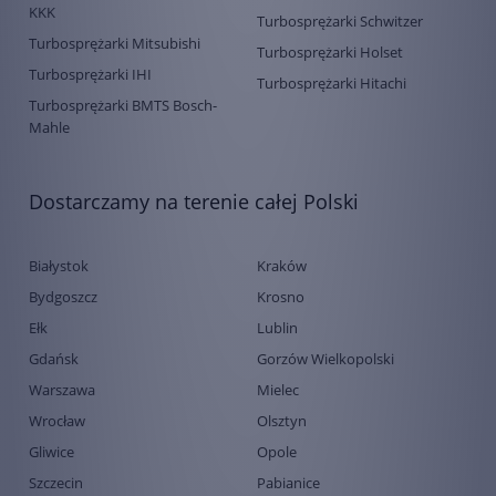
KKK
Turbosprężarki Schwitzer
Turbosprężarki Mitsubishi
Turbosprężarki Holset
Turbosprężarki IHI
Turbosprężarki Hitachi
Turbosprężarki BMTS Bosch-
Mahle
Dostarczamy na terenie całej Polski
Białystok
Kraków
Bydgoszcz
Krosno
Ełk
Lublin
Gdańsk
Gorzów Wielkopolski
Warszawa
Mielec
Wrocław
Olsztyn
Gliwice
Opole
Szczecin
Pabianice