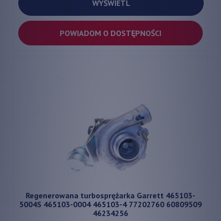
WYŚWIETL
POWIADOM O DOSTĘPNOŚCI
Regenerowana turbosprężarka Garrett 465103-
5004S 465103-0004 465103-4 77202760 60809509
46234256