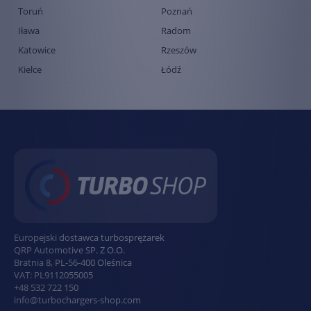
Toruń
Poznań
Iława
Radom
Katowice
Rzeszów
Kielce
Łódź
Europejski dostawca turbosprężarek
QRP Automotive SP. Z O.O.
Bratnia 8
,
PL
-
56-400
Oleśnica
VAT:
PL9112055005
+48 532 722 150
info@turbochargers-shop.com