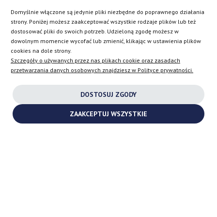
Domyślnie włączone są jedynie pliki niezbędne do poprawnego działania
SK
strony. Poniżej możesz zaakceptować wszystkie rodzaje plików lub też
dostosować pliki do swoich potrzeb. Udzieloną zgodę możesz w
dowolnym momencie wycofać lub zmienić, klikając w ustawienia plików
EN
cookies na dole strony.
Szczegóły o używanych przez nas plikach cookie oraz zasadach
przetwarzania danych osobowych znajdziesz w Polityce prywatności.
INSTAGRAM
DOSTOSUJ ZGODY
FACEBOOK
ZAAKCEPTUJ WSZYSTKIE
YOUTUBE
2026 ©
TURBOCHARGES-SHOP.COM