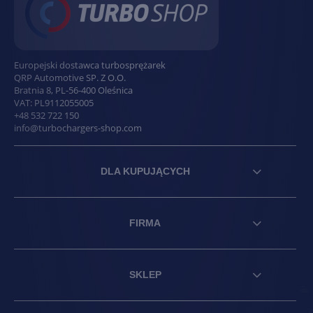
Europejski dostawca turbosprężarek
QRP Automotive SP. Z O.O.
Bratnia 8
,
PL
-
56-400
Oleśnica
VAT:
PL9112055005
+48 532 722 150
info@turbochargers-shop.com
DLA KUPUJĄCYCH
FIRMA
SKLEP