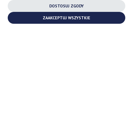
DOSTOSUJ ZGODY
YOUTUBE
ZAAKCEPTUJ WSZYSTKIE
2026 ©
TURBOCHARGES-SHOP.COM