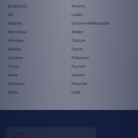
Bydgoszcz
Krosno
Ełk
Lublin
Gdańsk
Gorzów Wielkopolski
Warszawa
Mielec
Wrocław
Olsztyn
Gliwice
Opole
Szczecin
Pabianice
Toruń
Poznań
Iława
Radom
Katowice
Rzeszów
Kielce
Łódź