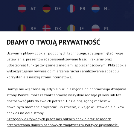
AT
DE
FR
NL
BE
DK
IE
PL
DBAMY O TWOJĄ PRYWATNOŚĆ
CZ
ES
IT
SE
Używamy plików cookie i podobnych technologii, aby zapamiętać Twoje
ustawienia, prezentować spersonalizowane treści i reklamy oraz
udostępniać funkcje związane z mediami społecznościowymi. Pliki cookie
SK
wykorzystujemy również do mierzenia ruchu i analizowania sposobu
korzystania z naszej strony internetowej.
EN
Domyślnie włączone są jedynie pliki niezbędne do poprawnego działania
strony. Poniżej możesz zaakceptować wszystkie rodzaje plików lub też
dostosować pliki do swoich potrzeb. Udzieloną zgodę możesz w
dowolnym momencie wycofać lub zmienić, klikając w ustawienia plików
INSTAGRAM
cookies na dole strony.
Szczegóły o używanych przez nas plikach cookie oraz zasadach
przetwarzania danych osobowych znajdziesz w Polityce prywatności.
FACEBOOK