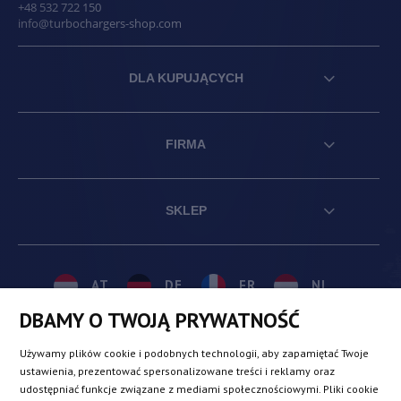
+48 532 722 150
info@turbochargers-shop.com
DLA KUPUJĄCYCH
FIRMA
SKLEP
AT
DE
FR
NL
DBAMY O TWOJĄ PRYWATNOŚĆ
BE
DK
IE
PL
Używamy plików cookie i podobnych technologii, aby zapamiętać Twoje
ustawienia, prezentować spersonalizowane treści i reklamy oraz
udostępniać funkcje związane z mediami społecznościowymi. Pliki cookie