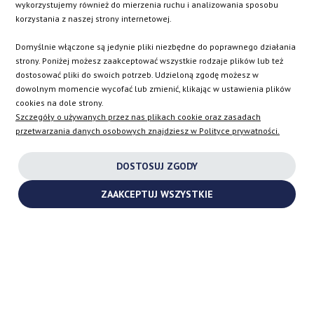
CZ
ES
IT
SE
wykorzystujemy również do mierzenia ruchu i analizowania sposobu
korzystania z naszej strony internetowej.
Domyślnie włączone są jedynie pliki niezbędne do poprawnego działania
SK
strony. Poniżej możesz zaakceptować wszystkie rodzaje plików lub też
dostosować pliki do swoich potrzeb. Udzieloną zgodę możesz w
dowolnym momencie wycofać lub zmienić, klikając w ustawienia plików
EN
cookies na dole strony.
Szczegóły o używanych przez nas plikach cookie oraz zasadach
przetwarzania danych osobowych znajdziesz w Polityce prywatności.
INSTAGRAM
DOSTOSUJ ZGODY
FACEBOOK
ZAAKCEPTUJ WSZYSTKIE
YOUTUBE
2026 ©
TURBOCHARGES-SHOP.COM