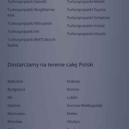
Turbosprężarki Garrett
Turbosprężarki Melett
Turbosprężarki BorgWarner
Turbosprężarki Toyota
KKK
Turbosprężarki Schwitzer
Turbosprężarki Mitsubishi
Turbosprężarki Holset
Turbosprężarki IHI
Turbosprężarki Hitachi
Turbosprężarki BMTS Bosch-
Mahle
Dostarczamy na terenie całej Polski
Białystok
Kraków
Bydgoszcz
Krosno
Ełk
Lublin
Gdańsk
Gorzów Wielkopolski
Warszawa
Mielec
Wrocław
Olsztyn