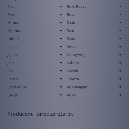
Fiat
Rolls-Royce
Ford
Rover
Honda
Saab
Hyundai
Seat
Infiniti
Skoda
Isuzu
Smart
Jaguar
SsangYong
Jeep
Subaru
Kia
Suzuki
Lancia
Toyota
Land Rover
Volkswagen
Lexus
Volvo
Producenci turbosprężarek