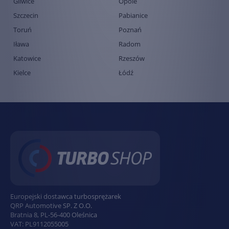
Gliwice
Opole
Szczecin
Pabianice
Toruń
Poznań
Iława
Radom
Katowice
Rzeszów
Kielce
Łódź
Europejski dostawca turbosprężarek
QRP Automotive SP. Z O.O.
Bratnia 8
,
PL
-
56-400
Oleśnica
VAT:
PL9112055005