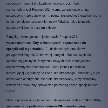
stresujący moment dla każdego kierowcy. Jeśli Twoim
samochodem jest Peugeot 301, wiemy, że zasługuje on na
podzespoły, które zapewnią mu pełną niezawodność oraz fabryczne
osiągi na kolejne tysiące kilometrów. Właśnie takie jednostki
przygotowaliśmy w naszym sklepie.
Z myślą o wymaganiach, jakie stawia Peugeot 301,
wyselekcjonowaliśmy turbosprężarki dopasowane do
specyfikacji tego modelu.
2 - dokładnie tyle produktów
przygotowaliśmy dla Ciebie w tej kategorii. Możesz wybierać
spośród oryginalnych, fabrycznie nowych oraz profesjonalnie
regenerowanych turbosprężarek. Jeśli jednak nie widzisz
interesującej Cię turbiny na liście, nic straconego - skontaktuj się z
nami! Nasz asortyment jest stale aktualizowany, a my dołożymy
wszelkich starań, aby sprowadzić potrzebną część specjalnie dla
Ciebie.
Masz wątpliwości, który wariant turbosprężarki wybrać?
Skontaktuj
się z nami - na podstawie numeru VIN zweryfikujemy