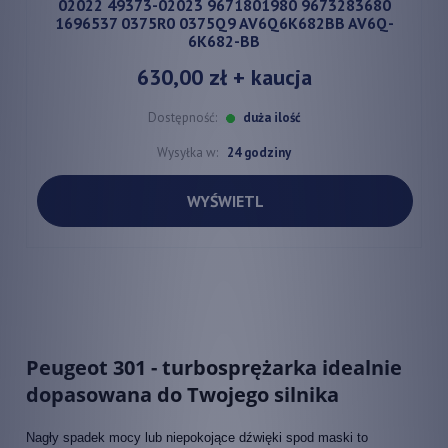
02022 49373-02023 9671801980 9673283680
1696537 0375R0 0375Q9 AV6Q6K682BB AV6Q-
6K682-BB
630,00 zł
+ kaucja
Dostępność:
duża ilość
Wysyłka w:
24 godziny
WYŚWIETL
Peugeot 301 - turbosprężarka idealnie
dopasowana do Twojego silnika
Nagły spadek mocy lub niepokojące dźwięki spod maski to