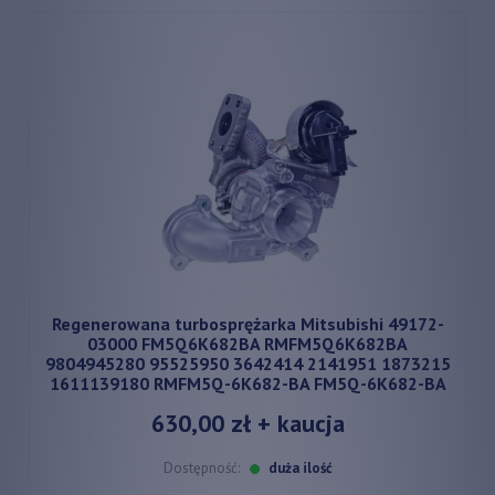
Regenerowana turbosprężarka Mitsubishi 49172-
03000 FM5Q6K682BA RMFM5Q6K682BA
9804945280 95525950 3642414 2141951 1873215
1611139180 RMFM5Q-6K682-BA FM5Q-6K682-BA
630,00 zł
+ kaucja
Dostępność:
duża ilość