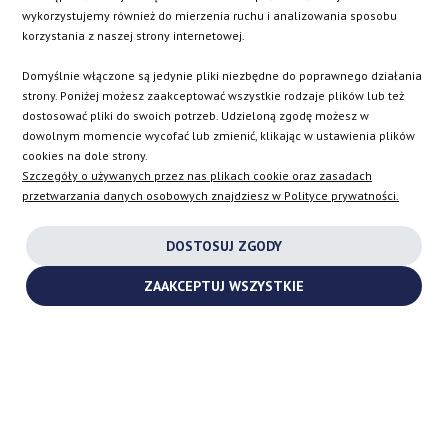
SK
wykorzystujemy również do mierzenia ruchu i analizowania sposobu
korzystania z naszej strony internetowej.
EN
Domyślnie włączone są jedynie pliki niezbędne do poprawnego działania
strony. Poniżej możesz zaakceptować wszystkie rodzaje plików lub też
dostosować pliki do swoich potrzeb. Udzieloną zgodę możesz w
dowolnym momencie wycofać lub zmienić, klikając w ustawienia plików
INSTAGRAM
cookies na dole strony.
Szczegóły o używanych przez nas plikach cookie oraz zasadach
przetwarzania danych osobowych znajdziesz w Polityce prywatności.
FACEBOOK
DOSTOSUJ ZGODY
YOUTUBE
ZAAKCEPTUJ WSZYSTKIE
2026 ©
TURBOCHARGES-SHOP.COM