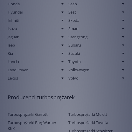
Honda
Saab
Hyundai
Seat
Infiniti
Skoda
Isuzu
Smart
Jaguar
SsangYong
Jeep
Subaru
Kia
Suzuki
Lancia
Toyota
Land Rover
Volkswagen
Lexus
Volvo
Producenci turbosprężarek
Turbosprężarki Garrett
Turbosprężarki Melett
Turbosprężarki BorgWarner
Turbosprężarki Toyota
KKK
Turbosprężarki Schwitzer