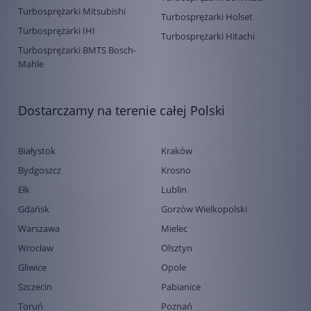
Turbosprężarki Mitsubishi
Turbosprężarki Holset
Turbosprężarki IHI
Turbosprężarki Hitachi
Turbosprężarki BMTS Bosch-
Mahle
Dostarczamy na terenie całej Polski
Białystok
Kraków
Bydgoszcz
Krosno
Ełk
Lublin
Gdańsk
Gorzów Wielkopolski
Warszawa
Mielec
Wrocław
Olsztyn
Gliwice
Opole
Szczecin
Pabianice
Toruń
Poznań