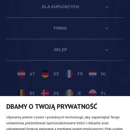
DLA KUPUJĄCYCH
FIRMA
SKLEP
AT
DE
FR
NL
BE
DK
IE
PL
DBAMY O TWOJĄ PRYWATNOŚĆ
CZ
ES
IT
SE
Używamy plików cookie i podobnych technologii, aby zapamiętać Twoje
ustawienia, prezentować spersonalizowane treści i reklamy oraz
udostępniać funkcje związane z mediami społecznościowymi. Pliki cookie