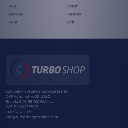
Iława
Radom
Katowice
Rzeszów
Kielce
Łódź
Europejski dostawca turbosprężarek
QRP Automotive SP. Z O.O.
Bratnia 8
,
PL
-
56-400
Oleśnica
VAT:
PL9112055005
+48 532 722 150
info@turbochargers-shop.com