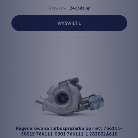
Wysyłka w:
24 godziny
WYŚWIETL
Regenerowana turbosprężarka Garrett 766111-
5001S 766111-0001 766111-1 282002A610