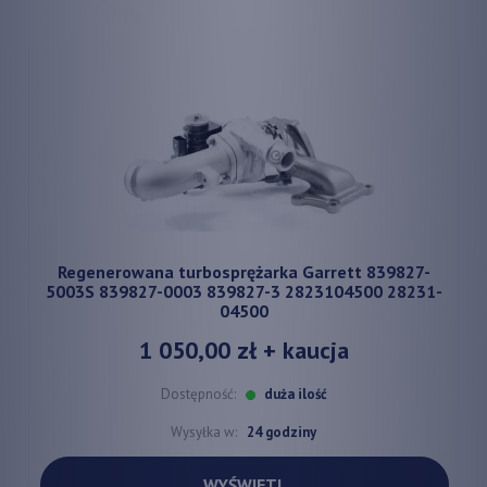
Regenerowana turbosprężarka Garrett 839827-
5003S 839827-0003 839827-3 2823104500 28231-
04500
1 050,00 zł
+ kaucja
Dostępność:
duża ilość
Wysyłka w:
24 godziny
WYŚWIETL