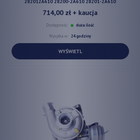
282012A610 28200-2A610 28201-2A610
714,00 zł
+ kaucja
Dostępność:
duża ilość
Wysyłka w:
24 godziny
WYŚWIETL