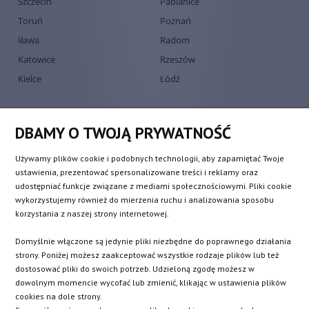
Szczecin
Pabianice
Toruń
Poznań
Iława
Radom
Katowice
Rzeszów
Kielce
Łódź
DBAMY O TWOJĄ PRYWATNOŚĆ
Używamy plików cookie i podobnych technologii, aby zapamiętać Twoje
ustawienia, prezentować spersonalizowane treści i reklamy oraz
udostępniać funkcje związane z mediami społecznościowymi. Pliki cookie
wykorzystujemy również do mierzenia ruchu i analizowania sposobu
korzystania z naszej strony internetowej.
Domyślnie włączone są jedynie pliki niezbędne do poprawnego działania
Europejski dostawca turbosprężarek
strony. Poniżej możesz zaakceptować wszystkie rodzaje plików lub też
QRP Automotive SP. Z O.O.
dostosować pliki do swoich potrzeb. Udzieloną zgodę możesz w
Bratnia 8
,
PL
-
56-400
Oleśnica
VAT:
PL9112055005
dowolnym momencie wycofać lub zmienić, klikając w ustawienia plików
+48 532 722 150
cookies na dole strony.
info@turbochargers-shop.com