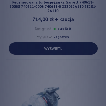
Regenerowana turbosprężarka Garrett 740611-
5003S 740611-0003 740611-3 282012A110 28201-
2A110
714,00 zł
+ kaucja
Dostępność:
duża ilość
Wysyłka w:
24 godziny
WYŚWIETL