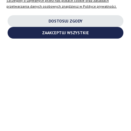
Szczegóły o używanych przez nas plikach cookie oraz zasadach
przetwarzania danych osobowych znajdziesz w Polityce prywatności.
DLA KUPUJĄCYCH
DOSTOSUJ ZGODY
ZAAKCEPTUJ WSZYSTKIE
FIRMA
SKLEP
AT
DE
FR
NL
BE
DK
IE
PL
CZ
ES
IT
SE