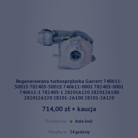
Regenerowana turbosprężarka Garrett 740611-
5001S 782403-5001S 740611-0001 782403-0001
740611-1 782403-1 28201A120 282012A100
282012A120 28201-2A100 28201-2A120
714,00 zł
+ kaucja
Dostępność:
duża ilość
Wysyłka w:
24 godziny