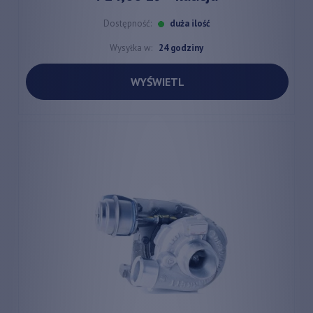
Dostępność:
duża ilość
Wysyłka w:
24 godziny
WYŚWIETL