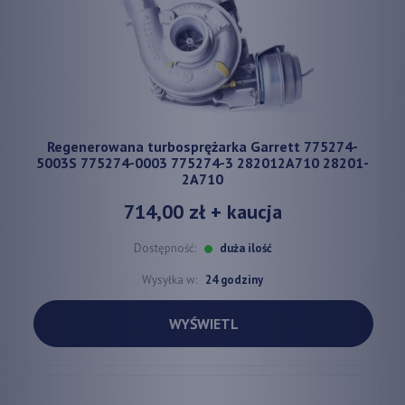
Regenerowana turbosprężarka Garrett 775274-
5003S 775274-0003 775274-3 282012A710 28201-
2A710
714,00 zł
+ kaucja
Dostępność:
duża ilość
Wysyłka w:
24 godziny
WYŚWIETL