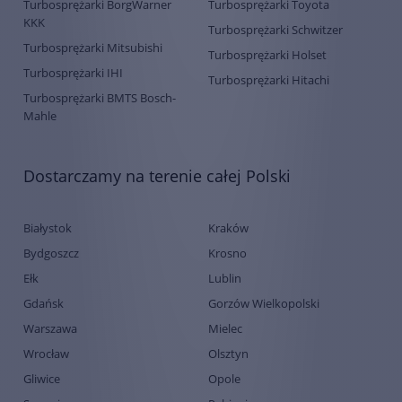
Turbosprężarki BorgWarner
Turbosprężarki Toyota
KKK
Turbosprężarki Schwitzer
Turbosprężarki Mitsubishi
Turbosprężarki Holset
Turbosprężarki IHI
Turbosprężarki Hitachi
Turbosprężarki BMTS Bosch-
Mahle
Dostarczamy na terenie całej Polski
Białystok
Kraków
Bydgoszcz
Krosno
Ełk
Lublin
Gdańsk
Gorzów Wielkopolski
Warszawa
Mielec
Wrocław
Olsztyn
Gliwice
Opole