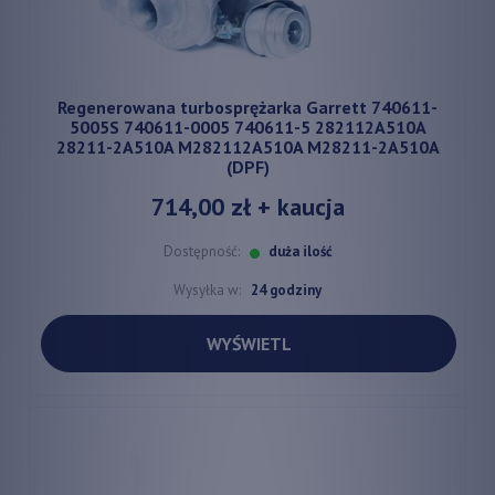
Regenerowana turbosprężarka Garrett 740611-
5005S 740611-0005 740611-5 282112A510A
28211-2A510A M282112A510A M28211-2A510A
(DPF)
714,00 zł
+ kaucja
Dostępność:
duża ilość
Wysyłka w:
24 godziny
WYŚWIETL