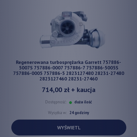
Regenerowana turbosprężarka Garrett 757886-
5007S 757886-0007 757886-7 757886-5005S
757886-0005 757886-5 2823127480 28231-27480
2823127460 28231-27460
714,00 zł
+ kaucja
Dostępność:
duża ilość
Wysyłka w:
24 godziny
WYŚWIETL