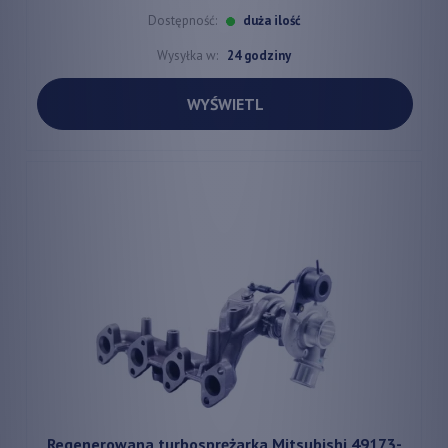
Dostępność:
duża ilość
Wysyłka w:
24 godziny
WYŚWIETL
Regenerowana turbosprężarka Mitsubishi 49173-