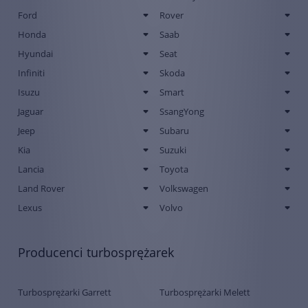
Ford
Rover
Honda
Saab
Hyundai
Seat
Infiniti
Skoda
Isuzu
Smart
Jaguar
SsangYong
Jeep
Subaru
Kia
Suzuki
Lancia
Toyota
Land Rover
Volkswagen
Lexus
Volvo
Producenci turbosprężarek
Turbosprężarki Garrett
Turbosprężarki Melett