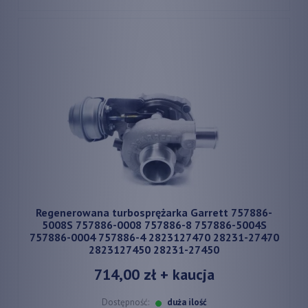
Regenerowana turbosprężarka Garrett 757886-
5008S 757886-0008 757886-8 757886-5004S
757886-0004 757886-4 2823127470 28231-27470
2823127450 28231-27450
714,00 zł
+ kaucja
Dostępność:
duża ilość