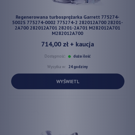
Regenerowana turbosprężarka Garrett 775274-
5002S 775274-0002 775274-2 282012A700 28201-
2A700 282012A701 ​28201-2A701 M282012A701
M282012A700
714,00 zł
+ kaucja
Dostępność:
duża ilość
Wysyłka w:
24 godziny
WYŚWIETL