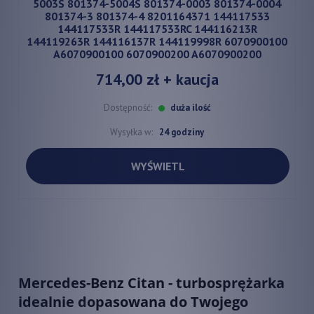
5003S 801374-5004S 801374-0003 801374-0004
801374-3 801374-4 8201164371 144117533
144117533R 144117533RC 144116213R
144119263R 144116137R 144119998R 6070900100
A6070900100 6070900200 A6070900200
714,00 zł
+ kaucja
Dostępność:
duża ilość
Wysyłka w:
24 godziny
WYŚWIETL
Mercedes-Benz Citan - turbosprężarka
idealnie dopasowana do Twojego