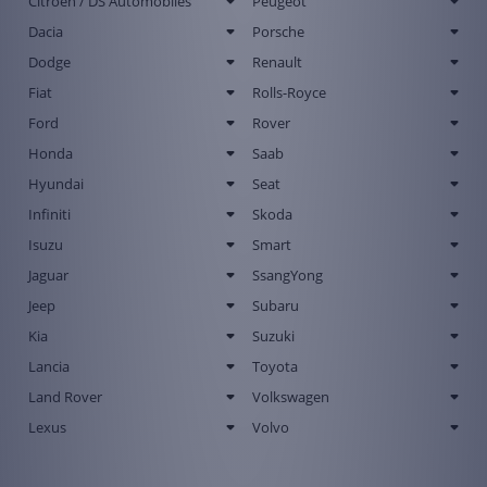
Citroen / DS Automobiles
Peugeot
Dacia
Porsche
Dodge
Renault
Fiat
Rolls-Royce
Ford
Rover
Honda
Saab
Hyundai
Seat
Infiniti
Skoda
Isuzu
Smart
Jaguar
SsangYong
Jeep
Subaru
Kia
Suzuki
Lancia
Toyota
Land Rover
Volkswagen
Lexus
Volvo