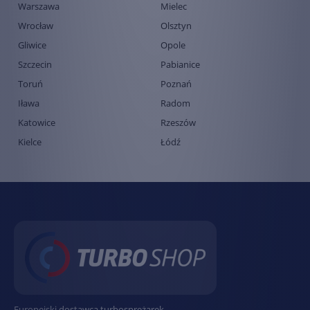
Warszawa
Mielec
Wrocław
Olsztyn
Gliwice
Opole
Szczecin
Pabianice
Toruń
Poznań
Iława
Radom
Katowice
Rzeszów
Kielce
Łódź
Europejski dostawca turbosprężarek