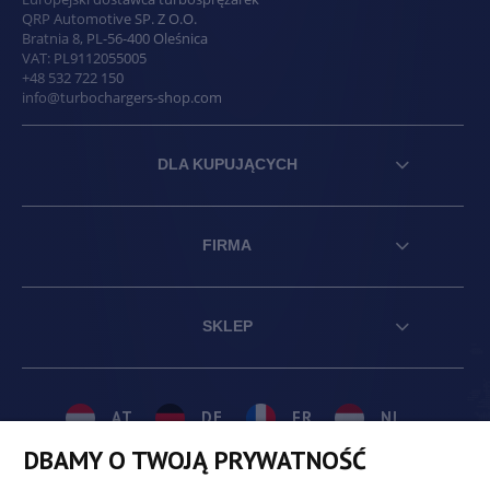
QRP Automotive SP. Z O.O.
Bratnia 8
,
PL
-
56-400
Oleśnica
VAT:
PL9112055005
+48 532 722 150
info@turbochargers-shop.com
DLA KUPUJĄCYCH
FIRMA
SKLEP
AT
DE
FR
NL
DBAMY O TWOJĄ PRYWATNOŚĆ