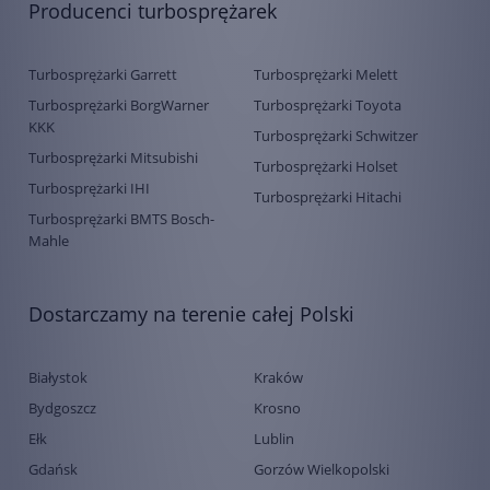
Producenci turbosprężarek
Turbosprężarki Garrett
Turbosprężarki Melett
Turbosprężarki BorgWarner
Turbosprężarki Toyota
KKK
Turbosprężarki Schwitzer
Turbosprężarki Mitsubishi
Turbosprężarki Holset
Turbosprężarki IHI
Turbosprężarki Hitachi
Turbosprężarki BMTS Bosch-
Mahle
Dostarczamy na terenie całej Polski
Białystok
Kraków
Bydgoszcz
Krosno
Ełk
Lublin
Gdańsk
Gorzów Wielkopolski