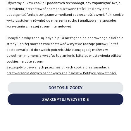
BE
DK
IE
PL
Używamy plików cookie i podobnych technologii, aby zapamiętać Twoje
ustawienia, prezentować spersonalizowane treści i reklamy oraz
udostępniać funkcje związane z mediami społecznościowymi. Pliki cookie
CZ
ES
IT
SE
wykorzystujemy również do mierzenia ruchu i analizowania sposobu
korzystania z naszej strony internetowej.
Domyślnie włączone są jedynie pliki niezbędne do poprawnego działania
SK
strony. Poniżej możesz zaakceptować wszystkie rodzaje plików lub też
dostosować pliki do swoich potrzeb. Udzieloną zgodę możesz w
dowolnym momencie wycofać lub zmienić, klikając w ustawienia plików
EN
cookies na dole strony.
Szczegóły o używanych przez nas plikach cookie oraz zasadach
przetwarzania danych osobowych znajdziesz w Polityce prywatności.
INSTAGRAM
DOSTOSUJ ZGODY
FACEBOOK
ZAAKCEPTUJ WSZYSTKIE
YOUTUBE