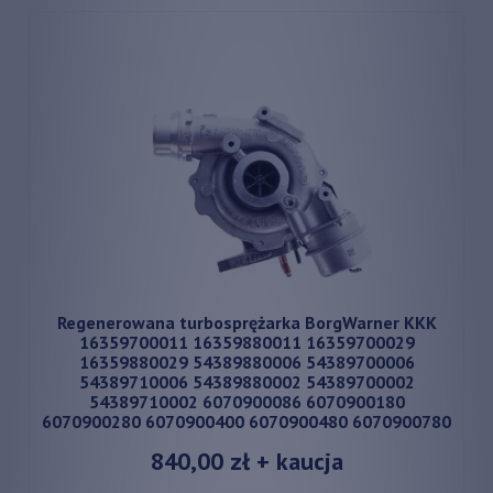
Regenerowana turbosprężarka BorgWarner KKK
16359700011 16359880011 16359700029
16359880029 54389880006 54389700006
54389710006 54389880002 54389700002
54389710002 6070900086 6070900180
6070900280 6070900400 6070900480 6070900780
840,00 zł
+ kaucja