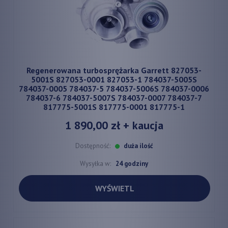
Regenerowana turbosprężarka Garrett 827053-
5001S 827053-0001 827053-1 784037-5005S
784037-0005 784037-5 784037-5006S 784037-0006
784037-6 784037-5007S 784037-0007 784037-7
817775-5001S 817775-0001 817775-1
1 890,00 zł
+ kaucja
Dostępność:
duża ilość
Wysyłka w:
24 godziny
WYŚWIETL