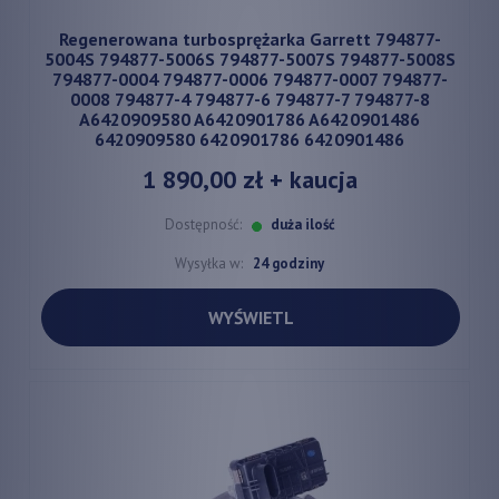
Regenerowana turbosprężarka Garrett 794877-
5004S 794877-5006S 794877-5007S 794877-5008S
794877-0004 794877-0006 794877-0007 794877-
0008 794877-4 794877-6 794877-7 794877-8
A6420909580 A6420901786 A6420901486
6420909580 6420901786 6420901486
1 890,00 zł
+ kaucja
Dostępność:
duża ilość
Wysyłka w:
24 godziny
WYŚWIETL