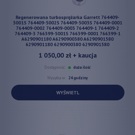
Regenerowana turbosprężarka Garrett 764409-
5001S 764409-5002S 764409-5003S 764409-0001
764409-0002 764409-0003 764409-1 764409-2
764409-3 766399-5001S 766399-0001 766399-1
A6290901180 A6290900380 A6290901580
6290901180 6290900380 6290901580
1 050,00 zł
+ kaucja
Dostępność:
duża ilość
Wysyłka w:
24 godziny
WYŚWIETL