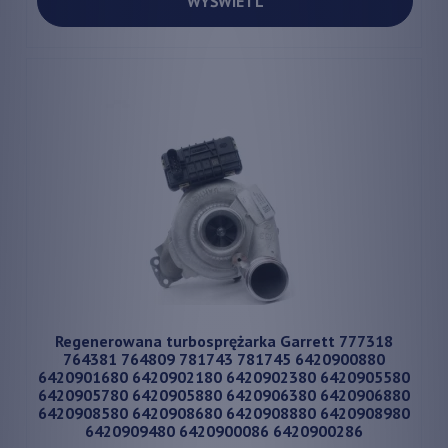
WYŚWIETL
Regenerowana turbosprężarka Garrett 777318
764381 764809 781743 781745 6420900880
6420901680 6420902180 6420902380 6420905580
6420905780 6420905880 6420906380 6420906880
6420908580 6420908680 6420908880 6420908980
6420909480 6420900086 6420900286