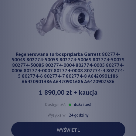
Regenerowana turbosprężarka Garrett 802774-
5004S 802774-5005S 802774-5006S 802774-5007S
802774-5008S 802774-0004 802774-0005 802774-
0006 802774-0007 802774-0008 802774-4 802774-
5 802774-6 802774-7 802774-8 A6420901186
A6420901386 A6420901686 A6420902386
1 890,00 zł
+ kaucja
Dostępność:
duża ilość
Wysyłka w:
24 godziny
WYŚWIETL