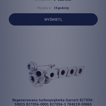
Wysyłka w:
24 godziny
WYŚWIETL
Regenerowana turbosprężarka Garrett 827056-
5001S 827056-0001 827056-1 784119-5006S