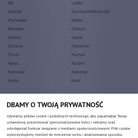
Ełk
Lublin
Gdańsk
Gorzów Wielkopolski
Warszawa
Mielec
Wrocław
Olsztyn
Gliwice
Opole
Szczecin
Pabianice
Toruń
Poznań
Iława
Radom
Katowice
Rzeszów
Kielce
Łódź
DBAMY O TWOJĄ PRYWATNOŚĆ
Używamy plików cookie i podobnych technologii, aby zapamiętać Twoje
ustawienia, prezentować spersonalizowane treści i reklamy oraz
udostępniać funkcje związane z mediami społecznościowymi. Pliki cookie
wykorzystujemy również do mierzenia ruchu i analizowania sposobu