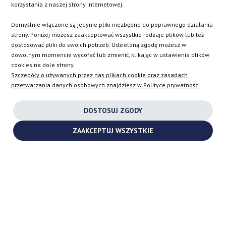
korzystania z naszej strony internetowej.
Domyślnie włączone są jedynie pliki niezbędne do poprawnego działania
Europejski dostawca turbosprężarek
strony. Poniżej możesz zaakceptować wszystkie rodzaje plików lub też
QRP Automotive SP. Z O.O.
dostosować pliki do swoich potrzeb. Udzieloną zgodę możesz w
Bratnia 8
,
PL
-
56-400
Oleśnica
VAT:
PL9112055005
dowolnym momencie wycofać lub zmienić, klikając w ustawienia plików
+48 532 722 150
cookies na dole strony.
info@turbochargers-shop.com
Szczegóły o używanych przez nas plikach cookie oraz zasadach
przetwarzania danych osobowych znajdziesz w Polityce prywatności.
DLA KUPUJĄCYCH
DOSTOSUJ ZGODY
ZAAKCEPTUJ WSZYSTKIE
FIRMA
SKLEP
AT
DE
FR
NL