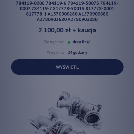
784119-0006 784119-6 784119-5007S 784119-
0007 784119-7 817778-5001S 817778-0001
817778-1 A1570900280 A1570900880
A2780902680 A2780903080
2 100,00 zł
+ kaucja
Dostępność:
duża ilość
Wysyłka w:
24 godziny
WYŚWIETL