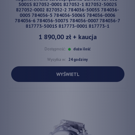
5001S 827052-0001 827052-1 827052-5002S
827052-0002 827052-2 784036-5005S 784036-
0005 784036-5 784036-5006S 784036-0006
784036-6 784036-5007S 784036-0007 784036-7
817773-5001S 817773-0001 817773-1
1 890,00 zł
+ kaucja
Dostępność:
duża ilość
Wysyłka w:
24 godziny
WYŚWIETL