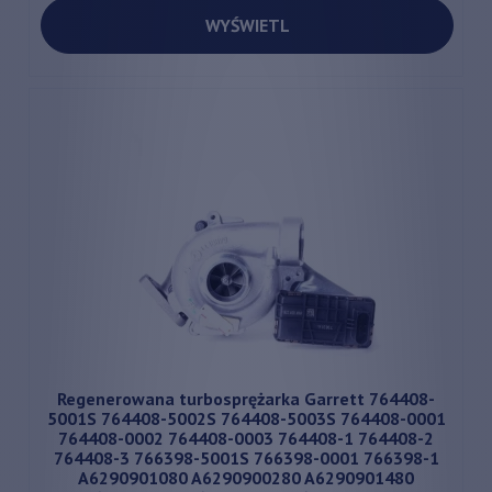
WYŚWIETL
Regenerowana turbosprężarka Garrett 764408-
5001S 764408-5002S 764408-5003S 764408-0001
764408-0002 764408-0003 764408-1 764408-2
764408-3 766398-5001S 766398-0001 766398-1
A6290901080 A6290900280 A6290901480