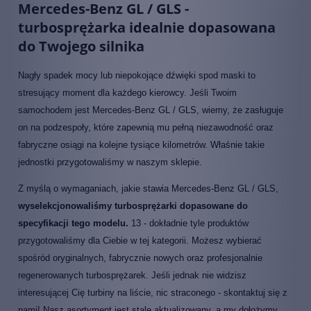
Mercedes-Benz GL / GLS -
turbosprężarka idealnie dopasowana
do Twojego silnika
Nagły spadek mocy lub niepokojące dźwięki spod maski to
stresujący moment dla każdego kierowcy. Jeśli Twoim
samochodem jest Mercedes-Benz GL / GLS, wiemy, że zasługuje
on na podzespoły, które zapewnią mu pełną niezawodność oraz
fabryczne osiągi na kolejne tysiące kilometrów. Właśnie takie
jednostki przygotowaliśmy w naszym sklepie.
Z myślą o wymaganiach, jakie stawia Mercedes-Benz GL / GLS,
wyselekcjonowaliśmy turbosprężarki dopasowane do
specyfikacji tego modelu.
13 - dokładnie tyle produktów
przygotowaliśmy dla Ciebie w tej kategorii. Możesz wybierać
spośród oryginalnych, fabrycznie nowych oraz profesjonalnie
regenerowanych turbosprężarek. Jeśli jednak nie widzisz
interesującej Cię turbiny na liście, nic straconego - skontaktuj się z
nami! Nasz asortyment jest stale aktualizowany, a my dołożymy