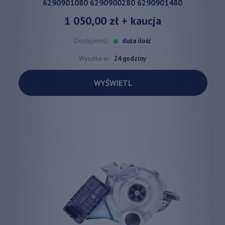
6290901080 6290900280 6290901480
1 050,00 zł
+ kaucja
Dostępność:
duża ilość
Wysyłka w:
24 godziny
WYŚWIETL