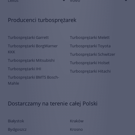
Lexus
Volvo
Producenci turbosprężarek
Turbosprężarki Garrett
Turbosprężarki Melett
Turbosprężarki BorgWarner
Turbosprężarki Toyota
KKK
Turbosprężarki Schwitzer
Turbosprężarki Mitsubishi
Turbosprężarki Holset
Turbosprężarki IHI
Turbosprężarki Hitachi
Turbosprężarki BMTS Bosch-
Mahle
Dostarczamy na terenie całej Polski
Białystok
Kraków
Bydgoszcz
Krosno