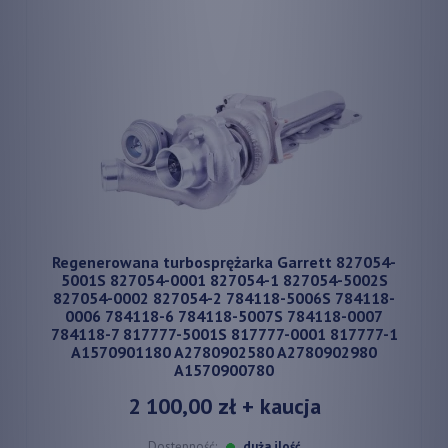
Regenerowana turbosprężarka Garrett 827054-
5001S 827054-0001 827054-1 827054-5002S
827054-0002 827054-2 784118-5006S 784118-
0006 784118-6 784118-5007S 784118-0007
784118-7 817777-5001S 817777-0001 817777-1
A1570901180 A2780902580 A2780902980
A1570900780
2 100,00 zł
+ kaucja
Dostępność:
duża ilość