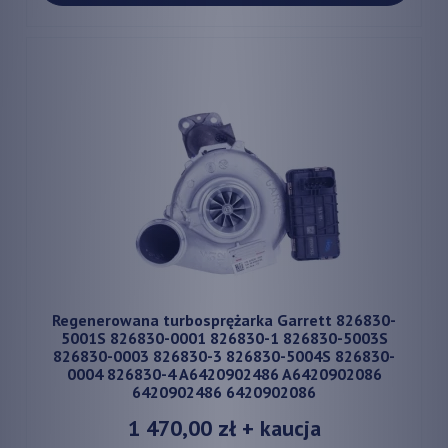
Regenerowana turbosprężarka Garrett 826830-
5001S 826830-0001 826830-1 826830-5003S
826830-0003 826830-3 826830-5004S 826830-
0004 826830-4 A6420902486 A6420902086
6420902486 6420902086
1 470,00 zł
+ kaucja