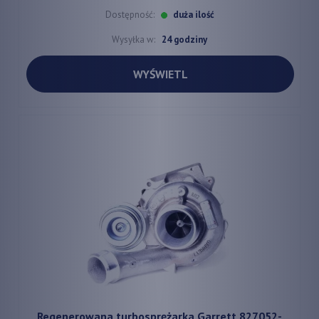
Dostępność:
duża ilość
Wysyłka w:
24 godziny
WYŚWIETL
Regenerowana turbosprężarka Garrett 827052-