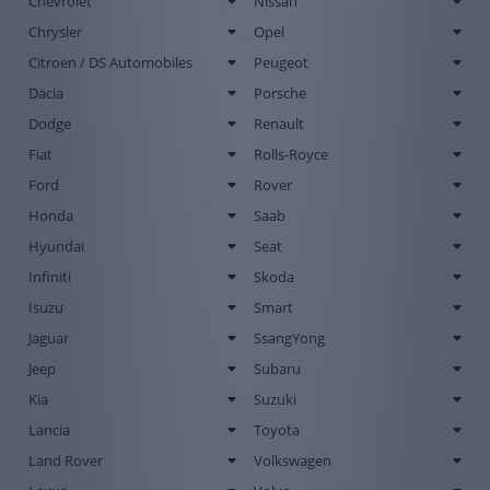
Chevrolet
Nissan
Chrysler
Opel
Citroen / DS Automobiles
Peugeot
Dacia
Porsche
Dodge
Renault
Fiat
Rolls-Royce
Ford
Rover
Honda
Saab
Hyundai
Seat
Infiniti
Skoda
Isuzu
Smart
Jaguar
SsangYong
Jeep
Subaru
Kia
Suzuki
Lancia
Toyota
Land Rover
Volkswagen