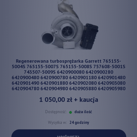
Regenerowana turbosprężarka Garrett 765155-
5004S 765155-5007S 765155-5008S 757608-5001S
743507-5009S 6420900080 6420900280
6420900480 6420900780 6420901180 6420901480
6420901490 6420901880 6420902080 6420903080
6420904780 6420904980 6420905880 6420905980
1 050,00 zł
+ kaucja
Dostępność:
duża ilość
Wysyłka w:
24 godziny