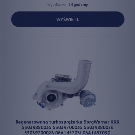
Wysyłka w:
24 godziny
WYŚWIETL
Regenerowana turbosprężarka BorgWarner KKK
53039880035 53039700035 53039880026
53039700026 06A145703J 06A145703Q