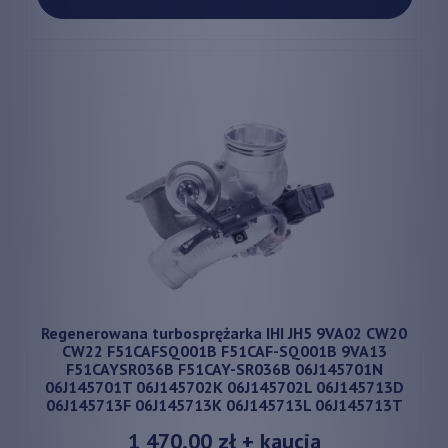
Regenerowana turbosprężarka IHI JH5 9VA02 CW20
CW22 F51CAFSQ001B F51CAF-SQ001B 9VA13
F51CAYSR036B F51CAY-SR036B 06J145701N
06J145701T 06J145702K 06J145702L 06J145713D
06J145713F 06J145713K 06J145713L 06J145713T
1 470,00 zł
+ kaucja