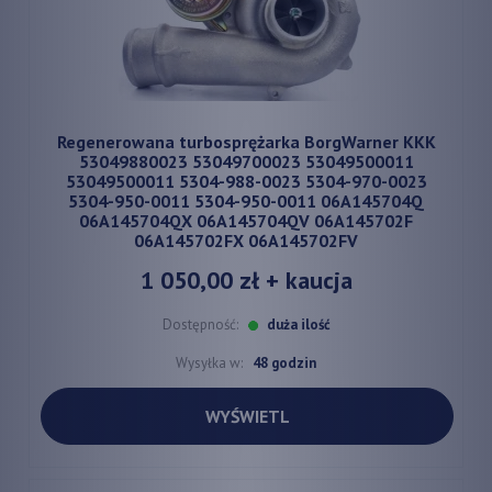
Regenerowana turbosprężarka BorgWarner KKK
53049880023 53049700023 53049500011
53049500011 5304-988-0023 5304-970-0023
5304-950-0011 5304-950-0011 06A145704Q
06A145704QX 06A145704QV 06A145702F
06A145702FX 06A145702FV
1 050,00 zł
+ kaucja
Dostępność:
duża ilość
Wysyłka w:
48 godzin
WYŚWIETL