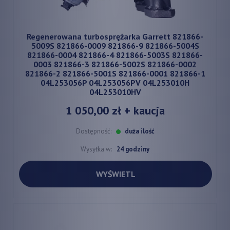
Regenerowana turbosprężarka Garrett 821866-
5009S 821866-0009 821866-9 821866-5004S
821866-0004 821866-4 821866-5003S 821866-
0003 821866-3 821866-5002S 821866-0002
821866-2 821866-5001S 821866-0001 821866-1
04L253056P 04L253056PV 04L253010H
04L253010HV
1 050,00 zł
+ kaucja
Dostępność:
duża ilość
Wysyłka w:
24 godziny
WYŚWIETL