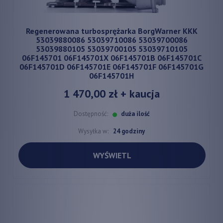
Regenerowana turbosprężarka BorgWarner KKK
53039880086 53039710086 53039700086
53039880105 53039700105 53039710105
06F145701 06F145701X 06F145701B 06F145701C
06F145701D 06F145701E 06F145701F 06F145701G
06F145701H
1 470,00 zł
+ kaucja
Dostępność:
duża ilość
Wysyłka w:
24 godziny
WYŚWIETL