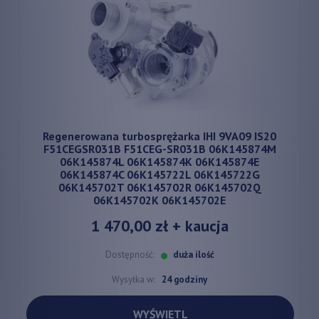
Regenerowana turbosprężarka IHI 9VA09 IS20
F51CEGSR031B F51CEG-SR031B 06K145874M
06K145874L 06K145874K 06K145874E
06K145874C 06K145722L 06K145722G
06K145702T 06K145702R 06K145702Q
06K145702K 06K145702E
1 470,00 zł
+ kaucja
Dostępność:
duża ilość
Wysyłka w:
24 godziny
WYŚWIETL