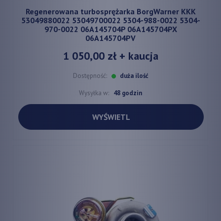
Regenerowana turbosprężarka BorgWarner KKK
53049880022 53049700022 5304-988-0022 5304-
970-0022 06A145704P 06A145704PX
06A145704PV
1 050,00 zł
+ kaucja
Dostępność:
duża ilość
Wysyłka w:
48 godzin
WYŚWIETL