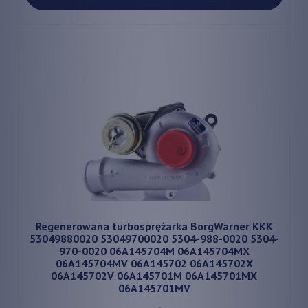
Regenerowana turbosprężarka BorgWarner KKK
53049880020 53049700020 5304-988-0020 5304-
970-0020 06A145704M 06A145704MX
06A145704MV 06A145702 06A145702X
06A145702V 06A145701M 06A145701MX
06A145701MV