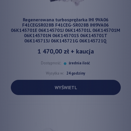
Regenerowana turbosprężarka IHI 9VA06
F41CEGSR028B F41CEG-SR028B IHI9VA06
06K145701E 06K145701J 06K145701L 06K145701M
06K145701N 06K145701S 06K145701T
06K145713J 06K145721G 06K145721Q
1 470,00 zł
+ kaucja
Dostępność:
średnia ilość
Wysyłka w:
24 godziny
WYŚWIETL