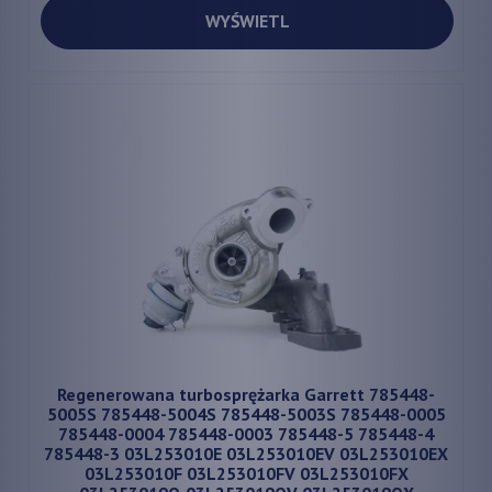
WYŚWIETL
Regenerowana turbosprężarka Garrett 785448-
5005S 785448-5004S 785448-5003S 785448-0005
785448-0004 785448-0003 785448-5 785448-4
785448-3 03L253010E 03L253010EV 03L253010EX
03L253010F 03L253010FV 03L253010FX