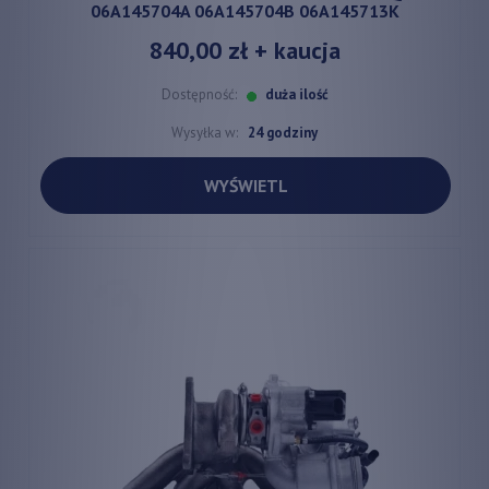
06A145704A 06A145704B 06A145713K
840,00 zł
+ kaucja
Dostępność:
duża ilość
Wysyłka w:
24 godziny
WYŚWIETL