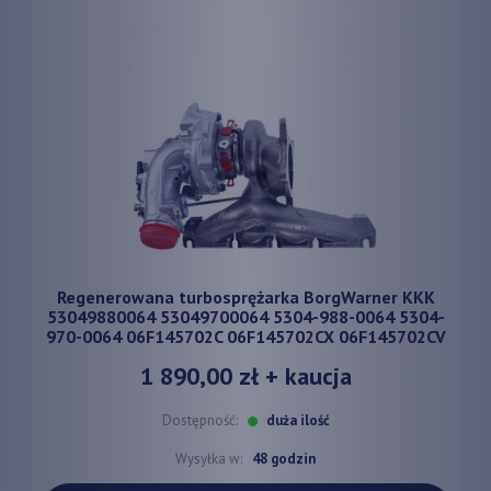
Regenerowana turbosprężarka BorgWarner KKK
53049880064 53049700064 5304-988-0064 5304-
970-0064 06F145702C 06F145702CX 06F145702CV
1 890,00 zł
+ kaucja
Dostępność:
duża ilość
Wysyłka w:
48 godzin