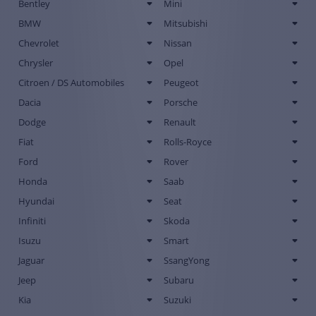
Bentley
Mini
BMW
Mitsubishi
Chevrolet
Nissan
Chrysler
Opel
Citroen / DS Automobiles
Peugeot
Dacia
Porsche
Dodge
Renault
Fiat
Rolls-Royce
Ford
Rover
Honda
Saab
Hyundai
Seat
Infiniti
Skoda
Isuzu
Smart
Jaguar
SsangYong
Jeep
Subaru
Kia
Suzuki