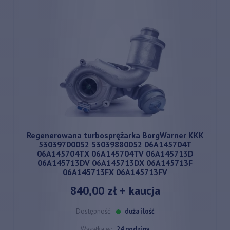
Regenerowana turbosprężarka BorgWarner KKK
53039700052 53039880052 06A145704T
06A145704TX 06A145704TV 06A145713D
06A145713DV 06A145713DX 06A145713F
06A145713FX 06A145713FV
840,00 zł
+ kaucja
Dostępność:
duża ilość
Wysyłka w:
24 godziny