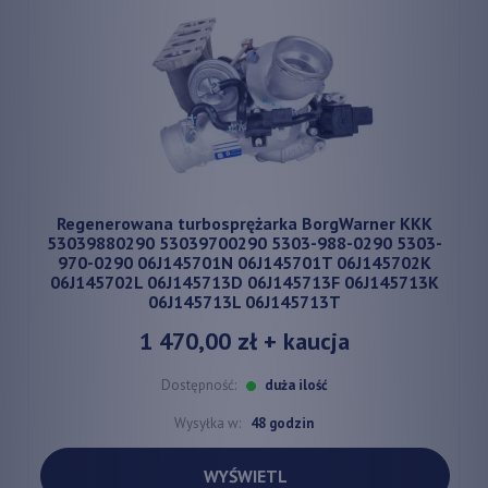
Regenerowana turbosprężarka BorgWarner KKK
53039880290 53039700290 5303-988-0290 5303-
970-0290 06J145701N 06J145701T 06J145702K
06J145702L 06J145713D 06J145713F 06J145713K
06J145713L 06J145713T
1 470,00 zł
+ kaucja
Dostępność:
duża ilość
Wysyłka w:
48 godzin
WYŚWIETL