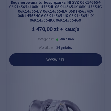
Regenerowana turbosprężarka IHI SVZ 06K145654
06K145654J 06K145654L 06K145654K 06K145654G
06K145654JV 06K145654LV 06K145654KV
06K145654GV 06K145654JX 06K145654LX
06K145654KX 06K145654GX
1 470,00 zł
+ kaucja
Dostępność:
duża ilość
Wysyłka w:
24 godziny
WYŚWIETL