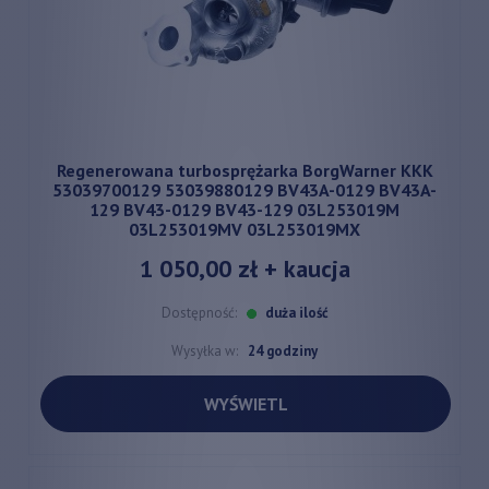
Regenerowana turbosprężarka BorgWarner KKK
53039700129 53039880129 BV43A-0129 BV43A-
129 BV43-0129 BV43-129 03L253019M
03L253019MV 03L253019MX
1 050,00 zł
+ kaucja
Dostępność:
duża ilość
Wysyłka w:
24 godziny
WYŚWIETL