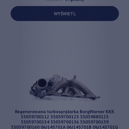
WYŚWIETL
Regenerowana turbosprężarka BorgWarner KKK
53039700112 53039700123 53039880123
53039700134 53039700136 53039700159
53039700160 06J145701A 06J145701B 06J145701G