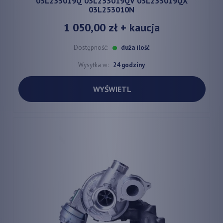
03L253019Q 03L253019QV 03L253019QX
03L253010N
1 050,00 zł
+ kaucja
Dostępność:
duża ilość
Wysyłka w:
24 godziny
WYŚWIETL