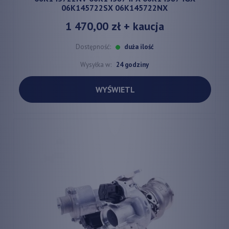
06K145722SX 06K145722NX
1 470,00 zł
+ kaucja
Dostępność:
duża ilość
Wysyłka w:
24 godziny
WYŚWIETL