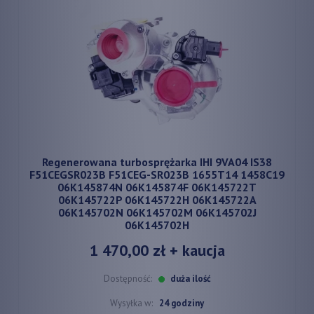
Regenerowana turbosprężarka IHI 9VA04 IS38
F51CEGSR023B F51CEG-SR023B 1655T14 1458C19
06K145874N 06K145874F 06K145722T
06K145722P 06K145722H 06K145722A
06K145702N 06K145702M 06K145702J
06K145702H
1 470,00 zł
+ kaucja
Dostępność:
duża ilość
Wysyłka w:
24 godziny