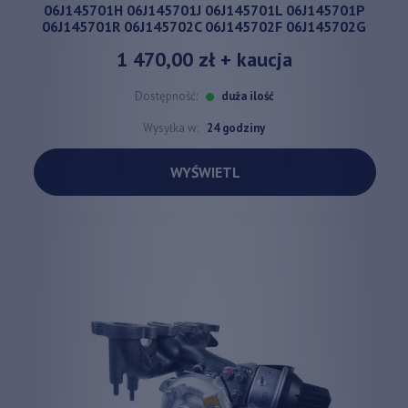
06J145701H 06J145701J 06J145701L 06J145701P
06J145701R 06J145702C 06J145702F 06J145702G
1 470,00 zł
+ kaucja
Dostępność:
duża ilość
Wysyłka w:
24 godziny
WYŚWIETL