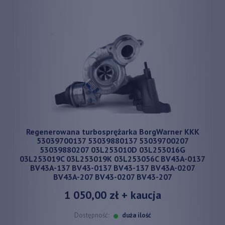
Regenerowana turbosprężarka BorgWarner KKK
53039700137 53039880137 53039700207
53039880207 03L253010D 03L253016G
03L253019C 03L253019K 03L253056C BV43A-0137
BV43A-137 BV43-0137 BV43-137 BV43A-0207
BV43A-207 BV43-0207 BV43-207
1 050,00 zł
+ kaucja
Dostępność:
duża ilość