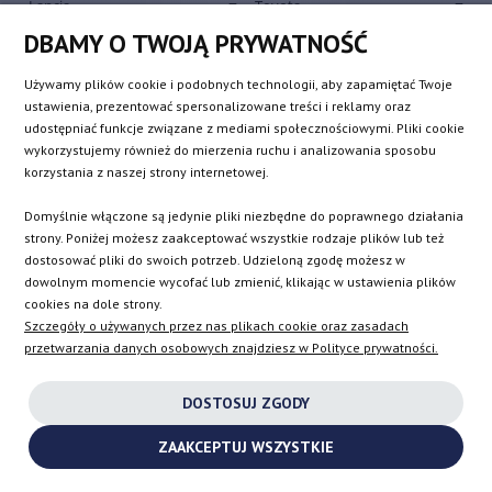
Lancia
Toyota
Land Rover
Volkswagen
DBAMY O TWOJĄ PRYWATNOŚĆ
Lexus
Volvo
Używamy plików cookie i podobnych technologii, aby zapamiętać Twoje
ustawienia, prezentować spersonalizowane treści i reklamy oraz
udostępniać funkcje związane z mediami społecznościowymi. Pliki cookie
Producenci turbosprężarek
wykorzystujemy również do mierzenia ruchu i analizowania sposobu
korzystania z naszej strony internetowej.
Turbosprężarki Garrett
Turbosprężarki Melett
Domyślnie włączone są jedynie pliki niezbędne do poprawnego działania
Turbosprężarki BorgWarner
Turbosprężarki Toyota
strony. Poniżej możesz zaakceptować wszystkie rodzaje plików lub też
KKK
dostosować pliki do swoich potrzeb. Udzieloną zgodę możesz w
Turbosprężarki Schwitzer
dowolnym momencie wycofać lub zmienić, klikając w ustawienia plików
Turbosprężarki Mitsubishi
Turbosprężarki Holset
cookies na dole strony.
Turbosprężarki IHI
Turbosprężarki Hitachi
Szczegóły o używanych przez nas plikach cookie oraz zasadach
Turbosprężarki BMTS Bosch-
przetwarzania danych osobowych znajdziesz w Polityce prywatności.
Mahle
DOSTOSUJ ZGODY
Dostarczamy na terenie całej Polski
ZAAKCEPTUJ WSZYSTKIE