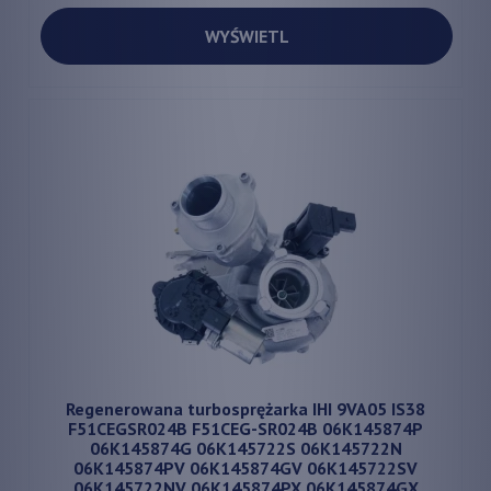
WYŚWIETL
Regenerowana turbosprężarka IHI 9VA05 IS38
F51CEGSR024B F51CEG-SR024B 06K145874P
06K145874G 06K145722S 06K145722N
06K145874PV 06K145874GV 06K145722SV
06K145722NV 06K145874PX 06K145874GX