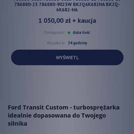
786880-23 786880-9023W BK2Q6K682HA BK2Q-
6K682-HA
1 050,00 zł
+ kaucja
Dostępność:
duża ilość
Wysyłka w:
24 godziny
WYŚWIETL
Ford Transit Custom - turbosprężarka
idealnie dopasowana do Twojego
silnika