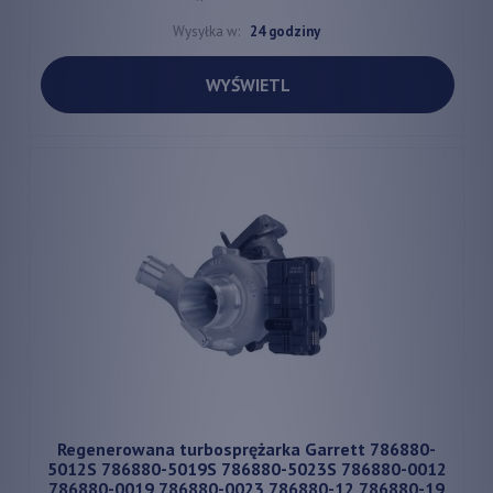
Wysyłka w:
24 godziny
WYŚWIETL
Regenerowana turbosprężarka Garrett 786880-
5012S 786880-5019S 786880-5023S 786880-0012
786880-0019 786880-0023 786880-12 786880-19