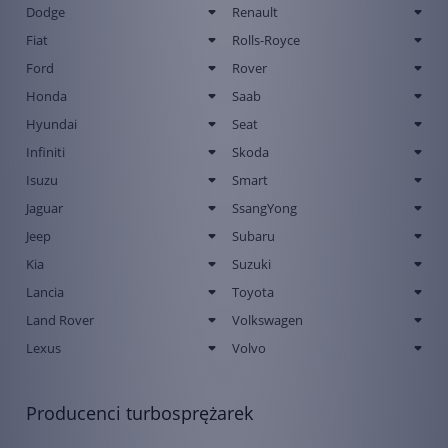
Dodge
Renault
Fiat
Rolls-Royce
Ford
Rover
Honda
Saab
Hyundai
Seat
Infiniti
Skoda
Isuzu
Smart
Jaguar
SsangYong
Jeep
Subaru
Kia
Suzuki
Lancia
Toyota
Land Rover
Volkswagen
Lexus
Volvo
Producenci turbosprężarek