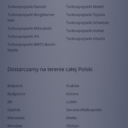
Turbosprężarki Garrett
Turbosprężarki Melett
Turbosprężarki BorgWarner
Turbosprężarki Toyota
KKK
Turbosprężarki Schwitzer
Turbosprężarki Mitsubishi
Turbosprężarki Holset
Turbosprężarki IHI
Turbosprężarki Hitachi
Turbosprężarki BMTS Bosch-
Mahle
Dostarczamy na terenie całej Polski
Białystok
Kraków
Bydgoszcz
Krosno
Ełk
Lublin
Gdańsk
Gorzów Wielkopolski
Warszawa
Mielec
Wrocław
Olsztyn