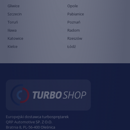
Gliwice
Opole
Szczecin
Pabianice
Toruń
Poznań
Iława
Radom
Katowice
Rzeszów
Kielce
Łódź
Europejski dostawca turbosprężarek
QRP Automotive SP. Z O.O.
Bratnia 8
,
PL
-
56-400
Oleśnica