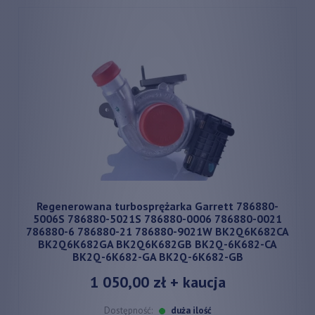
Regenerowana turbosprężarka Garrett 786880-
5006S 786880-5021S 786880-0006 786880-0021
786880-6 786880-21 786880-9021W BK2Q6K682CA
BK2Q6K682GA BK2Q6K682GB BK2Q-6K682-CA
BK2Q-6K682-GA BK2Q-6K682-GB
1 050,00 zł
+ kaucja
Dostępność:
duża ilość