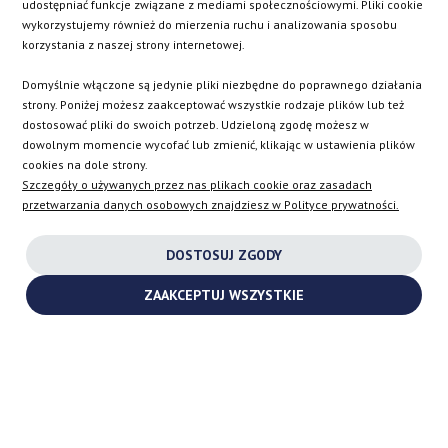
udostępniać funkcje związane z mediami społecznościowymi. Pliki cookie
CZ
ES
IT
SE
wykorzystujemy również do mierzenia ruchu i analizowania sposobu
korzystania z naszej strony internetowej.
Domyślnie włączone są jedynie pliki niezbędne do poprawnego działania
SK
strony. Poniżej możesz zaakceptować wszystkie rodzaje plików lub też
dostosować pliki do swoich potrzeb. Udzieloną zgodę możesz w
dowolnym momencie wycofać lub zmienić, klikając w ustawienia plików
EN
cookies na dole strony.
Szczegóły o używanych przez nas plikach cookie oraz zasadach
przetwarzania danych osobowych znajdziesz w Polityce prywatności.
INSTAGRAM
DOSTOSUJ ZGODY
FACEBOOK
ZAAKCEPTUJ WSZYSTKIE
YOUTUBE
2026 ©
TURBOCHARGES-SHOP.COM