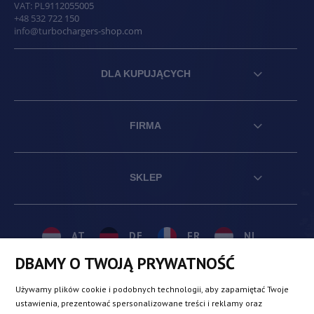
VAT:
PL9112055005
+48 532 722 150
info@turbochargers-shop.com
DLA KUPUJĄCYCH
FIRMA
SKLEP
AT
DE
FR
NL
DBAMY O TWOJĄ PRYWATNOŚĆ
BE
DK
IE
PL
Używamy plików cookie i podobnych technologii, aby zapamiętać Twoje
ustawienia, prezentować spersonalizowane treści i reklamy oraz