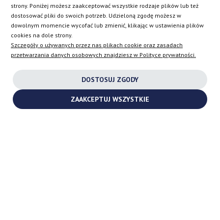
strony. Poniżej możesz zaakceptować wszystkie rodzaje plików lub też
dostosować pliki do swoich potrzeb. Udzieloną zgodę możesz w
Białystok
Kraków
dowolnym momencie wycofać lub zmienić, klikając w ustawienia plików
Bydgoszcz
Krosno
cookies na dole strony.
Ełk
Lublin
Szczegóły o używanych przez nas plikach cookie oraz zasadach
przetwarzania danych osobowych znajdziesz w Polityce prywatności.
Gdańsk
Gorzów Wielkopolski
Warszawa
Mielec
DOSTOSUJ ZGODY
Wrocław
Olsztyn
Gliwice
Opole
ZAAKCEPTUJ WSZYSTKIE
Szczecin
Pabianice
Toruń
Poznań
Iława
Radom
Katowice
Rzeszów
Kielce
Łódź