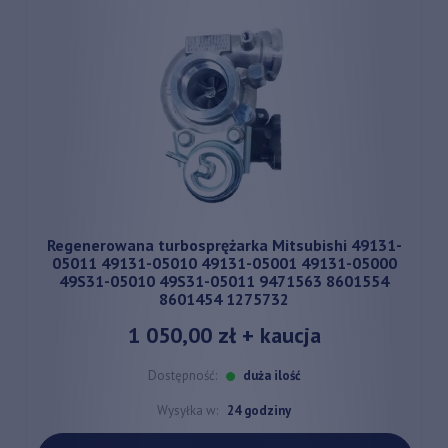
szczegółowych informacji o regeneracji? Skontaktuj się z naszymi
specjalistami! Nasz zespół jest gotowy, by zapewnić Ci fachowe
doradztwo.
Regenerowana turbosprężarka Mitsubishi 49131-
05011 49131-05010 49131-05001 49131-05000
49S31-05010 49S31-05011 9471563 8601554
8601454 1275732
1 050,00 zł
+ kaucja
Dostępność:
duża ilość
Wysyłka w:
24 godziny