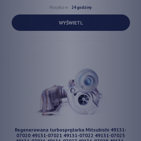
Wysyłka w:
24 godziny
WYŚWIETL
Regenerowana turbosprężarka Mitsubishi 49131-
07020 49131-07021 49131-07022 49131-07025
49131-07026 49131-07027 49131-07028 49131-