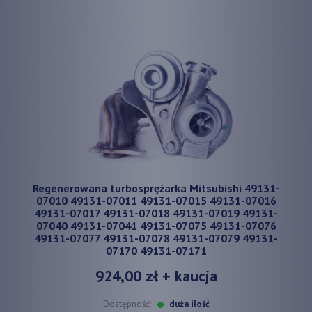
Regenerowana turbosprężarka Mitsubishi 49131-
07010 49131-07011 49131-07015 49131-07016
49131-07017 49131-07018 49131-07019 49131-
07040 49131-07041 49131-07075 49131-07076
49131-07077 49131-07078 49131-07079 49131-
07170 49131-07171
924,00 zł
+ kaucja
Dostępność:
duża ilość