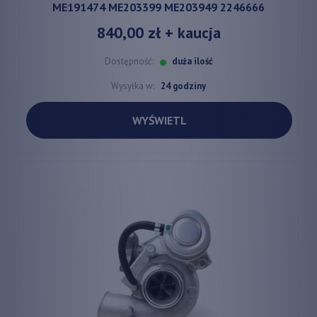
ME191474 ME203399 ME203949 2246666
840,00 zł
+ kaucja
Dostępność:
duża ilość
Wysyłka w:
24 godziny
WYŚWIETL