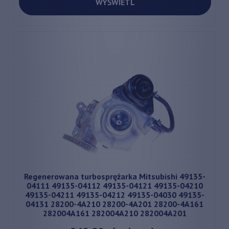
WYŚWIETL
Regenerowana turbosprężarka Mitsubishi 49135-
04111 49135-04112 49135-04121 49135-04210
49135-04211 49135-04212 49135-04030 49135-
04131 28200-4A210 28200-4A201 28200-4A161
282004A161 282004A210 282004A201