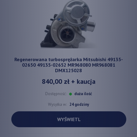
Regenerowana turbosprężarka Mitsubishi 49135-
02650 49135-02652 MR968080 MR968081
DMX125028
840,00 zł
+ kaucja
Dostępność:
duża ilość
Wysyłka w:
24 godziny
WYŚWIETL