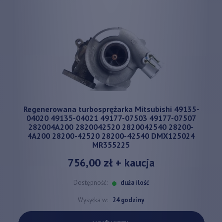
Regenerowana turbosprężarka Mitsubishi 49135-
04020 49135-04021 49177-07503 49177-07507
282004A200 2820042520 2820042540 28200-
4A200 28200-42520 28200-42540 DMX125024
MR355225
756,00 zł
+ kaucja
Dostępność:
duża ilość
Wysyłka w:
24 godziny