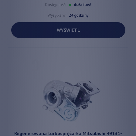
Dostępność:
duża ilość
Wysyłka w:
24 godziny
WYŚWIETL
Regenerowana turbosprężarka Mitsubishi 49131-