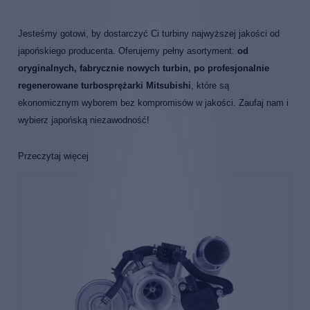
Jesteśmy gotowi, by dostarczyć Ci turbiny najwyższej jakości od
japońskiego producenta. Oferujemy pełny asortyment:
od
oryginalnych, fabrycznie nowych turbin, po profesjonalnie
regenerowane turbosprężarki Mitsubishi
, które są
ekonomicznym wyborem bez kompromisów w jakości. Zaufaj nam i
wybierz japońską niezawodność!
Mitsubishi Turbocharger and Engine
Przeczytaj więcej
Europe
Mitsubishi, czyli trzy diamenty - japońskie mocarstwo inżynieryjne z
ponad stuletnią historią. Mitsubishi Heavy Industries (MHI) odgrywa
kluczową rolę w dostarczaniu turbosprężarek do silników na całym
świecie. Ich turbiny są wybierane przez czołowych producentów
samochodów (OEM) jako element pierwszego montażu.
Wybierając
turbosprężarki Mitsubishi, stawiasz na sprawdzone
rozwiązania
, które zostały zaprojektowane do pracy w najbardziej