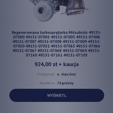
Regenerowana turbosprężarka Mitsubishi 49131-
07000 49131-07001 49131-07005 49131-07006
49131-07007 49131-07008 49131-07009 49131-
07030 49131-07031 49131-07065 49131-07066
49131-07067 49131-07068 49131-07069 49131-
07160 49131-07161 49131-07205
924,00 zł
+ kaucja
Dostępność:
duża ilość
Wysyłka w:
24 godziny
WYŚWIETL