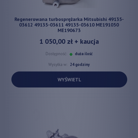
Regenerowana turbosprężarka Mitsubishi 49135-
03612 49135-03611 49135-03610 ME191050
ME190673
1 050,00 zł
+ kaucja
Dostępność:
duża ilość
Wysyłka w:
24 godziny
WYŚWIETL