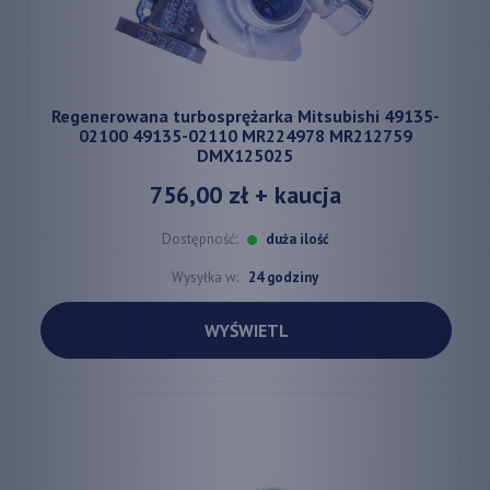
Regenerowana turbosprężarka Mitsubishi 49135-
02100 49135-02110 MR224978 MR212759
DMX125025
756,00 zł
+ kaucja
Dostępność:
duża ilość
Wysyłka w:
24 godziny
WYŚWIETL