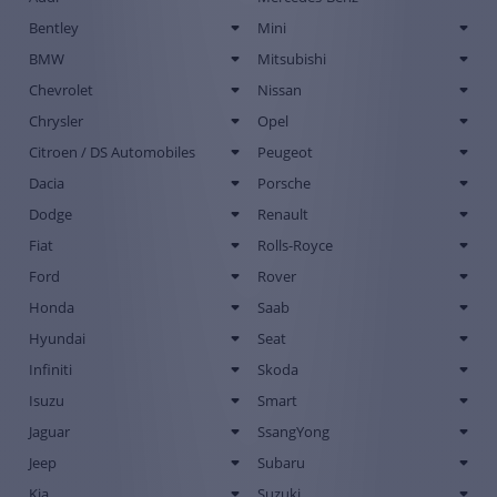
Bentley
Mini
BMW
Mitsubishi
Chevrolet
Nissan
Chrysler
Opel
Citroen / DS Automobiles
Peugeot
Dacia
Porsche
Dodge
Renault
Fiat
Rolls-Royce
Ford
Rover
Honda
Saab
Hyundai
Seat
Infiniti
Skoda
Isuzu
Smart
Jaguar
SsangYong
Jeep
Subaru
Kia
Suzuki