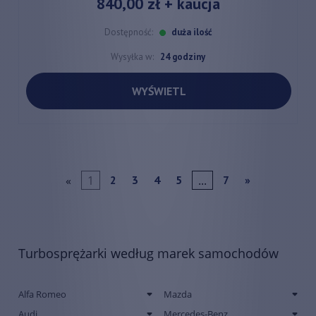
840,00 zł
+ kaucja
Dostępność:
duża ilość
Wysyłka w:
24 godziny
WYŚWIETL
«
1
...
2
3
4
5
7
»
Turbosprężarki według marek samochodów
Alfa Romeo
Mazda
Audi
Mercedes-Benz