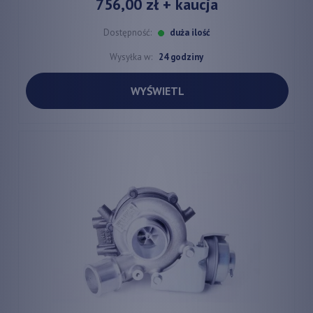
756,00 zł
+ kaucja
Dostępność:
duża ilość
Wysyłka w:
24 godziny
WYŚWIETL