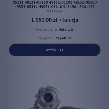
05111 49131-05110 49131-05101 49131-05100
49S31-05111 49S31-05110 9471564 8601455
1275733
1 050,00 zł
+ kaucja
Dostępność:
duża ilość
Wysyłka w:
24 godziny
WYŚWIETL