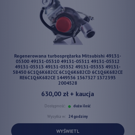
Regenerowana turbosprężarka Mitsubishi 49131-
05300 49131-05310 49131-05311 49131-05312
49131-05313 49131-05352 49131-05353 49131-
58450 6C1Q6K682CC 6C1Q6K682CD 6C1Q6K682CE
RE6C1Q6K682CE 1449556 1567327 1372393
2004528
630,00 zł
+ kaucja
Dostępność:
duża ilość
Wysyłka w:
24 godziny
WYŚWIETL