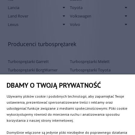
Lancia
Toyota
Land Rover
Volkswagen
Lexus
Volvo
Producenci turbosprężarek
Turbosprężarki Garrett
Turbosprężarki Melett
Turbosprężarki BorgWarner
Turbosprężarki Toyota
KKK
Turbosprężarki Schwitzer
DBAMY O TWOJĄ PRYWATNOŚĆ
Turbosprężarki Mitsubishi
Turbosprężarki Holset
Turbosprężarki IHI
Turbosprężarki Hitachi
Używamy plików cookie i podobnych technologii, aby zapamiętać Twoje
Turbosprężarki BMTS Bosch-
ustawienia, prezentować spersonalizowane treści i reklamy oraz
Mahle
udostępniać funkcje związane z mediami społecznościowymi. Pliki cookie
wykorzystujemy również do mierzenia ruchu i analizowania sposobu
korzystania z naszej strony internetowej.
Dostarczamy na terenie całej Polski
Domyślnie włączone są jedynie pliki niezbędne do poprawnego działania