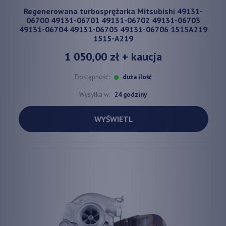
Regenerowana turbosprężarka Mitsubishi 49131-
06700 49131-06701 49131-06702 49131-06703
49131-06704 49131-06705 49131-06706 1515A219
1515-A219
1 050,00 zł
+ kaucja
Dostępność:
duża ilość
Wysyłka w:
24 godziny
WYŚWIETL