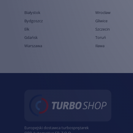
Białystok
Wrocław
Bydgoszcz
Gliwice
Ełk
Szczecin
Gdańsk
Toruń
Warszawa
Iława
Europejski dostawca turbosprężarek