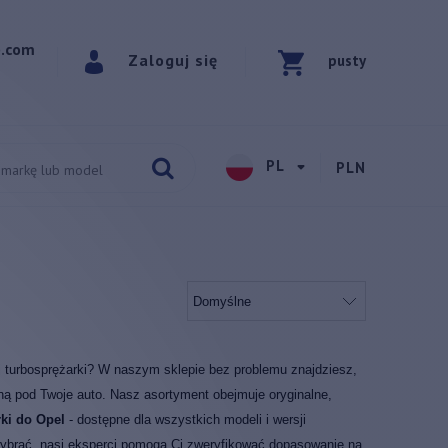
p.com
Zaloguj się
pusty
PL
PLN
 turbosprężarki? W naszym sklepie bez problemu znajdziesz,
ną pod Twoje auto. Nasz asortyment obejmuje oryginalne,
ki do Opel
- dostępne dla wszystkich modeli i wersji
y wybrać, nasi eksperci pomogą Ci zweryfikować dopasowanie na