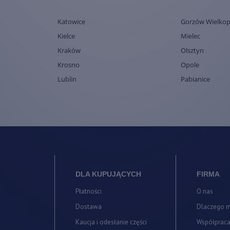
Katowice
Gorzów Wielkop
Kielce
Mielec
Kraków
Olsztyn
Krosno
Opole
Lublin
Pabianice
DLA KUPUJĄCYCH
FIRMA
Płatności
O nas
Dostawa
Dlaczego 
Kaucja i odesłanie części
Współprac