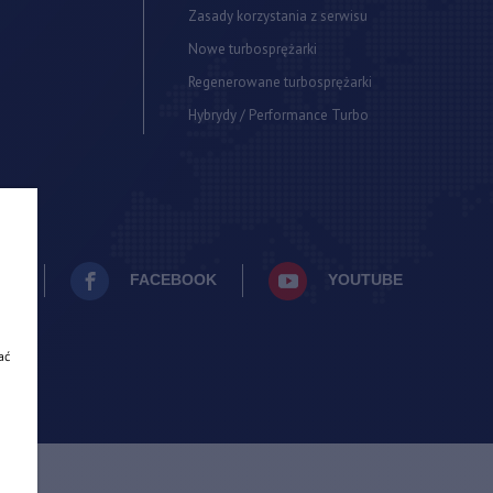
Zasady korzystania z serwisu
Nowe turbosprężarki
Regenerowane turbosprężarki
Hybrydy / Performance Turbo
AM
FACEBOOK
YOUTUBE
ać