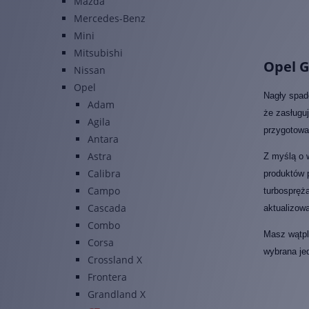
Mazda
Mercedes-Benz
Mini
Mitsubishi
Opel G
Nissan
Opel
Nagły spad
Adam
że zasługuj
Agila
przygotowa
Antara
Astra
Z myślą o 
Calibra
produktów 
Campo
turbospręża
Cascada
aktualizow
Combo
Masz wątpli
Corsa
wybrana je
Crossland X
Frontera
Grandland X