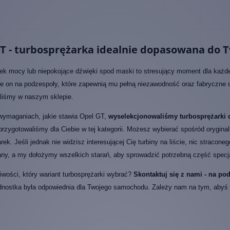
T - turbosprężarka idealnie dopasowana do T
ek mocy lub niepokojące dźwięki spod maski to stresujący moment dla każd
e on na podzespoły, które zapewnią mu pełną niezawodność oraz fabryczne osi
liśmy w naszym sklepie.
wymaganiach, jakie stawia Opel GT,
wyselekcjonowaliśmy turbosprężarki 
przygotowaliśmy dla Ciebie w tej kategorii. Możesz wybierać spośród orygina
rek. Jeśli jednak nie widzisz interesującej Cię turbiny na liście, nic stracone
any, a my dołożymy wszelkich starań, aby sprowadzić potrzebną część specjal
wości, który wariant turbosprężarki wybrać?
Skontaktuj się z nami - na p
dnostka była odpowiednia dla Twojego samochodu. Zależy nam na tym, abyś jak