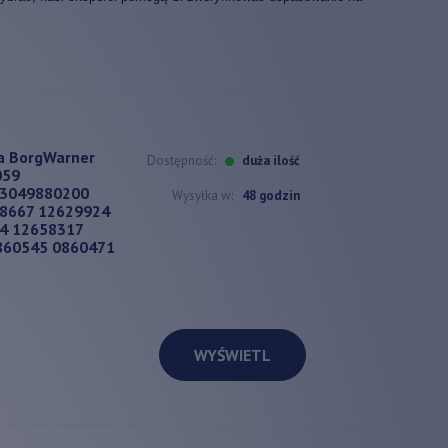
a BorgWarner
Dostępność:
duża ilość
059
53049880200
Wysyłka w:
48 godzin
8667 12629924
4 12658317
860545 0860471
WYŚWIETL