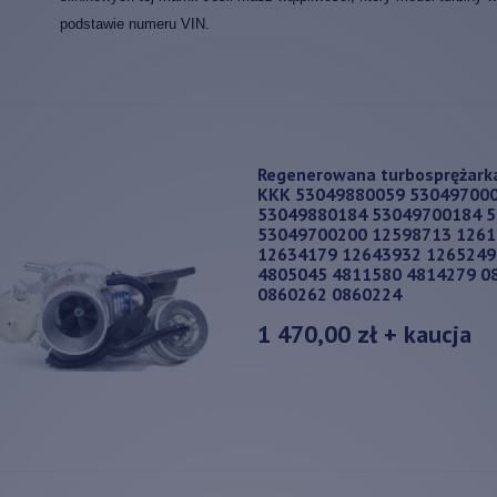
podstawie numeru VIN.
Regenerowana turbosprężark
KKK 53049880059 53049700
53049880184 53049700184 
53049700200 12598713 1261
12634179 12643932 1265249
4805045 4811580 4814279 0
0860262 0860224
1 470,00 zł
+ kaucja