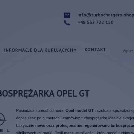
info@turbochargers-sho
+48 532 722 150
KONTAKT
INFORMACJE DLA KUPUJĄCYCH
BOSPRĘŻARKA OPEL GT
Posiadasz samochód marki
Opel model GT
i szukasz sprawdzonej
dopasujesz po numerach i zamówisz turbosprężarkę idealnie skrojo
fabrycznie
nowe oraz profesjonalnie regenerowane turbosprężar
silnikowych tej marki. Jeśli masz wątpliwości, który model turbin