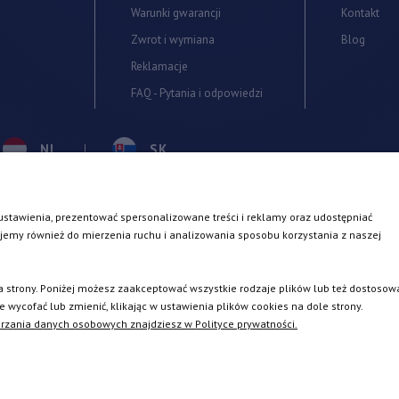
Warunki gwarancji
Kontakt
Zwrot i wymiana
Blog
Reklamacje
FAQ - Pytania i odpowiedzi
NL
SK
PL
EN
stawienia, prezentować spersonalizowane treści i reklamy oraz udostępniać
INSTAGR
jemy również do mierzenia ruchu i analizowania sposobu korzystania z naszej
SE
 strony. Poniżej możesz zaakceptować wszystkie rodzaje plików lub też dostosow
ycofać lub zmienić, klikając w ustawienia plików cookies na dole strony.
rzania danych osobowych znajdziesz w Polityce prywatności.
2026 ©
TURBOCHARGES-SHOP.COM