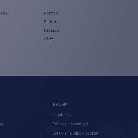
olski
Poznań
Radom
Rzeszów
Łódź
SKLEP
Regulamin
my?
Polityka prywatności
a
Ustawienia plików cookies