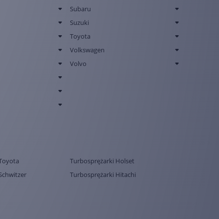
Subaru
Suzuki
Toyota
Volkswagen
Volvo
Toyota
Turbosprężarki Holset
Schwitzer
Turbosprężarki Hitachi