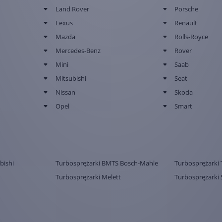
Land Rover
Porsche
Lexus
Renault
Mazda
Rolls-Royce
Mercedes-Benz
Rover
Mini
Saab
Mitsubishi
Seat
Nissan
Skoda
Opel
Smart
bishi
Turbosprężarki BMTS Bosch-Mahle
Turbosprężarki 
Turbosprężarki Melett
Turbosprężarki 