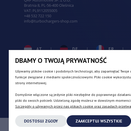
QRP Automotive SP. Z O.O.
Bratnia 8
,
PL
-
56-400
Oleśnica
VAT:
PL9112055005
+48 532 722 150
info@turbochargers-shop.com
AT
DE
FR
DBAMY O TWOJĄ PRYWATNOŚĆ
BE
DK
IE
Używamy plików cookie i podobnych technologii, aby zapamiętać Twoje u
funkcje związane z mediami społecznościowymi. Pliki cookie wykorzystu
strony internetowej.
CZ
ES
IT
Domyślnie włączone są jedynie pliki niezbędne do poprawnego działania
pliki do swoich potrzeb. Udzieloną zgodę możesz w dowolnym momencie w
Szczegóły o używanych przez nas plikach cookie oraz zasadach przetwa
DOSTOSUJ ZGODY
ZAAKCEPTUJ WSZYSTKIE