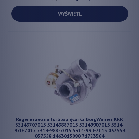
WYŚWIETL
Regenerowana turbosprężarka BorgWarner KKK
53149707015 53149887015 53149907015 5314-
970-7015 5314-988-7015 5314-990-7015 037559
037558 1463015080 71723564