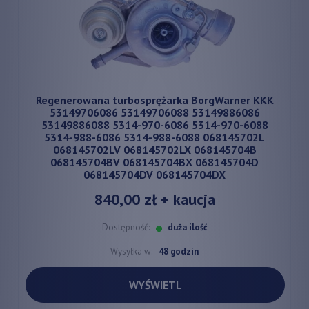
Regenerowana turbosprężarka BorgWarner KKK
53149706086 53149706088 53149886086
53149886088 5314-970-6086 5314-970-6088
5314-988-6086 5314-988-6088 068145702L
068145702LV 068145702LX 068145704B
068145704BV 068145704BX 068145704D
068145704DV 068145704DX
840,00 zł
+ kaucja
Dostępność:
duża ilość
Wysyłka w:
48 godzin
WYŚWIETL