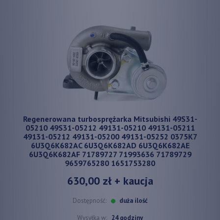
Regenerowana turbosprężarka Mitsubishi 49S31-
05210 49S31-05212 49131-05210 49131-05211
49131-05212 49131-05200 49131-05252 0375K7
6U3Q6K682AC 6U3Q6K682AD 6U3Q6K682AE
6U3Q6K682AF 71789727 71993636 71789729
9659765280 1651753280
630,00 zł
+ kaucja
Dostępność:
duża ilość
Wysyłka w:
24 godziny