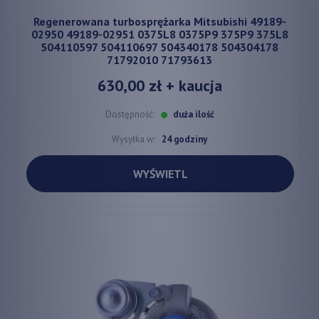
Regenerowana turbosprężarka Mitsubishi 49189-
02950 49189-02951 0375L8 0375P9 375P9 375L8
504110597 504110697 504340178 504304178
71792010 71793613
630,00 zł
+ kaucja
Dostępność:
duża ilość
Wysyłka w:
24 godziny
WYŚWIETL