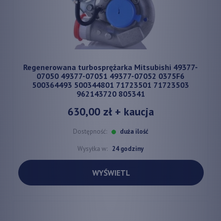
Regenerowana turbosprężarka Mitsubishi 49377-
07050 49377-07051 49377-07052 0375F6
500364493 500344801 71723501 71723503
962143720 805341
630,00 zł
+ kaucja
Dostępność:
duża ilość
Wysyłka w:
24 godziny
WYŚWIETL