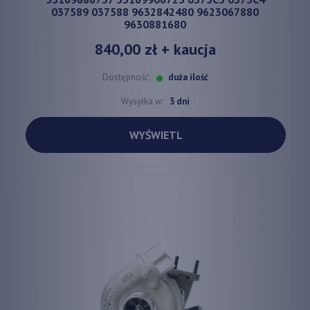
037589 037588 9632842480 9623067880
9630881680
840,00 zł
+ kaucja
Dostępność:
duża ilość
Wysyłka w:
3 dni
WYŚWIETL