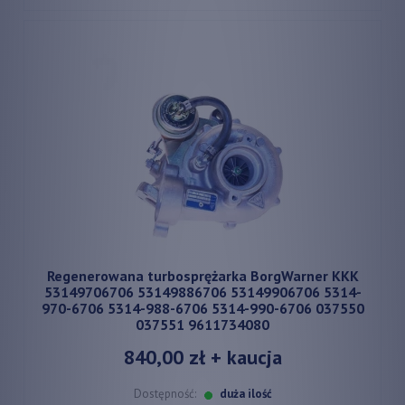
Regenerowana turbosprężarka BorgWarner KKK
53149706706 53149886706 53149906706 5314-
970-6706 5314-988-6706 5314-990-6706 037550
037551 9611734080
840,00 zł
+ kaucja
Dostępność:
duża ilość