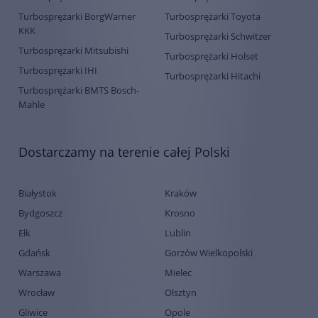
Turbosprężarki BorgWarner
Turbosprężarki Toyota
KKK
Turbosprężarki Schwitzer
Turbosprężarki Mitsubishi
Turbosprężarki Holset
Turbosprężarki IHI
Turbosprężarki Hitachi
Turbosprężarki BMTS Bosch-
Mahle
Dostarczamy na terenie całej Polski
Białystok
Kraków
Bydgoszcz
Krosno
Ełk
Lublin
Gdańsk
Gorzów Wielkopolski
Warszawa
Mielec
Wrocław
Olsztyn
Gliwice
Opole