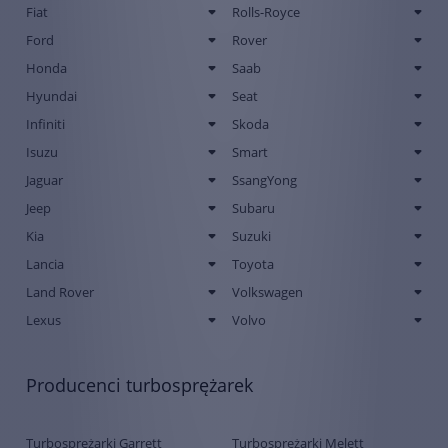
Fiat
Rolls-Royce
Ford
Rover
Honda
Saab
Hyundai
Seat
Infiniti
Skoda
Isuzu
Smart
Jaguar
SsangYong
Jeep
Subaru
Kia
Suzuki
Lancia
Toyota
Land Rover
Volkswagen
Lexus
Volvo
Producenci turbosprężarek
Turbosprężarki Garrett
Turbosprężarki Melett