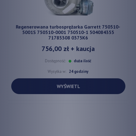
Regenerowana turbosprężarka Garrett 750510-
5001S 750510-0001 750510-1 504084355
71785308 0375K6
756,00 zł
+ kaucja
Dostępność:
duża ilość
Wysyłka w:
24 godziny
WYŚWIETL