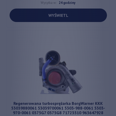
Wysyłka w:
24 godziny
WYŚWIETL
Regenerowana turbosprężarka BorgWarner KKK
53039880061 53039700061 5303-988-0061 5303-
970-0061 0375G7 0375G8 71723510 963647928