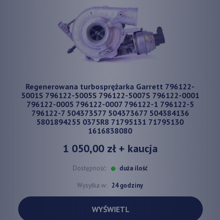
Regenerowana turbosprężarka Garrett 796122-
5001S 796122-5005S 796122-5007S 796122-0001
796122-0005 796122-0007 796122-1 796122-5
796122-7 504373577 504373677 504384136
5801894255 0375R8 71795131 71795130
1616838080
1 050,00 zł
+ kaucja
Dostępność:
duża ilość
Wysyłka w:
24 godziny
WYŚWIETL