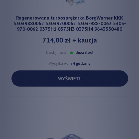
Regenerowana turbosprężarka BorgWarner KKK
53039880062 53039700062 5303-988-0062 5303-
970-0062 0375H1 0375H3 0375H4 9643350480
714,00 zł
+ kaucja
Dostępność:
duża ilość
Wysyłka w:
24 godziny
WYŚWIETL