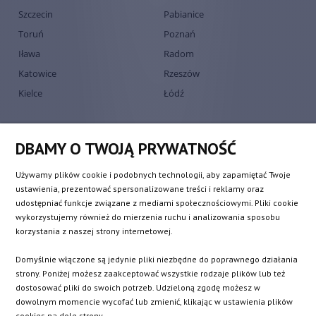
Szczecin
Pabianice
Toruń
Poznań
Iława
Radom
Katowice
Rzeszów
Kielce
Łódź
DBAMY O TWOJĄ PRYWATNOŚĆ
Używamy plików cookie i podobnych technologii, aby zapamiętać Twoje
ustawienia, prezentować spersonalizowane treści i reklamy oraz
udostępniać funkcje związane z mediami społecznościowymi. Pliki cookie
wykorzystujemy również do mierzenia ruchu i analizowania sposobu
korzystania z naszej strony internetowej.
Domyślnie włączone są jedynie pliki niezbędne do poprawnego działania
Europejski dostawca turbosprężarek
strony. Poniżej możesz zaakceptować wszystkie rodzaje plików lub też
QRP Automotive SP. Z O.O.
dostosować pliki do swoich potrzeb. Udzieloną zgodę możesz w
Bratnia 8
,
PL
-
56-400
Oleśnica
VAT:
PL9112055005
dowolnym momencie wycofać lub zmienić, klikając w ustawienia plików
+48 532 722 150
cookies na dole strony.