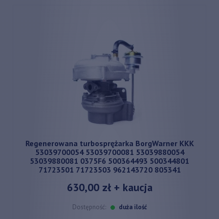
Regenerowana turbosprężarka BorgWarner KKK
53039700054 53039700081 53039880054
53039880081 0375F6 500364493 500344801
71723501 71723503 962143720 805341
630,00 zł
+ kaucja
Dostępność:
duża ilość