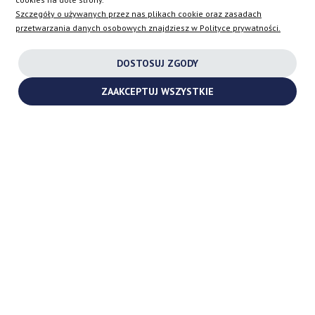
info@turbochargers-shop.com
Szczegóły o używanych przez nas plikach cookie oraz zasadach
przetwarzania danych osobowych znajdziesz w Polityce prywatności.
DLA KUPUJĄCYCH
DOSTOSUJ ZGODY
ZAAKCEPTUJ WSZYSTKIE
FIRMA
SKLEP
AT
DE
FR
NL
BE
DK
IE
PL
CZ
ES
IT
SE