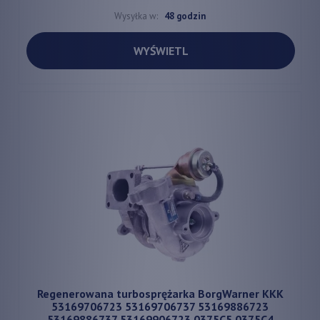
Wysyłka w:
48 godzin
WYŚWIETL
Regenerowana turbosprężarka BorgWarner KKK
53169706723 53169706737 53169886723
53169886737 53169906723 0375C5 0375C4