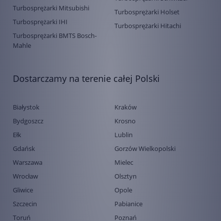
Turbosprężarki Mitsubishi
Turbosprężarki Holset
Turbosprężarki IHI
Turbosprężarki Hitachi
Turbosprężarki BMTS Bosch-
Mahle
Dostarczamy na terenie całej Polski
Białystok
Kraków
Bydgoszcz
Krosno
Ełk
Lublin
Gdańsk
Gorzów Wielkopolski
Warszawa
Mielec
Wrocław
Olsztyn
Gliwice
Opole
Szczecin
Pabianice
Toruń
Poznań