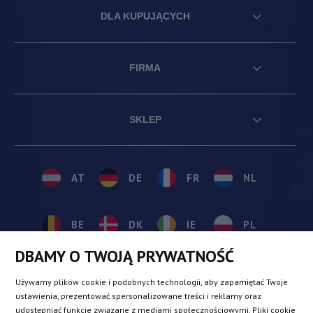
DLA KUPUJĄCYCH
FIRMA
SKLEP
AT
DE
FR
NL
BE
DK
IE
PL
DBAMY O TWOJĄ PRYWATNOŚĆ
CZ
ES
IT
SE
Używamy plików cookie i podobnych technologii, aby zapamiętać Twoje
ustawienia, prezentować spersonalizowane treści i reklamy oraz
udostępniać funkcje związane z mediami społecznościowymi. Pliki cookie