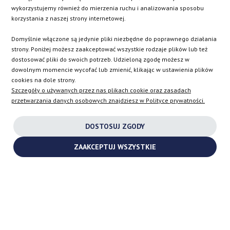
SK
wykorzystujemy również do mierzenia ruchu i analizowania sposobu
korzystania z naszej strony internetowej.
EN
Domyślnie włączone są jedynie pliki niezbędne do poprawnego działania
strony. Poniżej możesz zaakceptować wszystkie rodzaje plików lub też
dostosować pliki do swoich potrzeb. Udzieloną zgodę możesz w
dowolnym momencie wycofać lub zmienić, klikając w ustawienia plików
INSTAGRAM
cookies na dole strony.
Szczegóły o używanych przez nas plikach cookie oraz zasadach
przetwarzania danych osobowych znajdziesz w Polityce prywatności.
FACEBOOK
DOSTOSUJ ZGODY
YOUTUBE
ZAAKCEPTUJ WSZYSTKIE
2026 ©
TURBOCHARGES-SHOP.COM