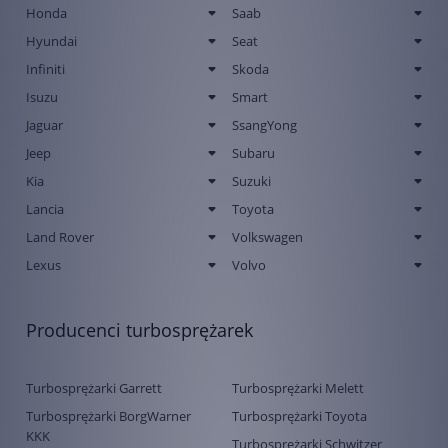
Honda
Saab
Hyundai
Seat
Infiniti
Skoda
Isuzu
Smart
Jaguar
SsangYong
Jeep
Subaru
Kia
Suzuki
Lancia
Toyota
Land Rover
Volkswagen
Lexus
Volvo
Producenci turbosprężarek
Turbosprężarki Garrett
Turbosprężarki Melett
Turbosprężarki BorgWarner
Turbosprężarki Toyota
KKK
Turbosprężarki Schwitzer