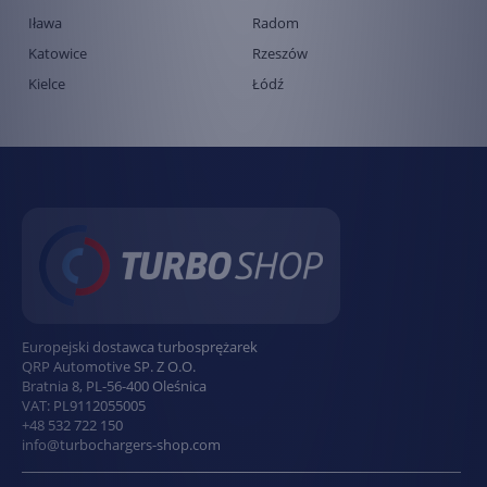
Iława
Radom
Katowice
Rzeszów
Kielce
Łódź
Europejski dostawca turbosprężarek
QRP Automotive SP. Z O.O.
Bratnia 8
,
PL
-
56-400
Oleśnica
VAT:
PL9112055005
+48 532 722 150
info@turbochargers-shop.com