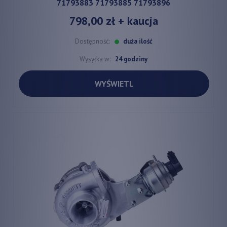
71793883 71793885 71793896
798,00 zł
+ kaucja
Dostępność:
duża ilość
Wysyłka w:
24 godziny
WYŚWIETL