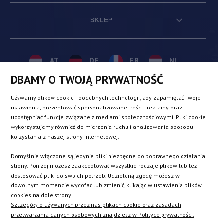
SKLEP
AT
DE
FR
NL
DBAMY O TWOJĄ PRYWATNOŚĆ
BE
DK
IE
PL
Używamy plików cookie i podobnych technologii, aby zapamiętać Twoje
ustawienia, prezentować spersonalizowane treści i reklamy oraz
udostępniać funkcje związane z mediami społecznościowymi. Pliki cookie
CZ
ES
IT
SE
wykorzystujemy również do mierzenia ruchu i analizowania sposobu
korzystania z naszej strony internetowej.
Domyślnie włączone są jedynie pliki niezbędne do poprawnego działania
SK
strony. Poniżej możesz zaakceptować wszystkie rodzaje plików lub też
dostosować pliki do swoich potrzeb. Udzieloną zgodę możesz w
dowolnym momencie wycofać lub zmienić, klikając w ustawienia plików
EN
cookies na dole strony.
Szczegóły o używanych przez nas plikach cookie oraz zasadach
przetwarzania danych osobowych znajdziesz w Polityce prywatności.