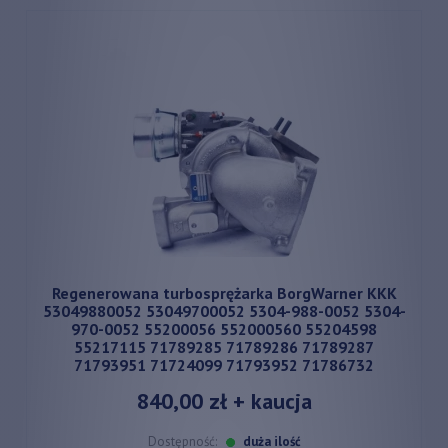
Regenerowana turbosprężarka BorgWarner KKK
53049880052 53049700052 5304-988-0052 5304-
970-0052 55200056 552000560 55204598
55217115 71789285 71789286 71789287
71793951 71724099 71793952 71786732
840,00 zł
+ kaucja
Dostępność:
duża ilość