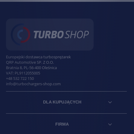
Europejski dostawca turbosprężarek
QRP Automotive SP. Z O.O.
Bratnia 8
,
PL
-
56-400
Oleśnica
VAT:
PL9112055005
+48 532 722 150
info@turbochargers-shop.com
DLA KUPUJĄCYCH
FIRMA