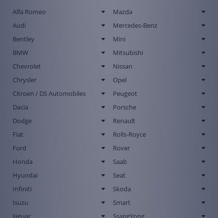
Alfa Romeo
Mazda
Audi
Mercedes-Benz
Bentley
Mini
BMW
Mitsubishi
Chevrolet
Nissan
Chrysler
Opel
Citroen / DS Automobiles
Peugeot
Dacia
Porsche
Dodge
Renault
Fiat
Rolls-Royce
Ford
Rover
Honda
Saab
Hyundai
Seat
Infiniti
Skoda
Isuzu
Smart
Jaguar
SsangYong