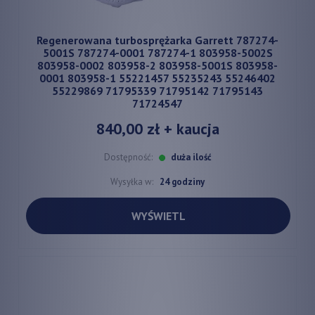
Regenerowana turbosprężarka Garrett 787274-
5001S 787274-0001 787274-1 803958-5002S
803958-0002 803958-2 803958-5001S 803958-
0001 803958-1 55221457 55235243 55246402
55229869 71795339 71795142 71795143
71724547
840,00 zł
+ kaucja
Dostępność:
duża ilość
Wysyłka w:
24 godziny
WYŚWIETL