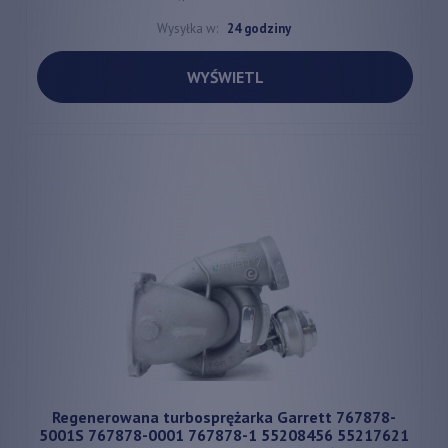
Wysyłka w:
24 godziny
WYŚWIETL
Regenerowana turbosprężarka Garrett 767878-
5001S 767878-0001 767878-1 55208456 55217621