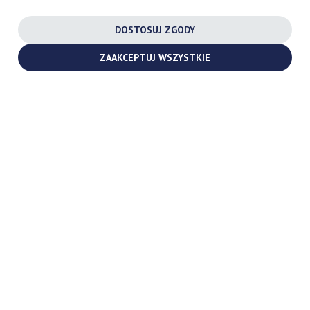
INSTAGRAM
DOSTOSUJ ZGODY
FACEBOOK
ZAAKCEPTUJ WSZYSTKIE
YOUTUBE
2026 ©
TURBOCHARGES-SHOP.COM