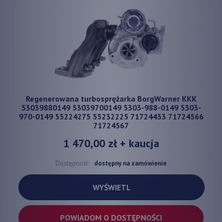
Regenerowana turbosprężarka BorgWarner KKK
53039880149 53039700149 5303-988-0149 5303-
970-0149 55224275 55232225 71724433 71724566
71724567
1 470,00 zł
+ kaucja
Dostępność:
dostępny na zamówienie
WYŚWIETL
POWIADOM O DOSTĘPNOŚCI