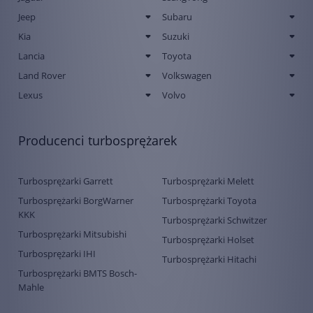
Jeep
Subaru
Kia
Suzuki
Lancia
Toyota
Land Rover
Volkswagen
Lexus
Volvo
Producenci turbosprężarek
Turbosprężarki Garrett
Turbosprężarki Melett
Turbosprężarki BorgWarner
Turbosprężarki Toyota
KKK
Turbosprężarki Schwitzer
Turbosprężarki Mitsubishi
Turbosprężarki Holset
Turbosprężarki IHI
Turbosprężarki Hitachi
Turbosprężarki BMTS Bosch-
Mahle