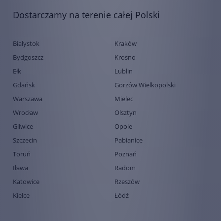
Dostarczamy na terenie całej Polski
Białystok
Kraków
Bydgoszcz
Krosno
Ełk
Lublin
Gdańsk
Gorzów Wielkopolski
Warszawa
Mielec
Wrocław
Olsztyn
Gliwice
Opole
Szczecin
Pabianice
Toruń
Poznań
Iława
Radom
Katowice
Rzeszów
Kielce
Łódź