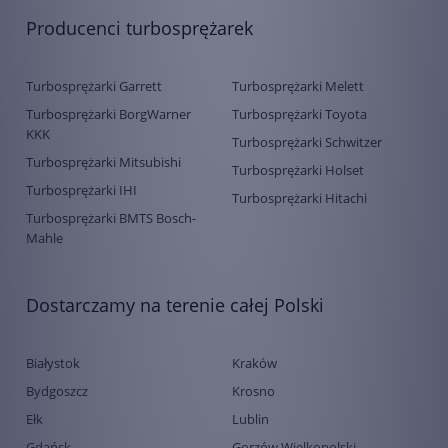
Producenci turbosprężarek
Turbosprężarki Garrett
Turbosprężarki Melett
Turbosprężarki BorgWarner
Turbosprężarki Toyota
KKK
Turbosprężarki Schwitzer
Turbosprężarki Mitsubishi
Turbosprężarki Holset
Turbosprężarki IHI
Turbosprężarki Hitachi
Turbosprężarki BMTS Bosch-
Mahle
Dostarczamy na terenie całej Polski
Białystok
Kraków
Bydgoszcz
Krosno
Ełk
Lublin
Gdańsk
Gorzów Wielkopolski