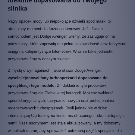
idealnie dopasowana do Twojego
silnika
Nagły spadek mocy lub niepokojące dźwięki spod maski to
stresujący moment dla każdego kierowcy. Jeśli Twoim
samochodem jest Dodge Avenger, wiemy, że zasługuje on na
podzespoły, które zapewnią mu pełną niezawodność oraz fabryczne
osiągi na kolejne tysiące kilometrów. Właśnie takie jednostki
przygotowaliśmy w naszym sklepie.
Z myślą o wymaganiach, jakie stawia Dodge Avenger,
wyselekcjonowaliśmy turbosprężarki dopasowane do
specyfikacji tego modelu.
2 - dokładnie tyle produktów
przygotowaliśmy dla Ciebie w tej kategorii. Możesz wybierać
spośród oryginalnych, fabrycznie nowych oraz profesjonalnie
regenerowanych turbosprężarek. Jeśli jednak nie widzisz
interesującej Cię turbiny na liście, nic straconego - skontaktuj się z
nami! Nasz asortyment jest stale aktualizowany, a my dołożymy
wszelkich starań, aby sprowadzić potrzebną część specjalnie dla