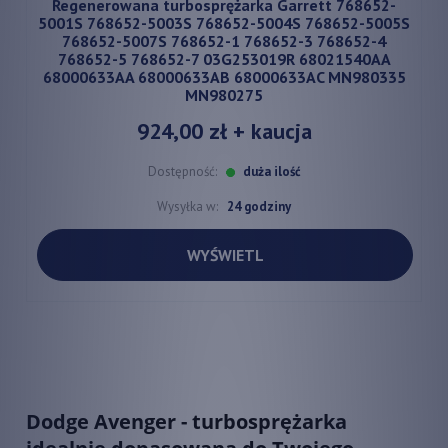
Regenerowana turbosprężarka Garrett 768652-
5001S 768652-5003S 768652-5004S 768652-5005S
768652-5007S 768652-1 768652-3 768652-4
768652-5 768652-7 03G253019R 68021540AA
68000633AA 68000633AB 68000633AC MN980335
MN980275
924,00 zł
+ kaucja
Dostępność:
duża ilość
Wysyłka w:
24 godziny
WYŚWIETL
Dodge Avenger - turbosprężarka