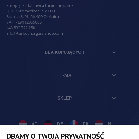
Europejski dostawca turbosprężarek
QRP Automotive SP. Z O.O.
Bratnia 8
,
PL
-
56-400
Oleśnica
VAT:
PL9112055005
+48 532 722 150
info@turbochargers-shop.com
DLA KUPUJĄCYCH
FIRMA
SKLEP
AT
DE
FR
NL
DBAMY O TWOJĄ PRYWATNOŚĆ