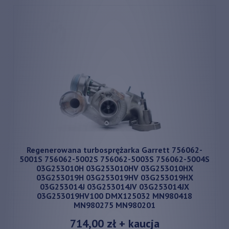
Regenerowana turbosprężarka Garrett 756062-
5001S 756062-5002S 756062-5003S 756062-5004S
03G253010H 03G253010HV 03G253010HX
03G253019H 03G253019HV 03G253019HX
03G253014J 03G253014JV 03G253014JX
03G253019HV100 DMX125032 MN980418
MN980275 MN980201
714,00 zł
+ kaucja