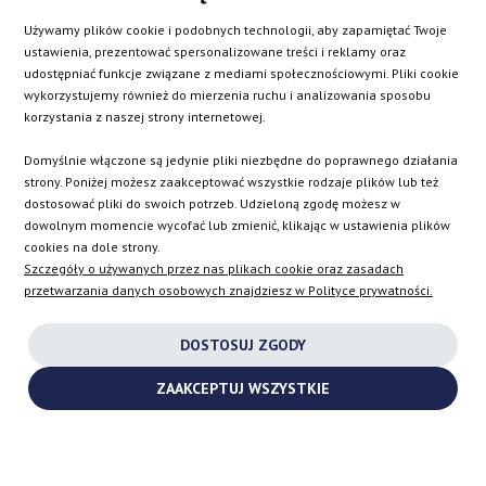
BE
DK
IE
PL
Używamy plików cookie i podobnych technologii, aby zapamiętać Twoje
ustawienia, prezentować spersonalizowane treści i reklamy oraz
udostępniać funkcje związane z mediami społecznościowymi. Pliki cookie
CZ
ES
IT
SE
wykorzystujemy również do mierzenia ruchu i analizowania sposobu
korzystania z naszej strony internetowej.
Domyślnie włączone są jedynie pliki niezbędne do poprawnego działania
SK
strony. Poniżej możesz zaakceptować wszystkie rodzaje plików lub też
dostosować pliki do swoich potrzeb. Udzieloną zgodę możesz w
dowolnym momencie wycofać lub zmienić, klikając w ustawienia plików
EN
cookies na dole strony.
Szczegóły o używanych przez nas plikach cookie oraz zasadach
przetwarzania danych osobowych znajdziesz w Polityce prywatności.
INSTAGRAM
DOSTOSUJ ZGODY
FACEBOOK
ZAAKCEPTUJ WSZYSTKIE
YOUTUBE