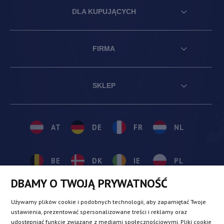
DLA KUPUJĄCYCH
FIRMA
SKLEP
AT
DE
FR
NL
BE
DK
IE
PL
DBAMY O TWOJĄ PRYWATNOŚĆ
CZ
ES
IT
SE
Używamy plików cookie i podobnych technologii, aby zapamiętać Twoje
ustawienia, prezentować spersonalizowane treści i reklamy oraz
udostępniać funkcje związane z mediami społecznościowymi. Pliki cookie