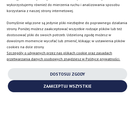
SK
wykorzystujemy również do mierzenia ruchu i analizowania sposobu
korzystania z naszej strony internetowej.
EN
Domyślnie włączone są jedynie pliki niezbędne do poprawnego działania
strony. Poniżej możesz zaakceptować wszystkie rodzaje plików lub też
dostosować pliki do swoich potrzeb. Udzieloną zgodę możesz w
dowolnym momencie wycofać lub zmienić, klikając w ustawienia plików
INSTAGRAM
cookies na dole strony.
Szczegóły o używanych przez nas plikach cookie oraz zasadach
przetwarzania danych osobowych znajdziesz w Polityce prywatności.
FACEBOOK
DOSTOSUJ ZGODY
YOUTUBE
ZAAKCEPTUJ WSZYSTKIE
2026 ©
TURBOCHARGES-SHOP.COM