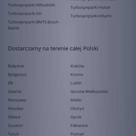
Turbosprężarki Mitsubishi
Turbosprężarki Holset
Turbosprężarki IHI
Turbosprężarki Hitachi
Turbosprężarki BMTS Bosch-
Mahle
Dostarczamy na terenie całej Polski
Białystok
Kraków
Bydgoszcz
Krosno
Ełk
Lublin
Gdańsk
Gorzów Wielkopolski
Warszawa
Mielec
Wrocław
Olsztyn
Gliwice
Opole
Szczecin
Pabianice
Toruń
Poznań