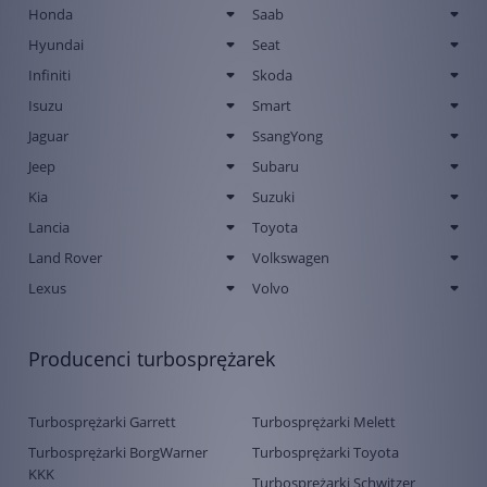
Honda
Saab
Hyundai
Seat
Infiniti
Skoda
Isuzu
Smart
Jaguar
SsangYong
Jeep
Subaru
Kia
Suzuki
Lancia
Toyota
Land Rover
Volkswagen
Lexus
Volvo
Producenci turbosprężarek
Turbosprężarki Garrett
Turbosprężarki Melett
Turbosprężarki BorgWarner
Turbosprężarki Toyota
KKK
Turbosprężarki Schwitzer