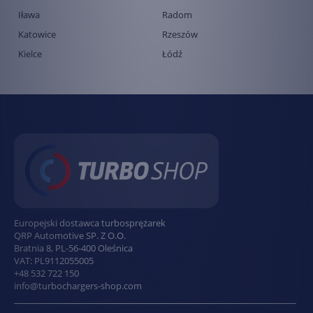
Iława
Radom
Katowice
Rzeszów
Kielce
Łódź
Europejski dostawca turbosprężarek
QRP Automotive SP. Z O.O.
Bratnia 8
,
PL
-
56-400
Oleśnica
VAT:
PL9112055005
+48 532 722 150
info@turbochargers-shop.com